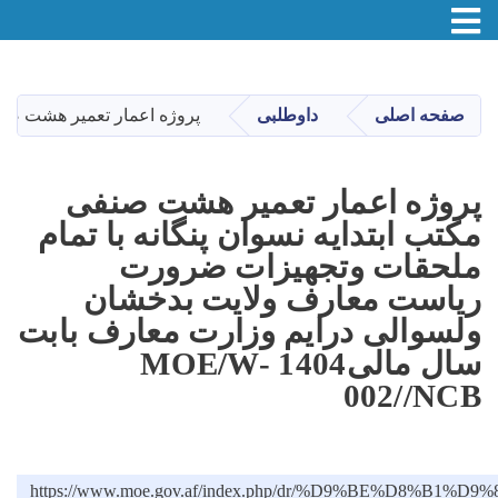
Toggle navigation
Skip
to
main
صفحه اصلی
داوطلبی
پروژه اعمار تعمیر هشت صنفی م
content
پروژه اعمار تعمیر هشت صنفی
مکتب ابتدایه نسوان پنگانه با تمام
ملحقات وتجهیزات ضرورت
ریاست معارف ولایت بدخشان
ولسوالی درایم وزارت معارف بابت
سال مالی1404 MOE/W-
002//NCB
https://www.moe.gov.af/index.php/dr/%D9%