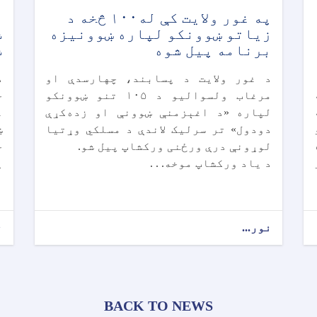
په غور ولایت کې له۱۰۰ څخه د
پ
زیاتو ښوونکو لپاره ښوونیزه
ش
برنامه پیل شوه
ش
د غور ولایت د پسابند، چهارسدې او
د
مرغاب ولسوالیو د ۱۰۵ تنو ښوونکو
خ
ه
لپاره «د اغېزمنې ښوونې او زده‌کړې
ع
دودول» تر سرلیک لاندې د مسلکي وړتیا
ښ
لوړونې درې ورځنی ورکشاپ پیل شو.
ج
د یاد ورکشاپ موخه. . .
پ
نور...
ن
BACK TO NEWS