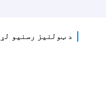
د ټولنیز رسنیو لړ