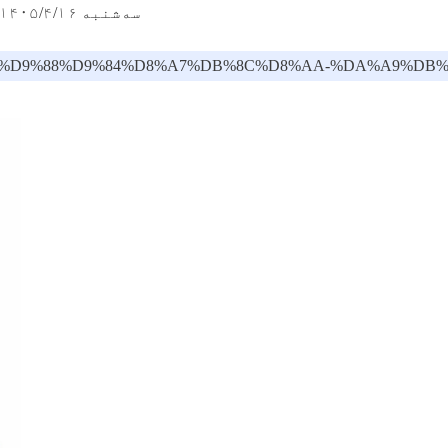
سه‌شنبه ۱۴۰۵/۴/۱۶ - ۹:۴۴
AB%D8%B1-%D9%88%D9%84%D8%A7%DB%8C%D8%AA-%DA%