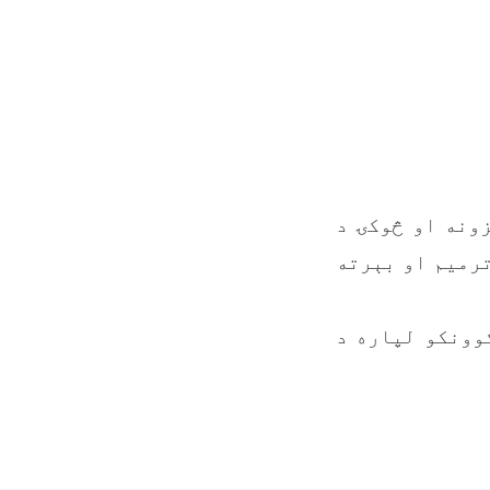
 لېسې ۱۵۰ پایې زاړه مېزونه او څوکۍ د
رې راغلی، ترمیم او بېرته
کوونکو لپاره د