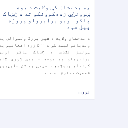
په بدخشان کې ولایت د یوه
ښوونځي زده‌کوونکو ته د څښاک
پاکو اوبو برابرولو پروژه
پیل شوه
د بدخشان ولایت د شهر بزرگ ولسوالۍ په
وندیانو لېسه کې د ۵۰۰ زره افغانیو پ
ټولیز لګښت د څښاک پاکو اوبو
برابرولو په موخه د یوې ژورې څاه
کېندلو پروژه، د سیمې یو تن علم‌پرور
شخصیت محترم نجم. . .
نور...