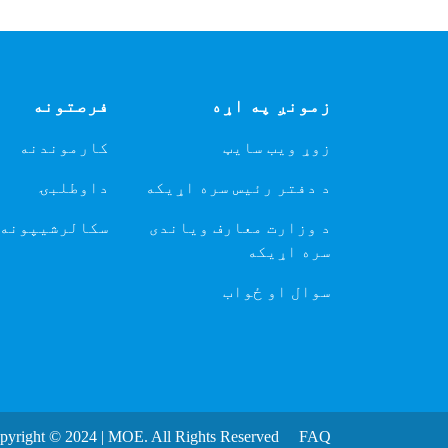
زمونږ په اړه
فرصتونه
زوړ ویب سایټ
کارموندنه
د دفتر رئیس سره اړیکه
داوطلبۍ
د وزارت معارف ویاندی
سکالرشیپونه
سره اړیکه
سوال او ځواب
pyright © 2024 | MOE. All Rights Reserved
FAQ