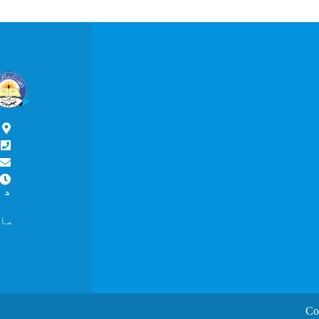
پ
د
د ما
ماسپښ
Co