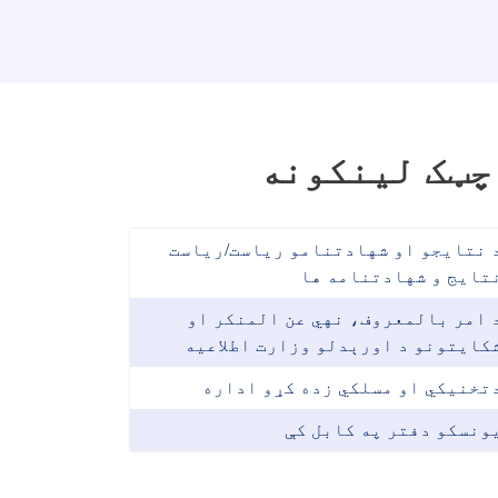
چټک لینکونه
 نتایجو او شهادتنامو ریاست/ریاست
تایج و شهادتنامه ها
 امر بالمعروف، نهي عن المنکر او
کایتونو د اورېدلو وزارت اطلاعیه
تخنیکي او مسلکي زده کړو اداره
ونسکو دفتر په کابل کې