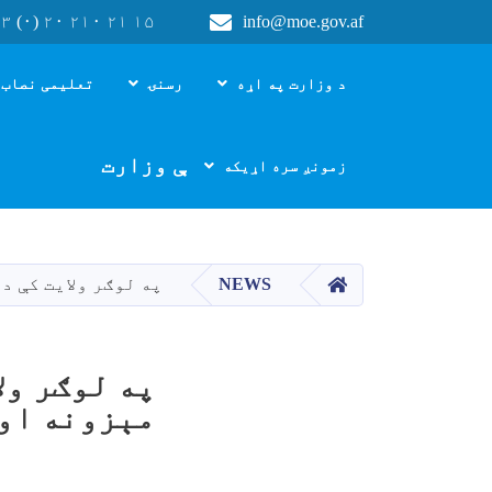
۳ (۰) ۲۰ ۲۱۰ ۲۱ ۱۵
info@moe.gov.af
Main navigation
د وزارت په اړه
رسنۍ
تعلیمی نصاب 
د پوهنې وزارت
زمونږ سره اړیکه
HOME
NEWS
په لوګر ولایت کې د
په لوګر ول
مېزونه او 