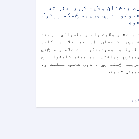
ه بدخشان ولایت کې پوهنې ته
اوخوا درې جریبه ځمکه ورکړل
وه
 بدخشان ولایت واخان ولسوالۍ اړوند
ریچ، کندخان او ده غلامان کلیو
لم‌پالو اوسېدونکو د ده غلامان منځني
وونځي پراختیا په موخه شاوخوا درې
ریبه ځمکه چې د دوی شخصي ملکیت و،
وهنې ته وقف. . .
ور...