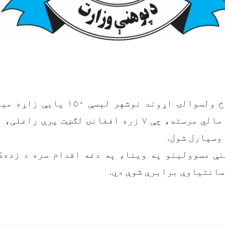
د لوګر ولایت چرخ ولسوالۍ اړوند نوشهر
سیمې د خلکو په مالي مرسته، چې ۷ زره افغانۍ لګښت پ
وسپارل شول.
نې مسوولینو په وینا، په دغه اقدام سره د زده‌
اسانتیاوې برابرې شوې دي.