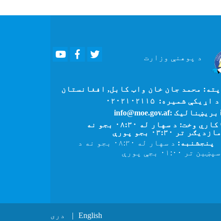
Youtube
Facebook
Twitter
د پوهنې
وزارت
ته: محمد جان خان واټ کابل, افغانستان
 اړیکې شمیره: ۰۲۰۲۱۰۲۱۱۵
بریښنالیک :info@moe.gov.af
کاري وخت: د سهار له ۰۸:۳۰ بجو نه
زدیګر تر ۰۳:۳۰ بجو پورې
پنجشنبه:
د سهار له ۰۸:۳۰ بجو نه د
ین تر ۰۱:۰۰ بجې پورې
English
دری