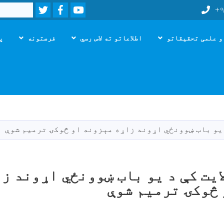
Twitter
Facebook
Youtube
Search
+۹
و علمی تحقیقاتو
اطلاعاتو ته لاس رسي
فرصتونه
پ
اصلي
منځپانګه
دانګل
 یو باب ښوونځي اړوند زاړه مېزونه او څوکۍ ترمیم شوې
ایت کې د یو باب ښوونځي اړوند ز
څوکۍ ترمیم شوې