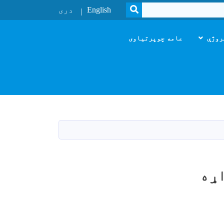
SEARCH
English
دری
روژې
عامه چوپرتیاوی
اړه