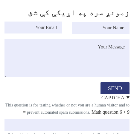
زمونږ سره په اړیکې کې شئ
Your Nam
Your Emai
Message
SEND
CAPTCHA
This question is for testing whether or not you are a human visitor and to
Math question
6 + 9 =
prevent automated spam submissions.