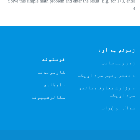
Solve this simple math problem and enter the result. E.g. for 1+3, enter
4.
زمونږ په اړه
فرصتونه
زوړ ویب سایټ
کارموندنه
د دفتر رئیس سره اړیکه
داوطلبۍ
د وزارت معارف ویاندی
سره اړیکه
سکالرشیپونه
سوال او ځواب