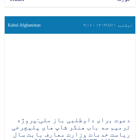
دوشنبه ۱۴۰۳/۸/۲۱ - ۹:۱۶
Kabul Afghanistan
دعوت برای داوطلبی باز ملی:پروژه
ترمیم سه باب هنکر شاپ های پلیچرخی
ریاست خدمات وزارت معارف بابت سال