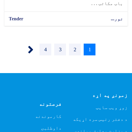
باب مکاتب . . .
نور...
Tender
Pagination
Next ›
1
اوسنی
2
پاڼه
3
پاڼه
4
پاڼه
پاڼه
زمونږ په اړه
فرصتونه
زوړ ویب سایټ
کارموندنه
د دفتر رئیس سره اړیکه
داوطلبۍ
د وزارت معارف ویاندی