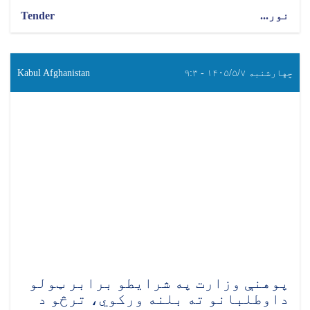
نور...
Tender
چهارشنبه ۱۴۰۵/۵/۷ - ۹:۳
Kabul Afghanistan
پوهنې وزارت په شرایطو برابر ټولو
داوطلبانو ته بلنه ورکوي، ترڅو د