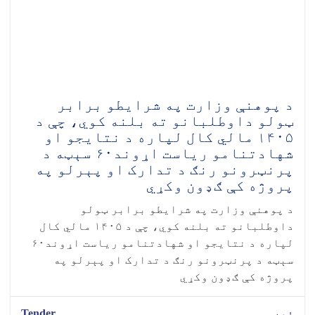
د پوهنې وزارت په شرایطو برابر
ټولو داوطلبانو ته بلنه کوي، چې د
۱۴۰۵ مالي کال لپاره د نتایجو او
شهادتنامو ریاست اړوند۶۰ سېټه د
پرنټرونو رنګ د تدارک او پېرلو په
پروژه کې ګډون وکړي
د پوهنې وزارت په شرایطو برابر ټولو
داوطلبانو ته بلنه کوي، چې د ۱۴۰۵ مالي کال
لپاره د نتایجو او شهادتنامو ریاست اړوند۶۰
سېټه د پرنټرونو رنګ د تدارک او پېرلو په
پروژه کې ګډون وکړي
نور...
Tender