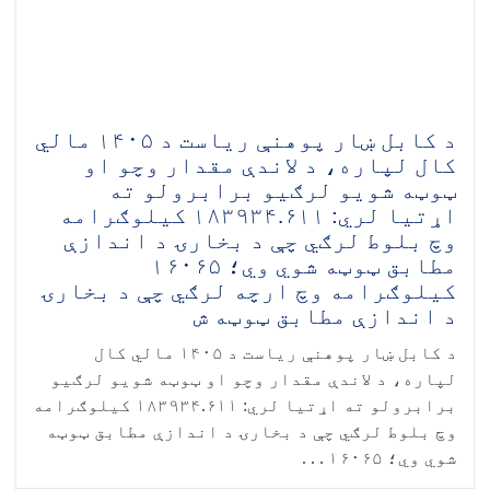
د کابل ښار پوهنې ریاست د ۱۴۰۵ مالي
کال لپاره، د لاندې مقدار وچو او
ټوټه شویو لرګیو برابرولو ته
اړتیا لري: ۱۸۳۹۳۴.۶۱۱ کیلوګرامه
وچ بلوط لرګي چې د بخارۍ د اندازې
مطابق ټوټه شوي وي؛ ۱۶۰۶۵
کیلوګرامه وچ ارچه لرګي چې د بخارۍ
د اندازې مطابق ټوټه ش
د کابل ښار پوهنې ریاست د ۱۴۰۵ مالي کال
لپاره، د لاندې مقدار وچو او ټوټه شویو لرګیو
برابرولو ته اړتیا لري: ۱۸۳۹۳۴.۶۱۱ کیلوګرامه
وچ بلوط لرګي چې د بخارۍ د اندازې مطابق ټوټه
شوي وي؛ ۱۶۰۶۵ . . .