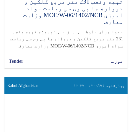
تهیه ونصب 231 متر مربع کلکین و
دروازه ها پی وی سی ریاست سواد
آموزی MOE/W-06/1402/NCB وزارت
معارف
دعوت برای داوطلبی باز ملی : پروژه تهیه ونصب
231 متر مربع کلکین و دروازه ها پی وی سی ریاست
سواد آموزی MOE/W-06/1402/NCB وزارت معارف
نور...
Tender
چهارشنبه ۱۴۰۲/۶/۱ - ۱۲:۴۷
Kabul Afghanistan