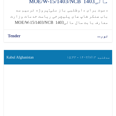
مالی1403 MOE/W-15/1403/NCB
دعوت برای داوطلبی باز ملی:پروژه ترمیم سه
باب هنکر شاپ های پلیچرخی ریاست خدمات وزارت
معارف بابت سال مالی1403 MOE/W-15/1403/NCB
نور...
Tender
سه‌شنبه ۱۴۰۳/۶/۱۳ - ۱۵:۴۳
Kabul Afghanistan