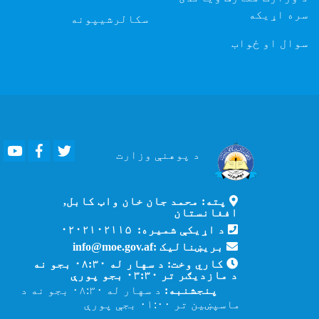
سره اړیکه
سکالرشیپونه
سوال او ځواب
Youtube
Facebook
Twitter
د پوهنې
وزارت
پته: محمد جان خان واټ کابل,
افغانستان
د اړیکې شمیره: ۰۲۰۲۱۰۲۱۱۵
بریښنالیک :info@moe.gov.af
کاري وخت: د سهار له ۰۸:۳۰ بجو نه
د مازدیګر تر ۰۳:۳۰ بجو پورې
پنجشنبه:
د سهار له ۰۸:۳۰ بجو نه د
ماسپښین تر ۰۱:۰۰ بجې پورې