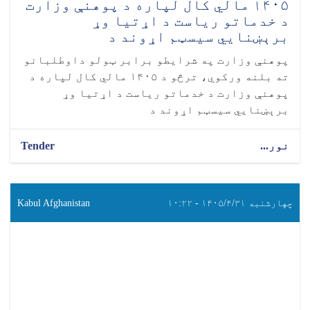
۱۴۰۵ مالي کال لپاره د پوهنې وزارت
د خدماتو ریاست د اړتیا وړ
برېښنايي سیسټم اړوند د
پوهنې وزارت په شرایطو برابر ټولو داوطلبانو
ته بلنه ورکوي، ترڅو د ۱۴۰۵ مالي کال لپاره د
پوهنې وزارت د خدماتو ریاست د اړتیا وړ
برېښنايي سیسټم اړوند د
نور...
Tender
چهارشنبه ۱۴۰۵/۴/۳۱ - ۱۰:۲۲
Kabul Afghanistan