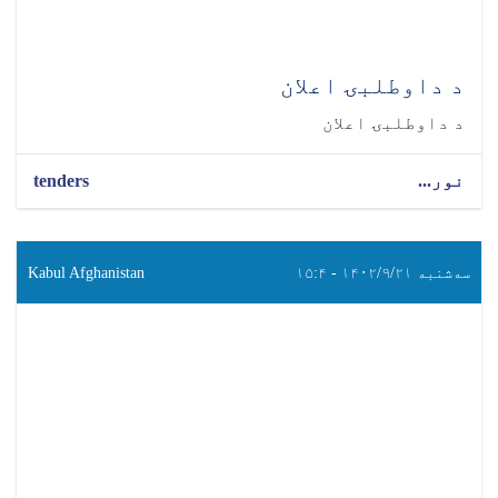
د داوطلبۍ اعلان
د داوطلبۍ اعلان
نور...
tenders
سه‌شنبه ۱۴۰۲/۹/۲۱ - ۱۵:۴
Kabul Afghanistan