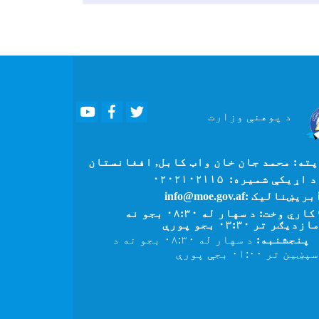
Youtube
Facebook
Twitter
د پوهنې
وزارت
ته: محمد جان خان واټ کابل, افغانستان
 اړیکې شمیره: ۰۲۰۲۱۰۲۱۱۵
بریښنالیک :info@moe.gov.af
کاري وخت: د سهار له ۰۸:۳۰ بجو نه
زدیګر تر ۰۳:۳۰ بجو پورې
پنجشنبه:
د سهار له ۰۸:۳۰ بجو نه د
ین تر ۰۱:۰۰ بجې پورې