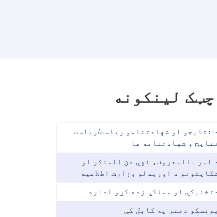
چټک لینکونه
 نتایجو او شهادتنامو ریاست/ریاست
تایج و شهادتنامه ها
 امر بالمعروف، نهي عن المنکر او
کایتونو د اورېدلو وزارت اطلاعیه
تخنیکي او مسلکي زده کړو اداره
ونسکو دفتر په کابل کې