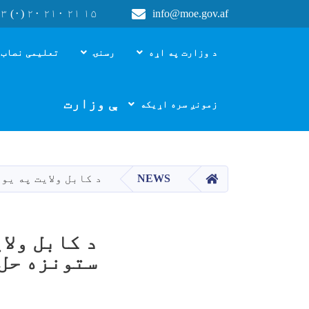
۳ (۰) ۲۰ ۲۱۰ ۲۱ ۱۵
info@moe.gov.af
Main navigation
د وزارت په اړه
رسنۍ
تعلیمی نصاب 
د پوهنې وزارت
زمونږ سره اړیکه
HOME
NEWS
د کابل ولایت په یو
د کابل ولا
ستونزه حل