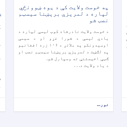
په خوست ولایت کې د یوه ښوونځي
د
لپاره د لمریزې برېښنا سیسټم
ښ
۱
نصب شو
ک
د خوست ولایت نادرشاه کوټ لېسې لپاره د
ر
یادې لېسې د شورا غړو او د سیمې
لي
د
اوسېدونکو په ملاتړ د ۱۰۶ زره افغانیو
م
په لګښت د لمریزې برېښنا سیسټم نصب او
ر
ګټې اخیستنې ته وسپارل شو.
د یاد ولایت د. . .
م
ش
ي
نور...
ن