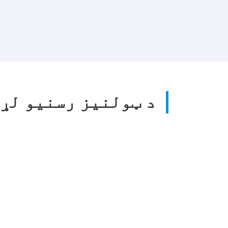
د ټولنیز رسنیو لړ