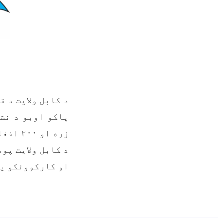
د کابل ولایت د 
زره او ۲۰۰ افغانیو په لګښت په یاد ښوونځي کې د اوبو یوحلقه څاه وکیندل شو.
د کابل ولایت پو
او کارکوونکو پا