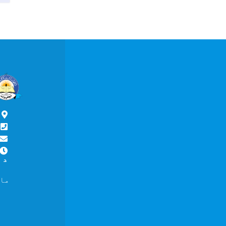
پ
د
د ما
ماسپښ