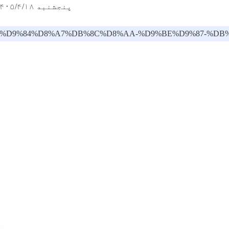
پنجشنبه ۱۴۰۵/۴/۱۸ - ۱۲:۳۸
84-%D9%88%D9%84%D8%A7%DB%8C%D8%AA-%D9%BE%D9%