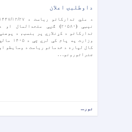
داوطلبۍ اعلان
د ملي تدارکاتو ریاست د ۴۴۷/۱۲/۲۷
نېټې (۲۰۵۸۰) ګڼې متحدالمال او د
تدارکاتو د کړنلارې پر بنسټ، د پوهنې
وزارت په پام کې لري چې د ۱۴۰۵ ما
کال لپاره د خدماتو ریاست د وسایطو او
جنراتورونو. . .
نور...