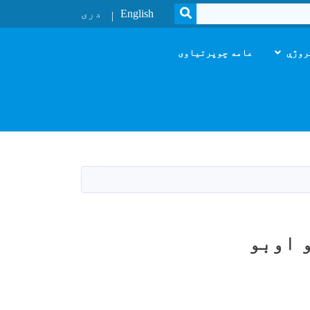
SEARCH
English
دری
روژې
عامه چوپرتیاوی
و اوبو