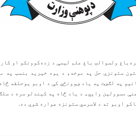
قره‌باغ ولسوالۍ باغ علم لېسې د زده‌کوونکو او کار
هنې مسوولین وایي، د یاد څاه په کیندلو سره د سلګ
کو اوبو ته د لاسرسي ستونزه هواره شوې ده.