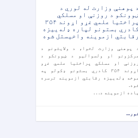
 پوهنې وزارت له لوري د
وونکو د روزنې او مسلکي
پراختیا علمي غړو اړوند ۳۵۴
ادري بستونو لپاره ډله‌ییزه
قابتي ازموینه واخیستل شوه
 پوهنې وزارت لخوا، د ولايتونو د
رکزونو او ولسواليو د ښوونکو د
وزنې او مسلکي پراختیا علمي غړو
اړوند ۳۵۴ کادري بستونو ډکولو په
وخه ډله‌ییزه رقابتي ازموینه ترسره
وه.
اده ازموینه د. . .
ور...