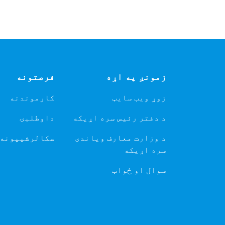
زمونږ په اړه
فرصتونه
زوړ ویب سایټ
کارموندنه
د دفتر رئیس سره اړیکه
داوطلبۍ
د وزارت معارف ویاندی
سکالرشیپونه
سره اړیکه
سوال او ځواب