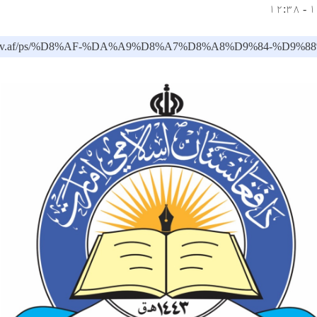
moe.gov.af/ps/%D8%AF-%DA%A9%D8%A7%D8%A8%D9%