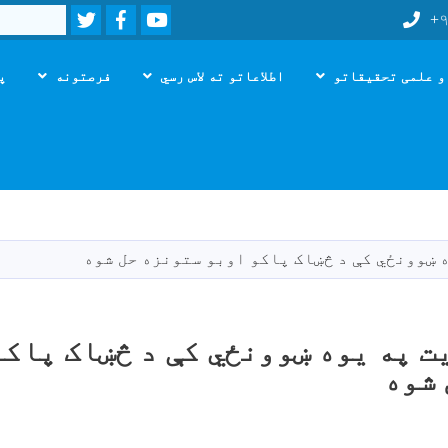
Twitter
Facebook
Youtube
Search
+۹
و علمی تحقیقاتو
اطلاعاتو ته لاس رسي
فرصتونه
پ
اصلي
منځپانګه
دانګل
ه ښوونځي کې د څښاک پاکو اوبو ستونزه حل شوه
یت په یوه ښوونځي کې د څښاک پاک
 شوه