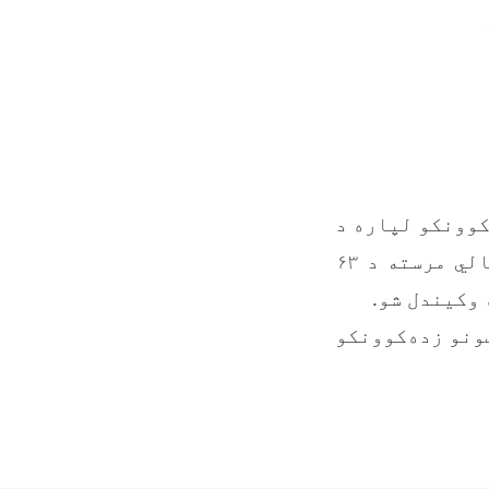
کوونکو لپاره د
پاکو اوبو د نشتون ستونزې حل په موخه، د یوه خیریه بنسټ په مالي مرسته د ۶۳
ونو زده‌کوونکو