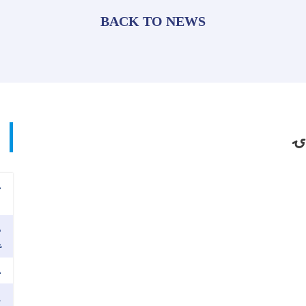
BACK TO NEWS
ۍ
د
ن
د
ش
د
ی