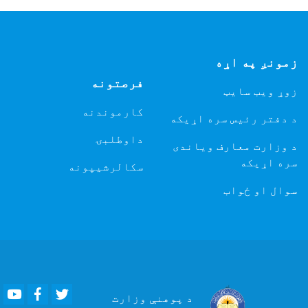
زمونږ په اړه
فرصتونه
زوړ ویب سایټ
کارموندنه
د دفتر رئیس سره اړیکه
داوطلبۍ
د وزارت معارف ویاندی
سره اړیکه
سکالرشیپونه
سوال او ځواب
Youtube
Facebook
Twitter
د پوهنې
وزارت