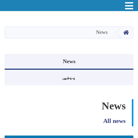
اصلي
منځپانګه
دانګل
HOME
News
Events menu
News
پېښې
News
All news