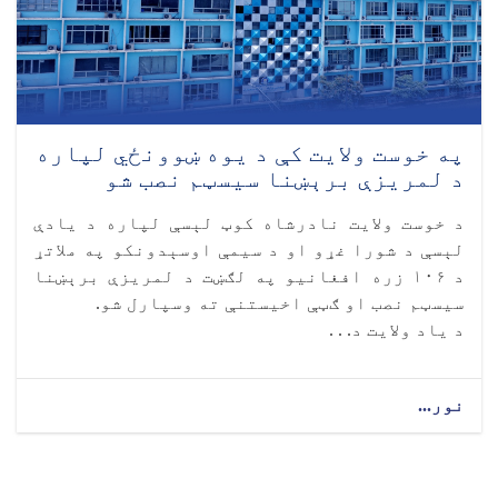
په خوست ولایت کې د یوه ښوونځي لپاره
د لمریزې برېښنا سیسټم نصب شو
د خوست ولایت نادرشاه کوټ لېسې لپاره د یادې
لېسې د شورا غړو او د سیمې اوسېدونکو په ملاتړ
د ۱۰۶ زره افغانیو په لګښت د لمریزې برېښنا
سیسټم نصب او ګټې اخیستنې ته وسپارل شو.
د یاد ولایت د. . .
نور...