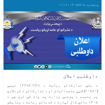
پنجشنبه ۱۴۰۵/۵/۱۵ - ۱۱:۱۶
داوطلبۍ اعلان
د ملي تدارکاتو ریاست د ۱۴۴۷/۱۲/۲۷ نېټې
(۲۰۵۸۰) ګڼې متحدالمال او د تدارکاتو د کړنلارې
پر بنسټ، د پوهنې وزارت په پام کې لري چې د
۱۴۰۵ مالي کال لپاره د خدماتو ریاست د وسایطو