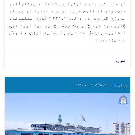
او جنراتورونو د اړتیا وړ ۳۵ قلمه روغنیاتو،
فلټرونو او انټي فریز اوبو د تدارک او پېرلو
پروژې قرارداد، د ۳,۴۴۹,۴۹۷.۵ (درې میلیونه،
څلور سوه نهه څلوېښت زره، څلور سوه اووه نوي
اعشاریه پنځه) افغانیو په ټولیز ارزښت، د بلال
عیسی‌زاده. . .
نور...
چهارشنبه ۱۴۰۵/۵/۱۴ - ۱۵:۳۷