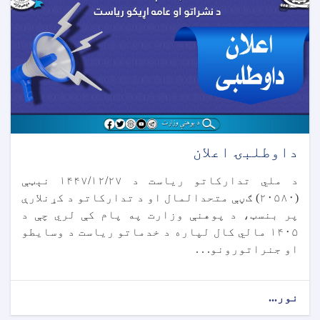
داوطلبۍ اعلان
د ملي تدارکاتو ریاست د ۱۴۴۷/۱۲/۲۷ نېټې
(۲۰۵۸۰) ګڼې متحدالمال او د تدارکاتو د کړنلارې
پر بنسټ، د پوهنې وزارت په پام کې لري چې د
۱۴۰۵ مالي کال لپاره د خدماتو ریاست د وسایطو
او جنراتورونو. . .
نور...