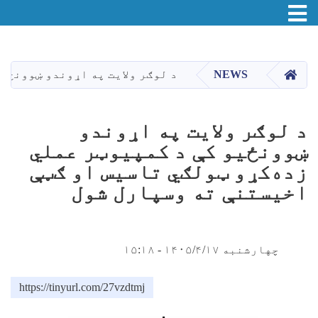
Toggle navigation
اصلي
منځپانګه
دانګل
HOME
NEWS
د لوګر ولایت په اړوندو ښوونځی
د لوګر ولایت په اړوندو
ښوونځیو کې د کمپیوټر عملي
زده‌کړو ټولګي تاسیس او ګټې
اخیستنې ته وسپارل شول
چهارشنبه ۱۴۰۵/۴/۱۷ - ۱۵:۱۸
https://tinyurl.com/27vzdtmj