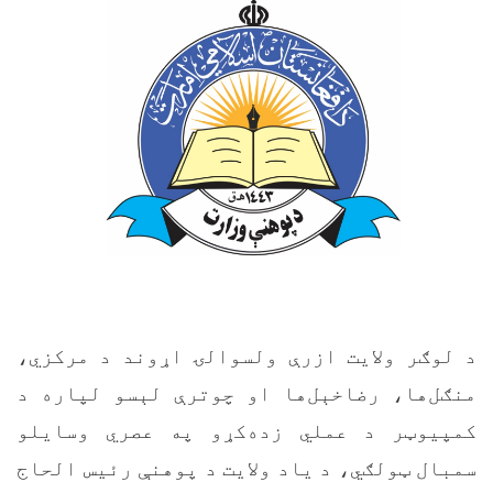
د لوګر ولایت ازرې ولسوالۍ اړوند د مرکزي،
منګل‌ها، رضاخېل‌ها او چوترې لېسو لپاره د
کمپیوټر د عملي زده‌کړو په عصري وسایلو
سمبال ټولګي، د یاد ولایت د پوهنې رئیس الحاج