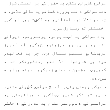
مولوي ګل‌ولي متقي په حضور کې پرانیستل شول.
دغه ټولګي د علم‌پروره کسانو په مالي ملاتړ، د
څه کم ۷۰۰ زره افغانیو په لګښت جوړ او ګټې
اخیستنې ته وسپارل شول.
یاد ټولګي په لپ‌ټاپونو، پرنټرونو، دیوالي
ننداریزو پردو، مېزونو، څوکیو او لمریز
برېښنايي سیسټم سمبال دي، چې په فعالېدو
سره یې شاوخوا ۸۰۰ تنو زده‌کوونکو ته د
کمپیوټر مضمون د عملي زده‌کړو زمینه برابره
شوې ده.
د لوګر پوهنې رئیس الحاج مولوي ګل‌ولي متقي،
د پورته ذکر شویو ټولګیو د پرانیستې په
مراسمو کې د ښوونیز نظام په ملاتړ کې د خلکو