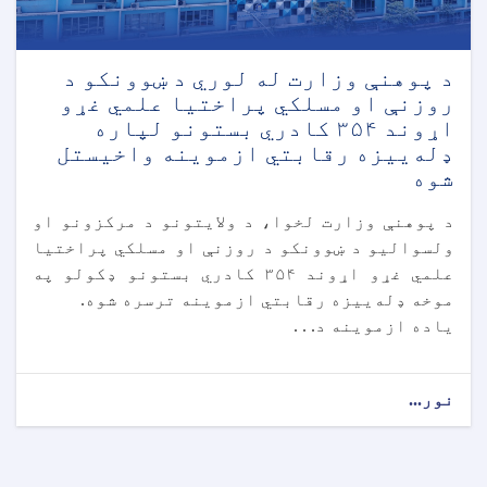
د پوهنې وزارت له لوري د ښوونکو د
روزنې او مسلکي پراختیا علمي غړو
اړوند ۳۵۴ کادري بستونو لپاره
ډله‌ییزه رقابتي ازموینه واخیستل
شوه
د پوهنې وزارت لخوا، د ولايتونو د مرکزونو او
ولسواليو د ښوونکو د روزنې او مسلکي پراختیا
علمي غړو اړوند ۳۵۴ کادري بستونو ډکولو په
موخه ډله‌ییزه رقابتي ازموینه ترسره شوه.
ياده ازموینه د. . .
نور...