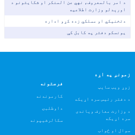
د امر بالمعروف، نهي عن المنکر او شکایتونو د
اورېدلو وزارت اطلاعیه
دتخنیکي او مسلکي زده کړو اداره
یونسکو دفتر په کابل کې
زمونږ په اړه
فرصتونه
زوړ ویب سایټ
کارموندنه
د دفتر رئیس سره اړیکه
داوطلبۍ
د وزارت معارف ویاندی
سره اړیکه
سکالرشیپونه
سوال او ځواب