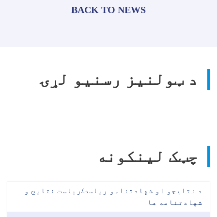
BACK TO NEWS
د ټولنیز رسنیو لړۍ
چټک لینکونه
د نتایجو او شهادتنامو ریاست/ریاست نتایج و
شهادتنامه ها