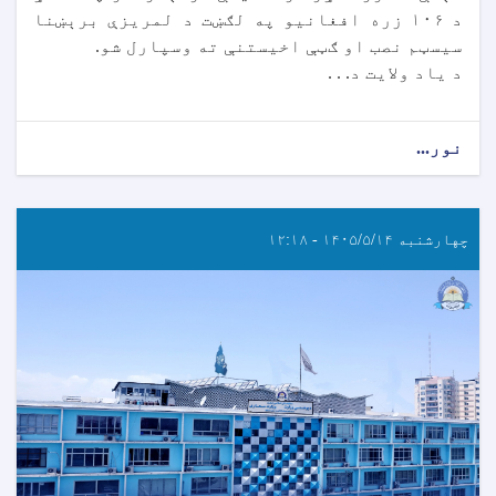
د ۱۰۶ زره افغانیو په لګښت د لمریزې برېښنا
سیسټم نصب او ګټې اخیستنې ته وسپارل شو.
د یاد ولایت د. . .
نور...
چهارشنبه ۱۴۰۵/۵/۱۴ - ۱۲:۱۸