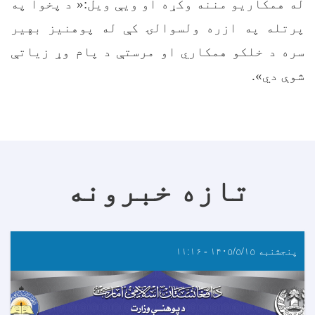
له همکاریو مننه وکړه او ویې ویل:« د پخوا په
پرتله په ازره ولسوالۍ کې له پوهنیز بهیر
سره د خلکو همکاري او مرستې د پام وړ زیاتې
شوې دي».
تازه خبرونه
پنجشنبه ۱۴۰۵/۵/۱۵ - ۱۱:۱۶