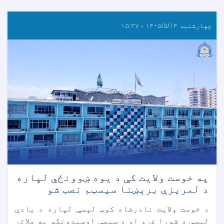
چهارشنبه ۱۴۰۵/۵/۱۴ - ۱۵:۳۷
په خوست ولایت کې د یوه ښوونځي لپاره
د لمریزې برېښنا سیسټم نصب شو
د خوست ولایت نادرشاه کوټ لېسې لپاره د یادې
لېسې د شورا غړو او د سیمې اوسېدونکو په ملاتړ