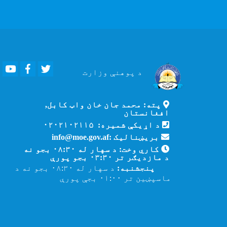
Youtube
Facebook
Twitter
د پوهنې
وزارت
پته: محمد جان خان واټ کابل,
افغانستان
د اړیکې شمیره: ۰۲۰۲۱۰۲۱۱۵
بریښنالیک :info@moe.gov.af
کاري وخت: د سهار له ۰۸:۳۰ بجو نه
د مازدیګر تر ۰۳:۳۰ بجو پورې
پنجشنبه:
د سهار له ۰۸:۳۰ بجو نه د
ماسپښین تر ۰۱:۰۰ بجې پورې