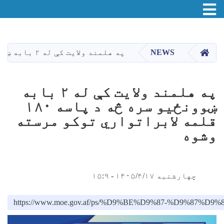
اصلي
منځپانګه
دانګل
HOME
NEWS
په هلمند ولایت کې له ۲ بابه ښوونځیو سره څه د پاسه ۱۸۰ قلمه لابراتواري توکو مرسته وشوه
په هلمند ولایت کې له ۲ بابه
ښوونځیو سره څه د پاسه ۱۸۰
قلمه لابراتواري توکو مرسته
وشوه
چهارشنبه ۱۴۰۵/۴/۱۷ - ۱۵:۹
https://www.moe.gov.af/ps/%D9%BE%D9%87-%