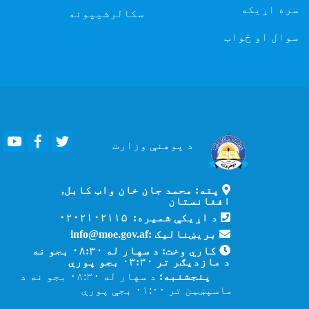
سره اړیکه
سکالرشیپونه
سوال او ځواب
Youtube
Facebook
Twitter
د پوهنې
وزارت
پته: محمد جان خان واټ کابل,
افغانستان
د اړیکې شمیره: ۰۲۰۲۱۰۲۱۱۵
بریښنالیک :info@moe.gov.af
کاري وخت: د سهار له ۰۸:۳۰ بجو نه
د مازدیګر تر ۰۳:۳۰ بجو پورې
پنجشنبه:
د سهار له ۰۸:۳۰ بجو نه د
ماسپښین تر ۰۱:۰۰ بجې پورې