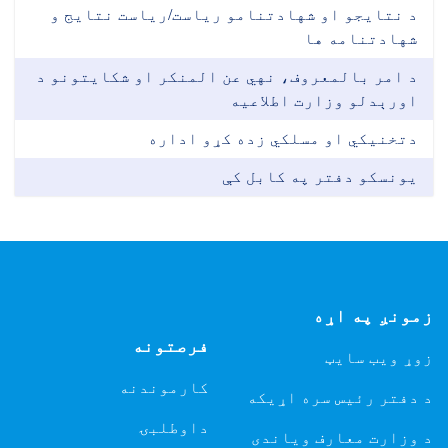
د نتایجو او شهادتنامو ریاست/ریاست نتایج و
شهادتنامه ها
د امر بالمعروف، نهي عن المنکر او شکایتونو د
اورېدلو وزارت اطلاعیه
دتخنیکي او مسلکي زده کړو اداره
یونسکو دفتر په کابل کې
زمونږ په اړه
فرصتونه
زوړ ویب سایټ
کارموندنه
د دفتر رئیس سره اړیکه
داوطلبۍ
د وزارت معارف ویاندی