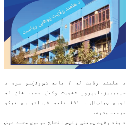
د هلمند ولایت له ۲ بابه ښوونځیو سره د
سیمه‌ییزعلم‌پرور شخصیت وکیل محمد خان له
لوري ټولټال د ۱۸۱ قلمه لابراتواري توکو
مرسته وشوه.
د یاد ولایت پوهنې رئیس الحاج مولوي محمد عوض