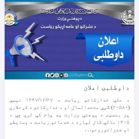
داوطلبۍ اعلان
د ملي تدارکاتو ریاست د ۱۴۴۷/۱۲/۲۷ نېټې
(۲۰۵۸۰) ګڼې متحدالمال او د تدارکاتو د کړنلارې
پر بنسټ، د پوهنې وزارت په پام کې لري چې د
۱۴۰۵ مالي کال لپاره د خدماتو ریاست د وسایطو
او جنراتورونو. . .