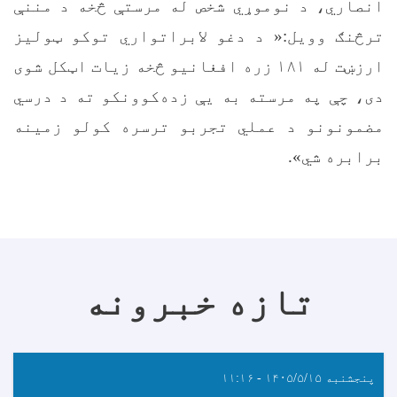
انصاري، د نوموړي شخص له مرستې څخه د مننې
ترڅنګ وویل:« د دغو لابراتواري توکو ټولیز
ارزښت له ۱۸۱ زره افغانیو څخه زیات اټکل شوی
دی، چې په مرسته به یې زده‌کوونکو ته د درسي
مضمونونو د عملي تجربو ترسره کولو زمینه
برابره شي».
تازه خبرونه
پنجشنبه ۱۴۰۵/۵/۱۵ - ۱۱:۱۶