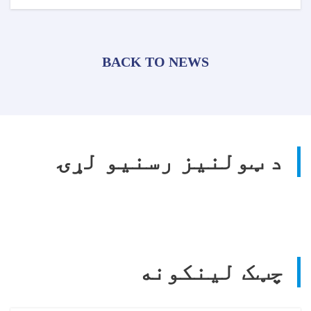
BACK TO NEWS
د ټولنیز رسنیو لړۍ
چټک لینکونه