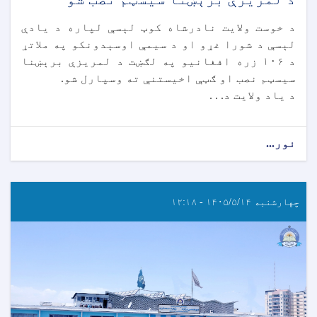
د خوست ولایت نادرشاه کوټ لېسې لپاره د یادې
لېسې د شورا غړو او د سیمې اوسېدونکو په ملاتړ
د ۱۰۶ زره افغانیو په لګښت د لمریزې برېښنا
سیسټم نصب او ګټې اخیستنې ته وسپارل شو.
د یاد ولایت د. . .
نور...
چهارشنبه ۱۴۰۵/۵/۱۴ - ۱۲:۱۸