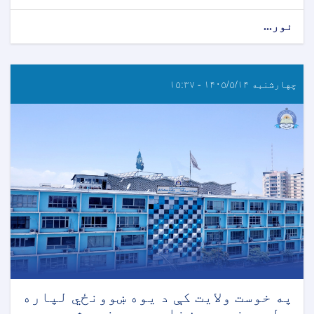
نور...
چهارشنبه ۱۴۰۵/۵/۱۴ - ۱۵:۳۷
په خوست ولایت کې د یوه ښوونځي لپاره
د لمریزې برېښنا سیسټم نصب شو