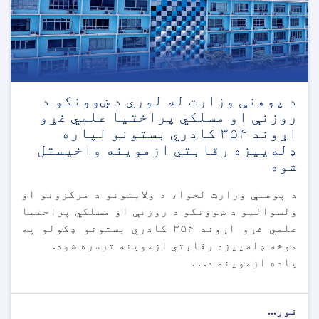
د پوهنې وزارت له لوري د ښوونکو د
روزنې او مسلکي پراختیا علمي غړو
اړوند ۳۵۴ کادري بستونو لپاره
ډله‌ییزه رقابتي ازموینه واخیستل
شوه
د پوهنې وزارت لخوا، د ولايتونو د مرکزونو او
ولسواليو د ښوونکو د روزنې او مسلکي پراختیا
علمي غړو اړوند ۳۵۴ کادري بستونو ډکولو په
موخه ډله‌ییزه رقابتي ازموینه ترسره شوه.
ياده ازموینه د. . .
نور...