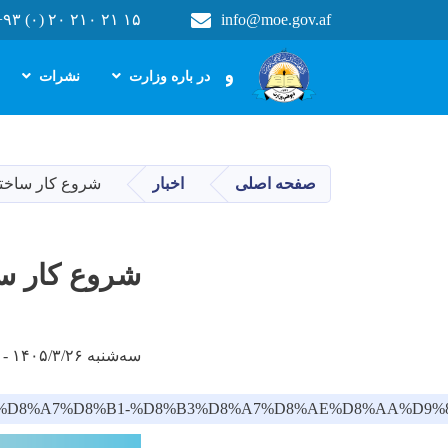
+۹۳ (۰) ۲۰ ۲۱۰ ۲۱ ۱۵
info@moe.gov.af
Main navigation
وزارت معارف
در باره وزارت
نشرات
صفحه اصلی
اخبار
شروع کار ساختم
شروع کار سا
سه‌شنبه ۱۴۰۵/۳/۲۶ - ۱۱:۱۷
8%B9-%DA%A9%D8%A7%D8%B1-%D8%B3%D8%A7%D8%AE%D