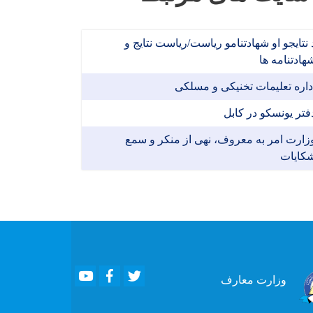
 نتایجو او شهادتنامو ریاست/ریاست نتایج و
هادتنامه ها
داره تعلیمات تخنیکی و مسلکی
فتر یونسکو در کابل
زارت امر به معروف، نهی از منکر و سمع
کایات
Youtube
Facebook
Twitter
وزارت
معارف