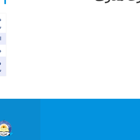
د
ش
ا
د
و
ش