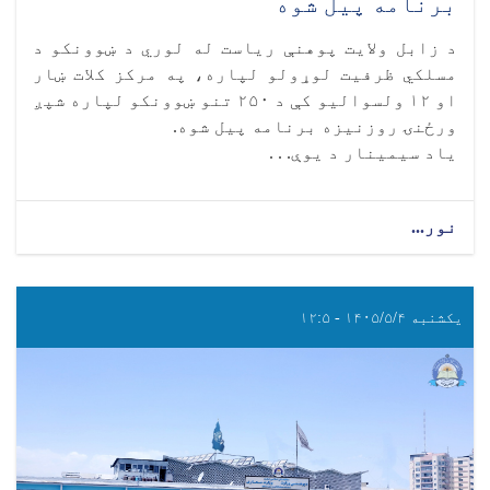
برنامه پیل شوه
د زابل ولایت پوهنې ریاست له لوري د ښوونکو د
مسلکي ظرفیت لوړولو لپاره، په مرکز کلات ښار
او ۱۲ ولسوالیو کې د ۲۵۰ تنو ښوونکو لپاره شپږ
ورځنۍ روزنیزه برنامه پیل شوه.
یاد سیمینار د یوې. . .
نور...
یکشنبه ۱۴۰۵/۵/۴ - ۱۲:۵