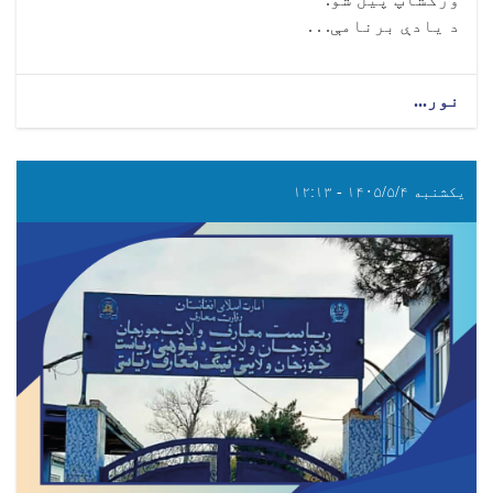
د یادې برنامې. . .
نور...
یکشنبه ۱۴۰۵/۵/۴ - ۱۲:۱۳