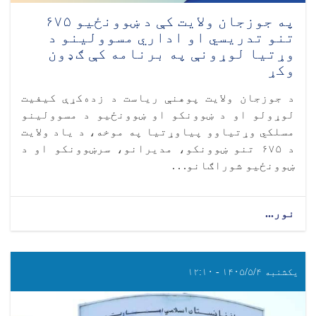
په جوزجان ولایت کې د ښوونځیو ۶۷۵
تنو تدریسي او اداري مسوولینو د
وړتیا لوړونې په برنامه کې ګډون
وکړ
د جوزجان ولایت پوهنې ریاست د زده‌کړې کیفیت
لوړولو او د ښوونکو او ښوونځیو د مسوولینو
مسلکي وړتیاوو پیاوړتیا په موخه، د یاد ولایت
د ۶۷۵ تنو ښوونکو، مدیرانو، سرښوونکو او د
ښوونځیو شوراګانو. . .
نور...
یکشنبه ۱۴۰۵/۵/۴ - ۱۲:۱۰