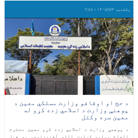
یکشنبه ۱۴۰۵/۵/۴ - ۹:۵۷
د حج او اوقافو وزارت مسلکي معین د
پوهنې وزارت د اسلامي زده کړو له
معین سره وکتل
د پوهنې وزارت د اسلامي زده کړو معین محترم
الحاج مولوي کرامت الله آخندزاده، په خپل