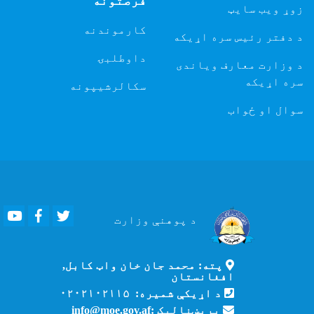
فرصتونه
زوړ ویب سایټ
کارموندنه
د دفتر رئیس سره اړیکه
داوطلبۍ
د وزارت معارف ویاندی
سره اړیکه
سکالرشیپونه
سوال او ځواب
Youtube
Facebook
Twitter
د پوهنې
وزارت
پته: محمد جان خان واټ کابل,
افغانستان
د اړیکې شمیره: ۰۲۰۲۱۰۲۱۱۵
بریښنالیک :info@moe.gov.af