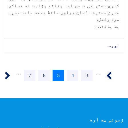
کاري دفتر کې د حج او اوقافو وزارت له مسلکي
معین محترم الحاج مولوي حافظ محمد حامد حسیب
سره وکتل.
په ياده. . .
نور...
Pagination
t ›
‹ Previous
…
…
3
پاڼه
4
پاڼه
5
اوسنی
6
پاڼه
7
پاڼه
پاڼه
زمونږ په اړه