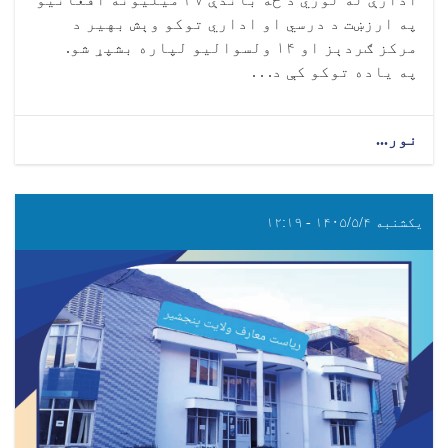
په ارزښت د درسي او اداري توکو وېش بهیر د
مرکز ګردېز او ۱۴ ولسوالیو لپاره بشپړ شو.
په یاده توکو کې د. . .
نور...
یکشنبه ۱۴۰۵/۵/۴ - ۱۲:۱۹