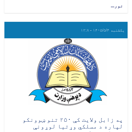
نور...
یکشنبه ۱۴۰۵/۵/۴ - ۱۲:۸
په زابل ولایت کې ۲۵۰ تنو ښوونکو
لپاره د مسلکي وړتیا لوړونې