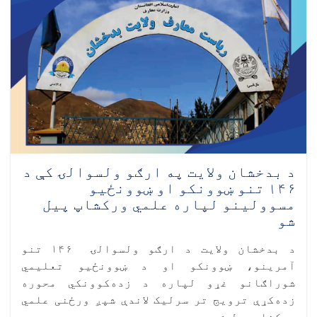
د بدخشان ولایت په ارګو ولسوالۍ کې د
۱۴۶ تنو ښوونکو او ښوونځیو
مسوولینو لپاره علمي ورکشاپ پیل
شو
د بدخشان ولایت د ارګو ولسوالۍ ۱۴۶ تنو
آمرینو، ښوونکو او د ښوونځیو تعلیمي
شوراګانو غړو لپاره د زده‌کوونکي محوره
زده‌کړې ترویج تر سرلیک لاندې شپږ ورځنی علمي
ورکشاپ پیل شو.