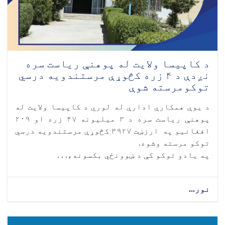
د کاپیسا ولایت له پوهنې ریاست سره
نږدې د ۴ زره کڅوړې مرستندویه درسي
توکومرسته شوې
د یوې همکارې ادارې له لوري د کاپیسا ولایت له
پوهنې ریاست سره د ۳ میلیونه ۴۷ زره او ۲۰۹
افغانیو په ارزښت ۳۹۲۷ کڅوړې مرستندویه درسي
توکو مرسته وشوه.
په یادو توکو کې د ښوونځي بکسونه،. . .
نور...