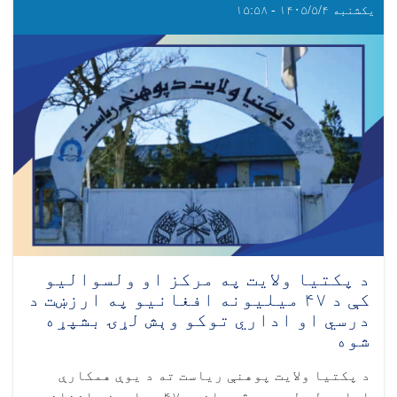
یکشنبه ۱۴۰۵/۵/۴ - ۱۵:۵۸
د پکتیا ولایت په مرکز او ولسوالیو
کې د ۴۷ میلیونه افغانیو په ارزښت د
درسي او اداري توکو وېش لړۍ بشپړه
شوه
د پکتیا ولایت پوهنې ریاست ته د یوې همکارې
ادارې له لوري د څه باندې ۴۷ میلیونه افغانیو