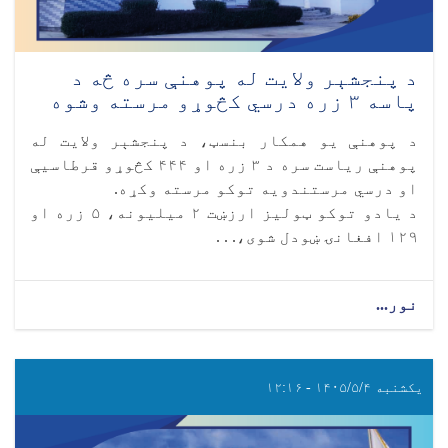
د پنجشېر ولایت له پوهنې سره څه د
پاسه ۳ زره درسي کڅوړو مرسته وشوه
د پوهنې یو همکار بنسټ، د پنجشېر ولایت له
پوهنې ریاست سره د ۳ زره او ۴۴۴ کڅوړو قرطاسیې
او درسي مرستندویه توکو مرسته وکړه.
د یادو توکو ټولیز ارزښت ۲ میلیونه، ۵ زره او
۱۲۹ افغانۍ ښودل شوی،. . .
نور...
یکشنبه ۱۴۰۵/۵/۴ - ۱۲:۱۶