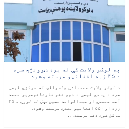
په لوګر ولایت کې له یوه ښوونځي سره
د ۴۵ زره افغانیو مرسته وشوه
د لوګر ولایت محمدآغې ولسوالۍ له مرکزي لېسې
سره د یادې لېسې د دوو تنو فارغانوهریو محمد
آصف محمدي او عبدالواحد حسین‌خېل له لوري د ۴۵
زره او ۵۵۰ افغانیو نغدي مرسته وشوه.
ټاکل شوې دغه مرسته. . .