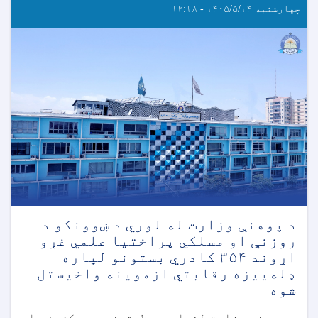
چهارشنبه ۱۴۰۵/۵/۱۴ - ۱۲:۱۸
د پوهنې وزارت له لوري د ښوونکو د
روزنې او مسلکي پراختیا علمي غړو
اړوند ۳۵۴ کادري بستونو لپاره
ډله‌ییزه رقابتي ازموینه واخیستل
شوه
د پوهنې وزارت لخوا، د ولايتونو د مرکزونو او