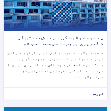
په خوست ولایت کې د یوه ښوونځي لپاره
د لمریزې برېښنا سیسټم نصب شو
د خوست ولایت نادرشاه کوټ لېسې لپاره د یادې
لېسې د شورا غړو او د سیمې اوسېدونکو په ملاتړ
د ۱۰۶ زره افغانیو په لګښت د لمریزې برېښنا
سیسټم نصب او ګټې اخیستنې ته وسپارل شو.
د یاد ولایت د. . .
نور...