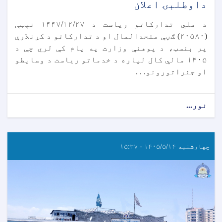
داوطلبۍ اعلان
د ملي تدارکاتو ریاست د ۱۴۴۷/۱۲/۲۷ نېټې
(۲۰۵۸۰) ګڼې متحدالمال او د تدارکاتو د کړنلارې
پر بنسټ، د پوهنې وزارت په پام کې لري چې د
۱۴۰۵ مالي کال لپاره د خدماتو ریاست د وسایطو
او جنراتورونو. . .
نور...
چهارشنبه ۱۴۰۵/۵/۱۴ - ۱۵:۳۷