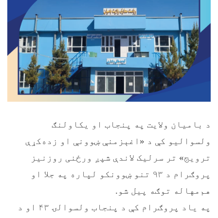
د بامیان ولایت په پنجاب او یکاولنګ
ولسوالیو کې د «اغېزمنې ښوونې او زده‌کړې
ترویج» تر سرلیک لاندې شپږ ورځنی روزنیز
پروګرام د ۹۳ تنو ښوونکو لپاره په جلا او
هم‌مهاله توګه پیل شو.
په ياد پروګرام کې د پنجاب ولسوالۍ ۴۳ او د