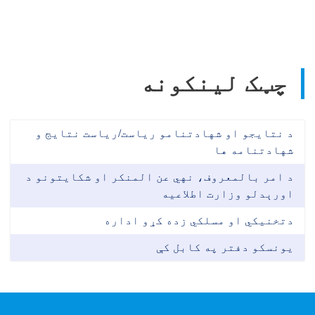
چټک لینکونه
د نتایجو او شهادتنامو ریاست/ریاست نتایج و
شهادتنامه ها
د امر بالمعروف، نهي عن المنکر او شکایتونو د
اورېدلو وزارت اطلاعیه
دتخنیکي او مسلکي زده کړو اداره
یونسکو دفتر په کابل کې