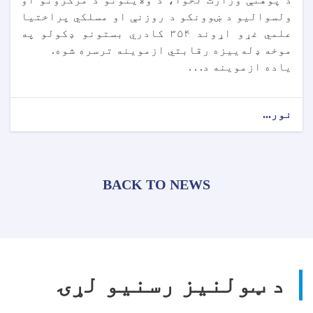
ولسواليو د ښوونکو د روزنې او مسلکي پراختیا
علمي غړو اړوند ۳۵۴ کادري بستونو ډکولو په
موخه ډله‌ییزه رقابتي ازموینه ترسره شوه.
ياده ازموینه د. . .
نور...
BACK TO NEWS
د ټولنیز رسنیو لړۍ