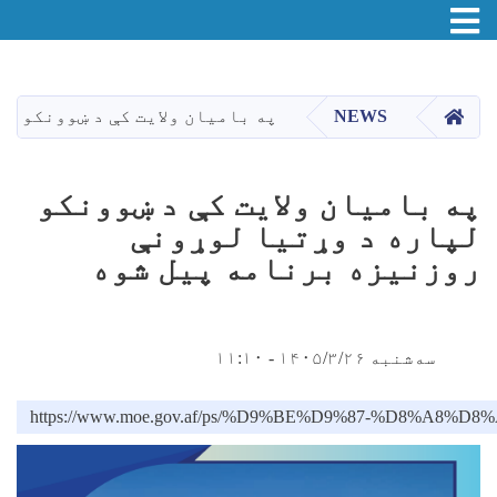
Toggle navigation
اصلي
منځپانګه
دانګل
HOME
NEWS
په بامیان ولایت کې د ښوونکو ل
په بامیان ولایت کې د ښوونکو
لپاره د وړتيا لوړونې
روزنیزه برنامه پیل شوه
سه‌شنبه ۱۴۰۵/۳/۲۶ - ۱۱:۱۰
https://www.moe.gov.af/ps/%D9%BE%D9%87-%