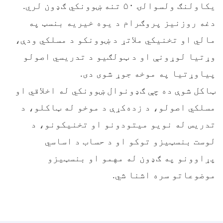
یکاولنګ ولسوالۍ ۵۰ تنه ښوونکي ګډون لري.
دغه روزنیز پروګرام د یوه خیریه بنسټ په
مالي او تخنیکي ملاتړ د ښوونکو د مسلکي ودې،
وړتيا لوړونې او د ټولګیو د تدریسي اصولو
پیاوړتیا په موخه جوړ شوی دی.
ټاکل شوې ده چې ګډونوال ښوونکي له اخلاقي او
مسلکي اصولو، د زده‌کړې د موخو له ټاکلو، د
تدریس له نويو میتودونو او تخنیکونو، د
لوست بنسټیزو توکو او د حساب د اساسي
پړاوونو په ګډون له مهمو او بنسټيزو
موضوعاتو سره اشنا شي.