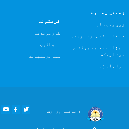
زمونږ په اړه
فرصتونه
زوړ ویب سایټ
کارموندنه
د دفتر رئیس سره اړیکه
داوطلبۍ
د وزارت معارف ویاندی
سره اړیکه
سکالرشیپونه
سوال او ځواب
Youtube
Facebook
Twitter
د پوهنې
وزارت