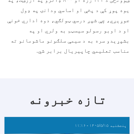
یوه پوړ کې د پخې او اساسي ودانۍ په ډول
جوړېږي، چې شپږ درسي ټولګي، دوه اداري خونې
او د اوبو رسولو سیسټم به ولري او په
بشپړېدو سره به د سیمې سلګونو ماشومانو ته
مناسب تعلیمي چاپېریال برابر شي.
تازه خبرونه
پنجشنبه ۱۴۰۵/۵/۱۵ - ۱۱:۱۶