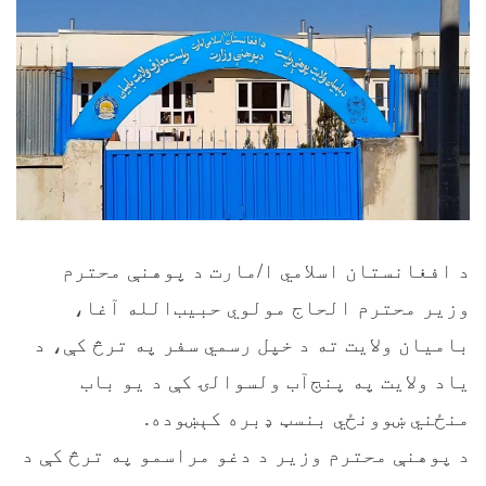
د افغانستان اسلامي ا/مارت د پوهنې محترم
وزیر محترم الحاج مولوي حبیب‌الله آغا،
بامیان ولایت ته د خپل رسمي سفر په ترڅ کې، د
یاد ولایت په پنج‌آب ولسوالۍ کې د یو باب
منځني ښوونځي بنسټ ډبره کېښوده.
د پوهنې محترم وزیر د دغو مراسمو په ترڅ کې د