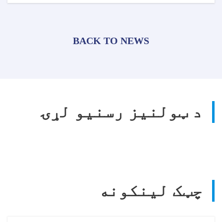
BACK TO NEWS
د ټولنیز رسنیو لړۍ
چټک لینکونه