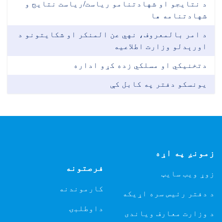
د نتایجو او شهادتنامو ریاست/ریاست نتایج و
شهادتنامه ها
د امر بالمعروف، نهي عن المنکر او شکایتونو د
اورېدلو وزارت اطلاعیه
دتخنیکي او مسلکي زده کړو اداره
یونسکو دفتر په کابل کې
زمونږ په اړه
فرصتونه
زوړ ویب سایټ
کارموندنه
د دفتر رئیس سره اړیکه
داوطلبۍ
د وزارت معارف ویاندی