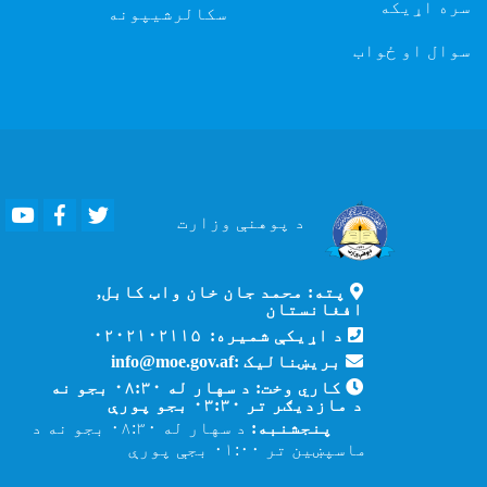
سره اړیکه
سکالرشیپونه
سوال او ځواب
Youtube
Facebook
Twitter
د پوهنې
وزارت
پته: محمد جان خان واټ کابل,
افغانستان
د اړیکې شمیره: ۰۲۰۲۱۰۲۱۱۵
بریښنالیک :info@moe.gov.af
کاري وخت: د سهار له ۰۸:۳۰ بجو نه
د مازدیګر تر ۰۳:۳۰ بجو پورې
پنجشنبه:
د سهار له ۰۸:۳۰ بجو نه د
ماسپښین تر ۰۱:۰۰ بجې پورې