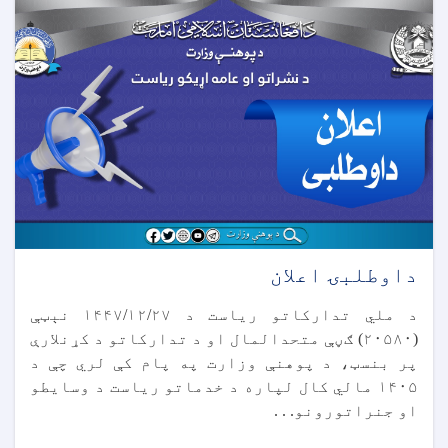
داوطلبۍ اعلان
د ملي تدارکاتو ریاست د ۱۴۴۷/۱۲/۲۷ نېټې
(۲۰۵۸۰) ګڼې متحدالمال او د تدارکاتو د کړنلارې
پر بنسټ، د پوهنې وزارت په پام کې لري چې د
۱۴۰۵ مالي کال لپاره د خدماتو ریاست د وسایطو
او جنراتورونو. . .