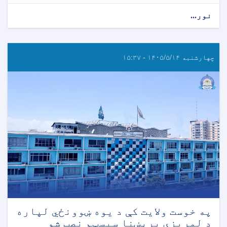
نور...
چهارشنبه ۱۴۰۵/۵/۱۴ - ۱۵:۳۷
په خوست ولایت کې د یوه ښوونځي لپاره
د لمریزې برېښنا سیسټم نصب شو