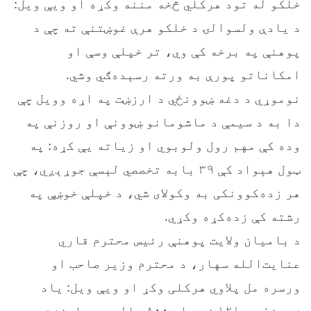
خلکو له تود هرکلي څخه مننه وکړه او ویې ویل:
د یادې ولسوالۍ د خلکو هرې غوښتنې ته چې د
پوهنې په برخه کې وي، تر خپلې وسې او
امکاناتو پورې به ورته رسېده‌ګي وشي.
نوموړي د دغه ښوونځي د ارزښت په اړه وویل چې
دا به د سیمې د ماشومانو ښوونې او روزنې په
وده کې مهم رول ولوبوي او زیاته یې کړه: په
ټول هېواد کې ۳۹ بابه تخصصي لېسې جوړېږي، چې
هر زده‌کوونکی به وکولای شي، د خپلې خوښې په
رشته کې زده‌کړه وکړي.
د بامیان ولایت پوهنې رئیس محترم قاري
عنایت‌الله سهار، د محترم وزیر صاحب او
ورسره مل پلاوي هرکلی وکړ او ویې ویل: یاد
ښوونځی د ۱۲۱ زره او ۸۰۰ ډالرو په ارزښت، په