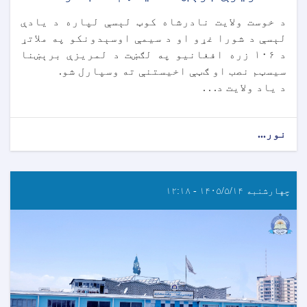
د خوست ولایت نادرشاه کوټ لېسې لپاره د یادې
لېسې د شورا غړو او د سیمې اوسېدونکو په ملاتړ
د ۱۰۶ زره افغانیو په لګښت د لمریزې برېښنا
سیسټم نصب او ګټې اخیستنې ته وسپارل شو.
د یاد ولایت د. . .
نور...
چهارشنبه ۱۴۰۵/۵/۱۴ - ۱۲:۱۸