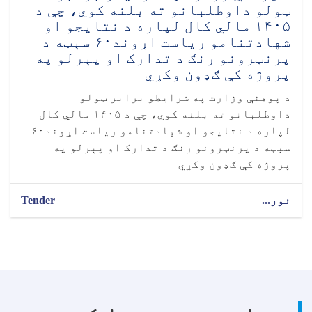
ټولو داوطلبانو ته بلنه کوي، چې د
۱۴۰۵ مالي کال لپاره د نتایجو او
شهادتنامو ریاست اړوند۶۰ سېټه د
پرنټرونو رنګ د تدارک او پېرلو په
پروژه کې ګډون وکړي
د پوهنې وزارت په شرایطو برابر ټولو
داوطلبانو ته بلنه کوي، چې د ۱۴۰۵ مالي کال
لپاره د نتایجو او شهادتنامو ریاست اړوند۶۰
سېټه د پرنټرونو رنګ د تدارک او پېرلو په
پروژه کې ګډون وکړي
نور...
Tender