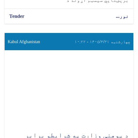
برېښنايي سیسټم اړوند د
نور...
Tender
چهارشنبه ۱۴۰۵/۴/۳۱ - ۱۰:۲۲
Kabul Afghanistan
د پوهنې وزارت په شرایطو برابر