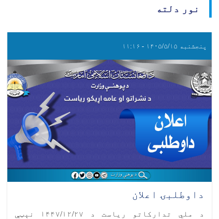
نور دلته
پنجشنبه ۱۴۰۵/۵/۱۵ - ۱۱:۱۶
داوطلبۍ اعلان
د ملي تدارکاتو ریاست د ۱۴۴۷/۱۲/۲۷ نېټې