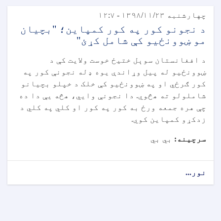
چهارشنبه ۱۳۹۸/۱۱/۲۳ - ۱۲:۷
د نجونو کور په کور کمپاین؛ "بچیان
مو ښوونځيو کې شامل کړئ"
د افغانستان سوېل ختیځ خوست ولایت کې د
ښوونځیو له پیل وړاندې یوه ډله نجونې کور په
کور ګرځي او په ښوونځیو کې خلک د خپلو بچیانو
شاملولو ته هڅوي. دا نجونې وايي، هڅه یې دا ده
چې هره جمعه ورځ به کور په کور او کلي په کلي د
زدکړو کمپاین کوي.
سرچینه:
بي بي
نور...