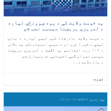
په خوست ولایت کې د یوه ښوونځي لپاره
د لمریزې برېښنا سیسټم نصب شو
د خوست ولایت نادرشاه کوټ لېسې لپاره د یادې
لېسې د شورا غړو او د سیمې اوسېدونکو په ملاتړ
د ۱۰۶ زره افغانیو په لګښت د لمریزې برېښنا
سیسټم نصب او ګټې اخیستنې ته وسپارل شو.
د یاد ولایت د. . .
نور...
چهارشنبه ۱۴۰۵/۵/۱۴ - ۱۲:۱۸