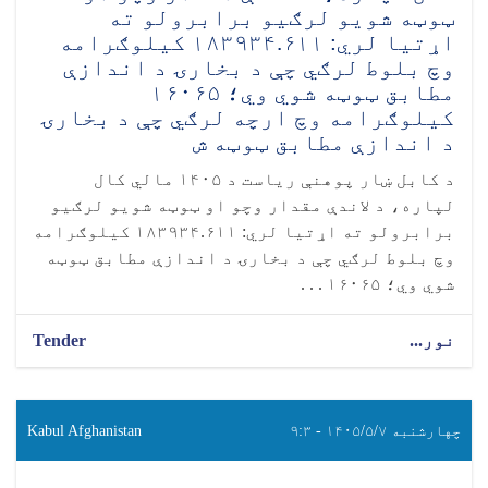
ټوټه شویو لرګیو برابرولو ته
اړتیا لري: ۱۸۳۹۳۴.۶۱۱ کیلوګرامه
وچ بلوط لرګي چې د بخارۍ د اندازې
مطابق ټوټه شوي وي؛ ۱۶۰۶۵
کیلوګرامه وچ ارچه لرګي چې د بخارۍ
د اندازې مطابق ټوټه ش
د کابل ښار پوهنې ریاست د ۱۴۰۵ مالي کال
لپاره، د لاندې مقدار وچو او ټوټه شویو لرګیو
برابرولو ته اړتیا لري: ۱۸۳۹۳۴.۶۱۱ کیلوګرامه
وچ بلوط لرګي چې د بخارۍ د اندازې مطابق ټوټه
شوي وي؛ ۱۶۰۶۵ . . .
نور...
Tender
چهارشنبه ۱۴۰۵/۵/۷ - ۹:۳
Kabul Afghanistan