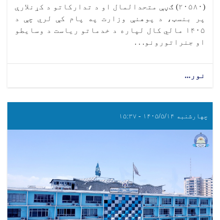
(۲۰۵۸۰) ګڼې متحدالمال او د تدارکاتو د کړنلارې
پر بنسټ، د پوهنې وزارت په پام کې لري چې د
۱۴۰۵ مالي کال لپاره د خدماتو ریاست د وسایطو
او جنراتورونو. . .
نور...
چهارشنبه ۱۴۰۵/۵/۱۴ - ۱۵:۳۷