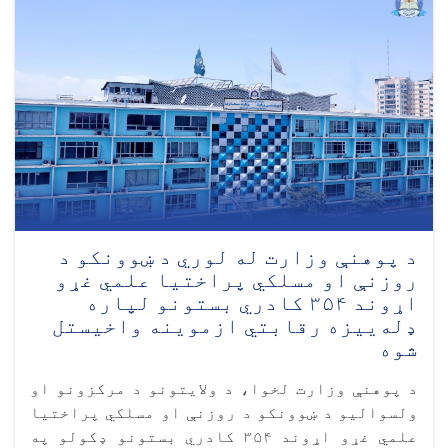
د پوهنې وزارت له لوري د ښوونکو د
روزنې او مسلکي پراختیا علمي غړو
اړوند ۳۵۴ کادري بستونو لپاره
ډله‌ییزه رقابتي ازموینه واخیستل
شوه
د پوهنې وزارت لخوا، د ولايتونو د مرکزونو او
ولسواليو د ښوونکو د روزنې او مسلکي پراختیا
علمي غړو اړوند ۳۵۴ کادري بستونو ډکولو په