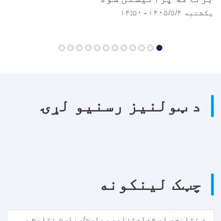
یکشنبه ۱۴۰۵/۵/۴ - ۱۴:۵۰
د ټولنیز رسنیو لړۍ
چټک لینکونه
د نتایجو او شهادتنامو ریاست/ریاست نتایج و