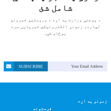
شامل شئ
د پوهنې وزارت په اړه د وروستیو خبرونو
لپاره، زمونږ الکترونیکي خبرپاڼی سره
یوځای شې.
Email Address
SUBSCRIBE
زمونږ په اړه
فرصتونه