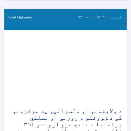
یکشنبه ۱۴۰۵/۴/۱۴ - ۹:۴۰
Kabul Afghanistan
د ولایتونو او ولسوالیو په مرکزونو
کې د ښوونکو د روزنې او مسلکي
پراختیا د علمي غړو اړوندو ۳۵۴
خالي بستونو د اعلان په اړه د پوهنې