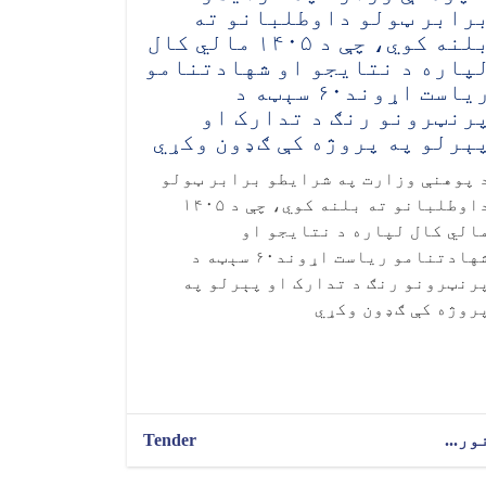
رابر ټولو داوطلبانو ته
بلنه کوي، چې د ۱۴۰۵ مالي کال
پاره د نتایجو او شهادتنامو
ریاست اړوند۶۰ سېټه د
رنټرونو رنګ د تدارک او
ېرلو په پروژه کې ګډون وکړي
 پوهنې وزارت په شرایطو برابر ټولو
داوطلبانو ته بلنه کوي، چې د ۱۴۰۵
الي کال لپاره د نتایجو او
شهادتنامو ریاست اړوند۶۰ سېټه د
رنټرونو رنګ د تدارک او پېرلو په
روژه کې ګډون وکړي
ور...
Tender