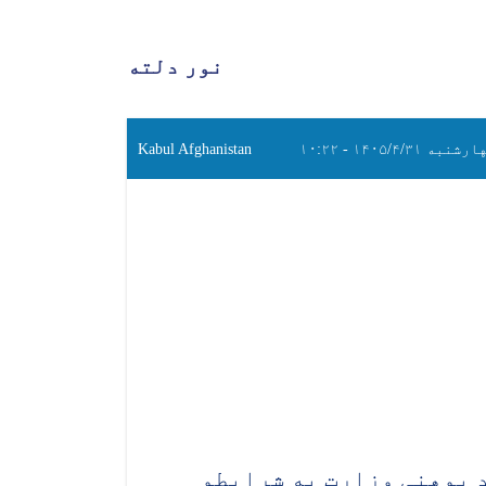
نور دلته
شنبه ۱۴۰۵/۴/۳۱ - ۱۰:۲۲
Kabul Afghanistan
 پوهنې وزارت په شرایطو