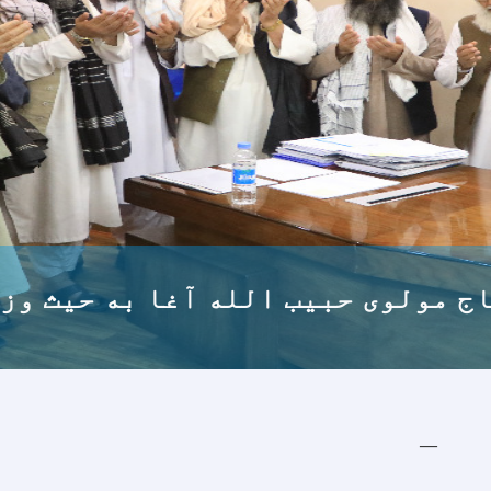
د ایویا مسؤل موسسه یونیسف برای افغانستان و وزیر سرپ