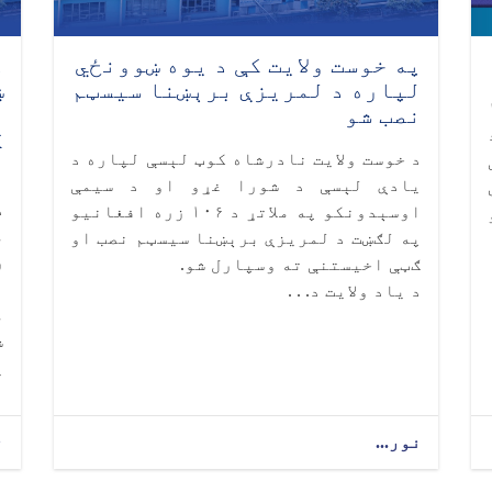
په خوست ولایت کې د یوه ښوونځي
د
لپاره د لمریزې برېښنا سیسټم
ښ
۱
نصب شو
ک
د خوست ولایت نادرشاه کوټ لېسې لپاره د
ر
یادې لېسې د شورا غړو او د سیمې
لي
د
اوسېدونکو په ملاتړ د ۱۰۶ زره افغانیو
م
په لګښت د لمریزې برېښنا سیسټم نصب او
ر
ګټې اخیستنې ته وسپارل شو.
د یاد ولایت د. . .
م
ش
ي
نور...
ن