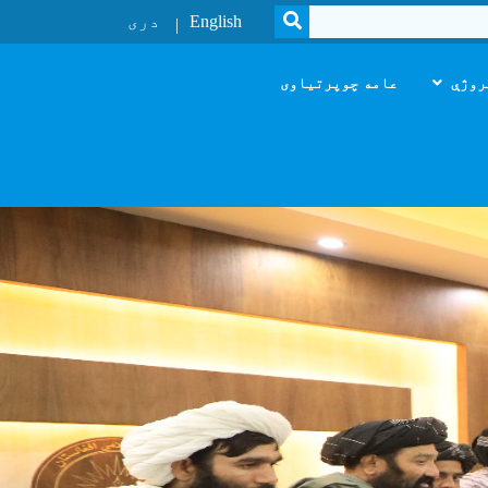
SEARCH
English
دری
روژې
عامه چوپرتیاوی