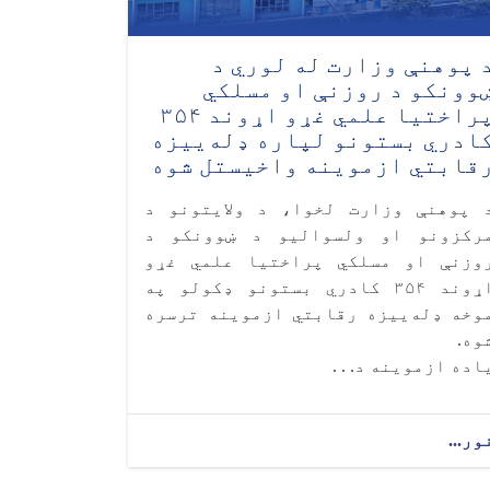
 پوهنې وزارت له لوري د
وونکو د روزنې او مسلکي
پراختیا علمي غړو اړوند ۳۵۴
ادري بستونو لپاره ډله‌ییزه
قابتي ازموینه واخیستل شوه
 پوهنې وزارت لخوا، د ولايتونو د
رکزونو او ولسواليو د ښوونکو د
وزنې او مسلکي پراختیا علمي غړو
اړوند ۳۵۴ کادري بستونو ډکولو په
وخه ډله‌ییزه رقابتي ازموینه ترسره
وه.
اده ازموینه د. . .
ور...