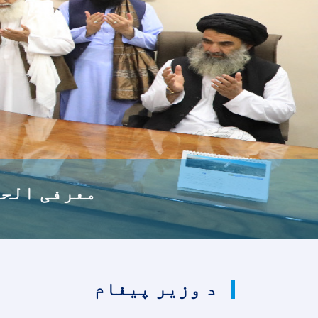
ملاقات محم
د وزیر پیغام