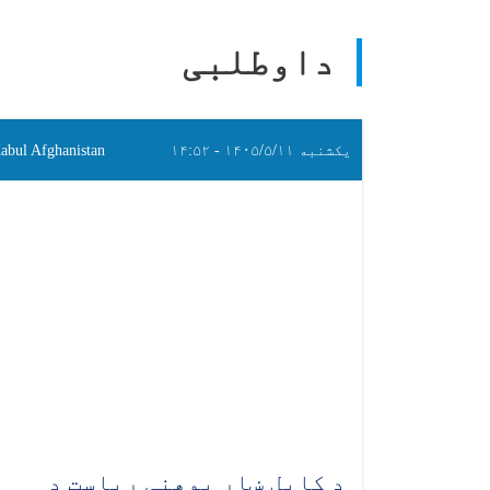
داوطلبی
یکشنبه ۱۴۰۵/۵/۱۱ - ۱۴:۵۲
abul Afghanistan
د کابل ښار پوهنې ریاست د