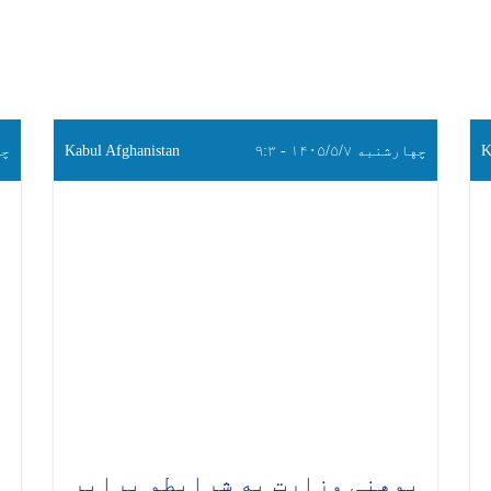
K
چهارشنبه ۱۴۰۵/۵/۷ - ۹:۳
Kabul Afghanistan
چهار
پوهنې وزارت په شرایطو برابر
د