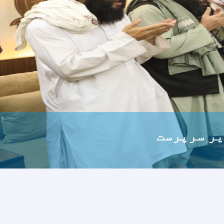
رست معارف