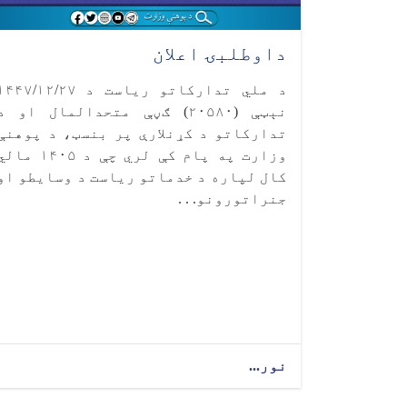
داوطلبۍ اعلان
د ملي تدارکاتو ریاست د ۴۴۷/۱۲/۲۷
نېټې (۲۰۵۸۰) ګڼې متحدالمال او د
تدارکاتو د کړنلارې پر بنسټ، د پوهنې
وزارت په پام کې لري چې د ۱۴۰۵ ما
کال لپاره د خدماتو ریاست د وسایطو او
جنراتورونو. . .
نور...