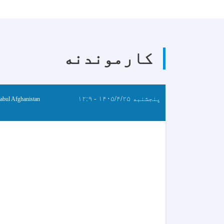
کارموندنه
پنجشنبه ۱۴۰۵/۴/۲۵ - ۱۲:۹
abul Afghanistan