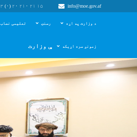
۳ (۰) ۲۰ ۲۱۰ ۲۱ ۱۵
info@moe.gov.af
Main navigation
د وزارت په اړه
رسنۍ
تعلیمی نصاب 
د پوهنې وزارت
زمونږ سره اړیکه