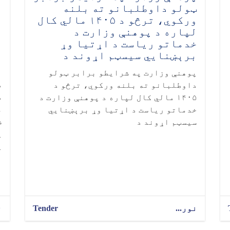
ټولو داوطلبانو ته بلنه
ب
ورکوي، ترڅو د ۱۴۰۵ مالي کال
لپاره د پوهنې وزارت د
ل
خدماتو ریاست د اړتیا وړ
برېښنايي سیسټم اړوند د
پ
پ
پوهنې وزارت په شرایطو برابر ټولو
د
داوطلبانو ته بلنه ورکوي، ترڅو د
۱۴۰۵ مالي کال لپاره د پوهنې وزارت د
م
خدماتو ریاست د اړتیا وړ برېښنايي
سیسټم اړوند د
پ
پ
نور...
Tender
ن