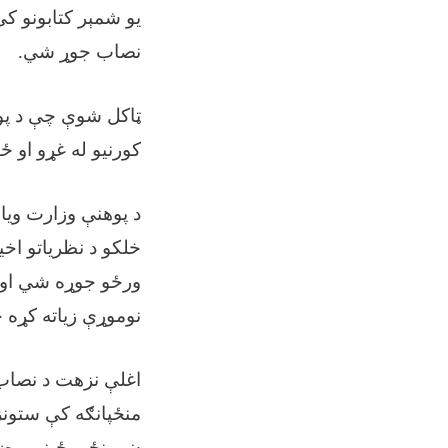
یو شمېر کتابونو ک
نصاب جوړ شي.
ټاکل شوې چې د پوه
کورنیو له غړو او ځ
د پوهنې وزارت ویا
خلکو د نظریاتو اخی
ورځو جوړه شي او 
نوموړې زیاته کړه چ
اغلې نزهت د نصاب د
منځپانګه کې ستونز
ښوونځیو ځینې مضمو