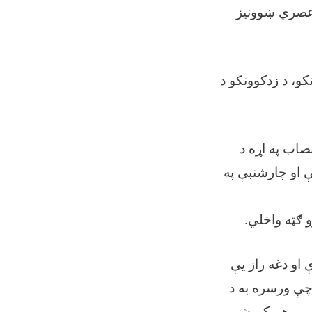
 عصري ښوونیز
و، د زدکوونکو د
صاب په اړه د
ې او چارشنبې په
و ګټه واخلي.
 او دغه راز یې
چې ورسره به د
شمېر هم کم شي.