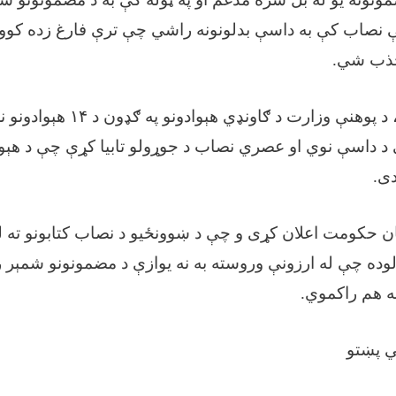
نصاب کې به داسې بدلونونه راشي چې ترې فارغ زده کوونک
جذب شي.
مېرمن نزهت وايي، د پوهنې وزارت د ګ
 د داسې نوي او عصري نصاب د جوړولو تابیا کړې چې د هېواد 
ی.
ان حکومت اعلان کړی و چې د ښوونځیو د نصاب کتابونو ته ل
رلوده چې له ارزونې وروسته به نه یوازې د مضمونونو شمېر 
به هم راکموي.
 پښتو