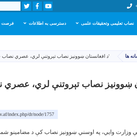
Twitter
Facebook
Youtube
Search
نصاب تعلیمی وتحقیقات علمی
دسترسی به اطلاعات
فرصت ه
Skip
to
main
نه ها
'د افغانستان ښوونیز نصاب تېروتنې لري، عصري نصاب 
content
ن ښوونیز نصاب تېروتنې لري، عصري 
v.af/index.php/dr/node/1757
نې وزارت وايي، په اوسني ښوونیز نصاب کې د مضامینو شمېر