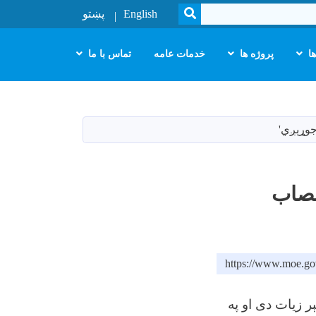
SEARCH
English
پښتو
ا
پروژه ها
خدمات عامه
تماس با ما
جوړېږي'
نصاب
https://www.moe.go
 زیات دی او په