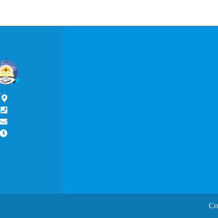
آ
ش
Co