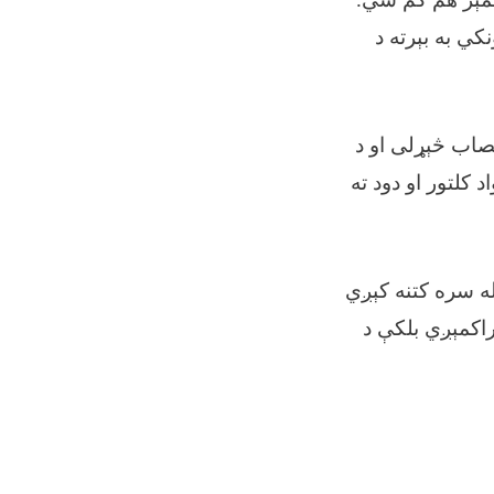
ي به بېرته د
اونډي هېوادونو په ګډون د ۱۴ هېوادونو نصاب څېړلی او د
کلتور او دود ته
ه سره کتنه کېږي
راکمېږي بلکې د