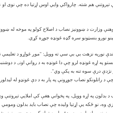
ې تېروتنې هم شته. چارواکي وايي اوس اړتیا ده چې نوی او
نې وزارت د ښوونیز نصاب د اصلاح کولو په موخه له ښوونک
ینو نورو بنسټونو سره ګډه غونډه جوړه کړي.
ندې نوریه نزهت بي بي سي ته وویل: "موږ غواړو د تعلیمي ن
ستو په اړه غونډه لرو چې دا غونډه به د روانې اونۍ د دوشنب
نژدې درې سوه تنه به پکې وي".
ې د راتلونکو نصاب جوړونې په پار به د دې غونډو له لیدلور
 بدلون په اړه وویل، په پخواني هغې کې املايي تېروتنې وې
ې وه، نو ځکه یې اړتیا ولیده چې نصاب باید بدلون ومومي 
نونه یو له بل سره مدغم او په ټوله کې به د مضمونونو 