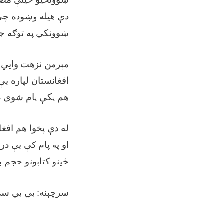
دې هیله وښوده چې 
ښوونکي په توګه 
افغانستان لپاره یې
هم پکې پام شوی د
له دې پخوا هم افغ
او په پام کې یې د
ځینو کتابونو حجم 
سرچېنه: بي بي سي