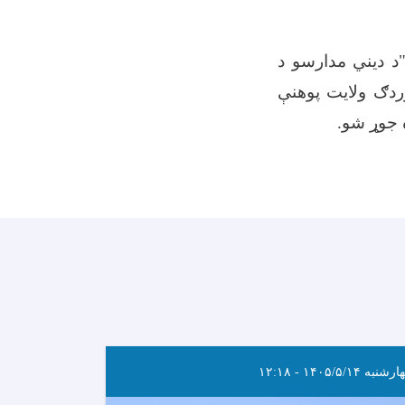
"د دیني مدارسو د
وردګ ولایت پوهنې
ه جوړ شو.
نبه ۱۴۰۵/۵/۱۴ - ۱۲:۱۸