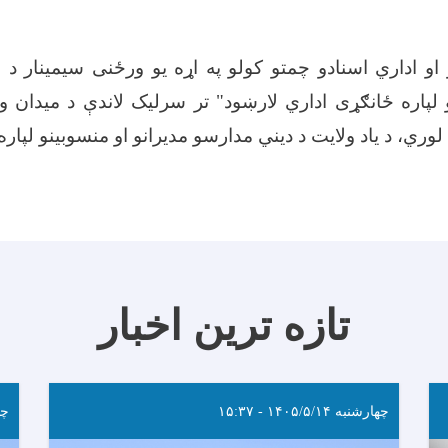
و اداري اسنادو چمتو کولو په اړه یو ورځنی سیمینار د 
و لپاره ځانګړی اداري لارښود" تر سرلیک لاندې د میدان 
وري، د یاد ولایت د دیني مدارسو مدیرانو او منسوبینو لپار
تازه ترین اخبار
چهارشنبه ۱۴۰۵/۵/۱۴ - ۱۵:۳۷
چهارش