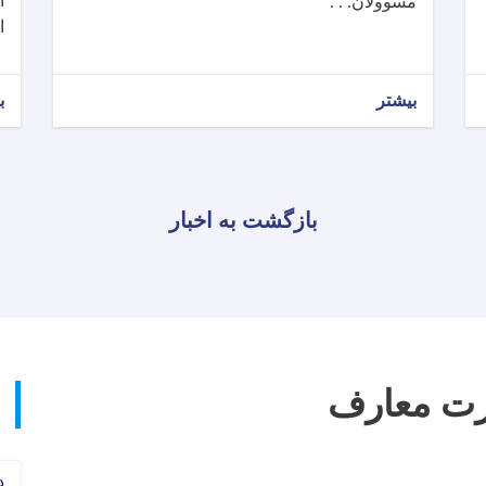
ا
مسوولان. . .
ا
بیشتر
ب
بازگشت به اخبار
ارت معارف
د