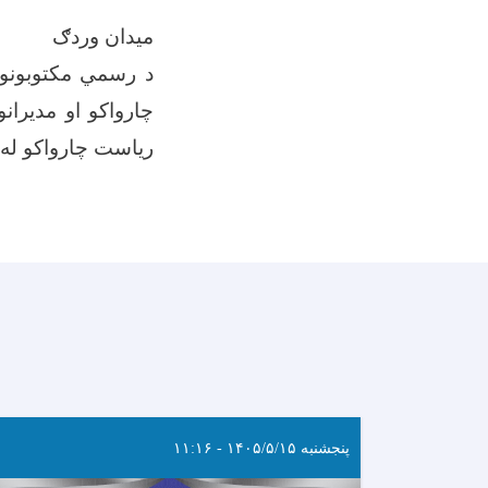
میدان وردګ
د رسمي مکتوبونو ا
چارواکو او مدیران
ریاست چارواکو له ل
پنجشنبه ۱۴۰۵/۵/۱۵ - ۱۱:۱۶