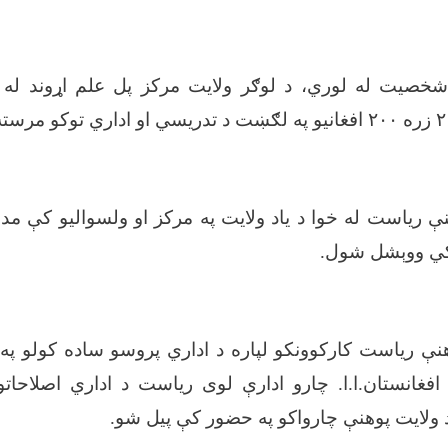
شخصیت له لوري، د لوګر ولایت مرکز پل علم اړوند له ق
نې ریاست له خوا د یاد ولایت په مرکز او ولسوالیو کې مد
کي ووېشل شول.
هنې ریاست کارکوونکو لپاره د اداري پروسو ساده کولو پ
 افغانستان.ا.ا. چارو ادارې لوی ریاست د اداري اصلاحات
د ولایت پوهنې چارواکو په حضور کې پیل شو.