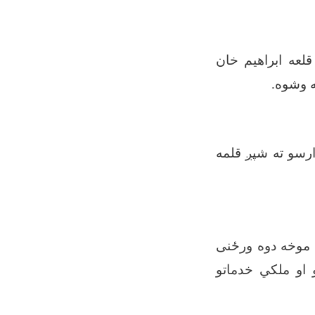
لعه ابراهیم خان
ارسو ته شپږ قلمه
ه موخه دوه ورځنی
و او ملکي خدماتو