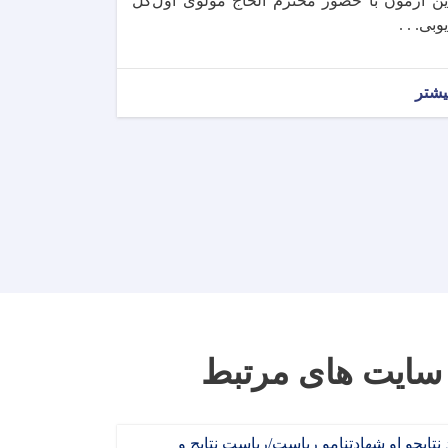
ین آزمون با حضور محترم الحاج مولوی اول‌گل
یوبی. . .
یشتر
سایت های مرتبط
 نتایجو او شهادتنامو ریاست/ریاست نتایج و