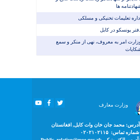
هادتنامه ها
داره تعلیمات تخنیکی و مسلکی
فتر یونسکو در کابل
زارت امر به معروف، نهی از منکر و سمع
کایات
Youtube
Facebook
Twitter
وزارت
معارف
درس: محمد جان خان وات کابل, افغانستان
ماره تماس: ۰۲۰۲۱۰۲۱۱۵
آدرس الکترونیکی :Public_relation@moe.gov.af