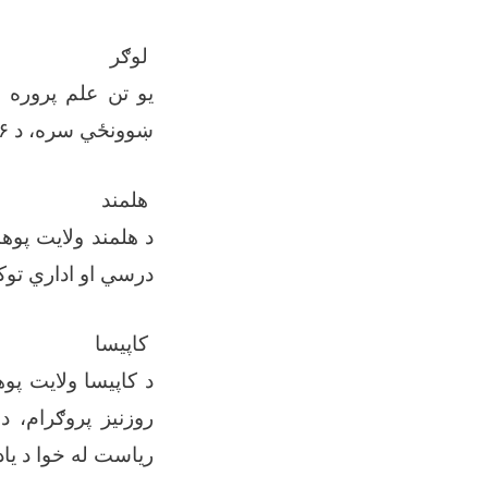
لوګر
یو تن علم پروره 
ښوونځي سره، د ۲۶ زره ۲۰۰ افغانیو په لګښت د تدریسي او اداري توکو مرسته وشوه.
هلمند
د هلمند ولایت پوه
درسي او اداري تو
کاپیسا
د کاپیسا ولایت پو
روزنیز پروګرام، د
ریاست له خوا د یا