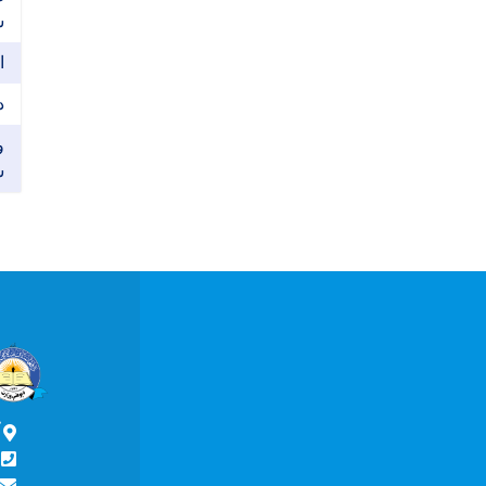
ش
ا
د
و
ش
آ
ش