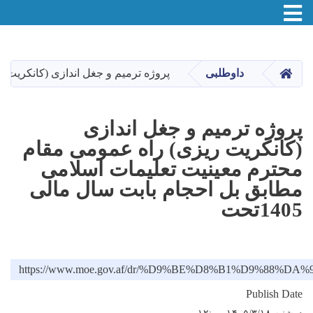
Toggle navigation
Skip
to
main
صفحه اصلی
داوطلبی
پروژه ترمیم و جغل اندازی (کانکریت ری
content
پروژه ترمیم و جغل اندازی
(کانکریت ریزی) راه عمومی مقام
محترم معینیت تعلیمات اسلامی
مطابق بل احجام بابت سال مالی
1405تحت
https://www.moe.gov.af/dr/%D9%BE%D8%B1%D
Publish Date