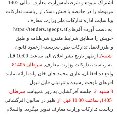
ا
شتراک نموده
و شرطنامه
وزارت معارف
مالی 1405
مربوطه را در حافظه یا فلش دسک از ریاست تدارکات
ویا سایت اداره تدارکات ملی
وزارت معارف
به دست آورده آفرهای
https://tenders.ageops.af
خویش را مطابق شرایط مندرج شرطنامه و طبق
و طرزالعمل تدارکات طور سربسته از
عقود
قانون
شنبه
2
ازظهر
تاریخ نشر اعلان الی ساعت 10:00 قبل
به ریاست تدارکات وزارت معارف
,
سرطان 1405
8
واقع ده افغانان، غازی محمد جان خان وات ارائه نمایند.
آفرهای ناوقت رسیده وانترنیتی قابل قبول
8
شنبه
2
جلسه آفرگشایی به روز
.
نمیباشد
سرطان
1405
, ساعت
10:00 قبل از
ظهر در صالون افرگشائی
ریاست تدارکات وزارت معارف تدویر میگردد.
والسلام