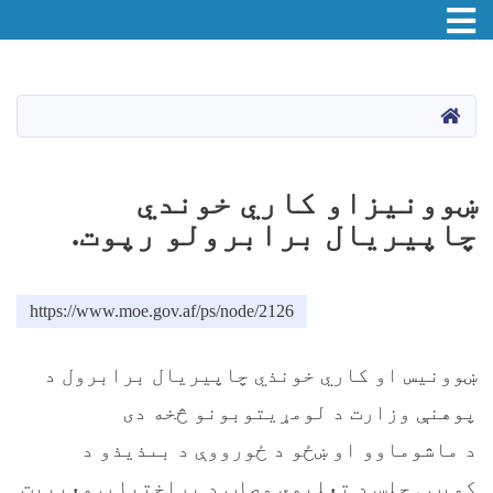
Toggle navigation
اصلي
منځپانګه
دانګل
HOME
ښوونیزاو کاري خوندي
چاپیریال برابرولو رپوت.
https://www.moe.gov.af/ps/node/2126
ښوونیس او کاري خونذي چاپیریال برابرول د
پوهنې وزارت د لومړیتوبونو څخه دی
د ماشوماوو او ښځو د ځورووې د بىذیذو د
کمیټې جلس د تعلیمي وصاب د پراختیا پ معیىیت