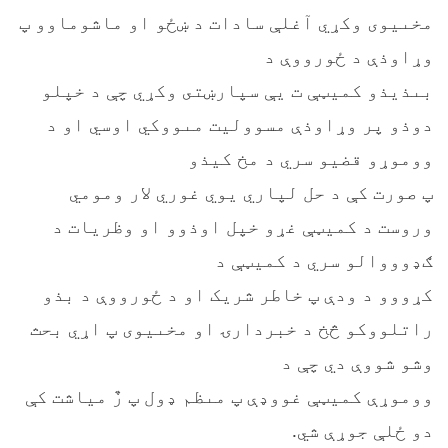
مخىیوی وکړي آغلې سادات د ښځو او ماشوماوو پ
وړاوذې د ځورووې د
بىذیذو کمیټې ت یې سپارښتى وکړي چې د خپلو
دوذو پر وړاوذې مسوولیت مىووکي اوسي او د
ووموړو قضیو سري د مخ کیذو
پ صورت کې د حل لپاري یوي غوري لار ومومي
وروست د کمیټې غړو خپل اوذوو او وظریات د
ګډوووالو سري د کمیټې د
کړووو د ودې پ خاطر شریک او د ځورووې د بذو
راتلووکو څخ د خبردارۍ او مخىیوی پ اړي بحث
وشو شووې دي چې د
ووموړې کمیټې غووډې پ مىظم ډول پ رٌ میاشت کې
دو ځلې جوړې شي.