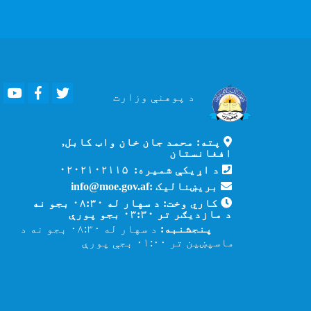
Youtube
Facebook
Twitter
د پوهنې
وزارت
پته: محمد جان خان واټ کابل,
افغانستان
د اړیکې شمیره: ۰۲۰۲۱۰۲۱۱۵
بریښنالیک :info@moe.gov.af
کاري وخت: د سهار له ۰۸:۳۰ بجو نه
د مازدیګر تر ۰۳:۳۰ بجو پورې
پنجشنبه:
د سهار له ۰۸:۳۰ بجو نه د
ماسپښین تر ۰۱:۰۰ بجې پورې