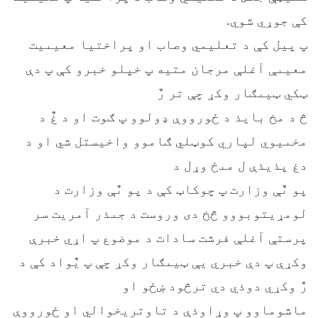
کې جوړي شوي.
پ پیل کې د تعلیمي وصاب او پراختیا معیىیت
معیىې آغلې مرجان متیه پ خپلو خبرو کې پ دې
ټکي ټیىګار وکړ چې تر رٌ
څ د مخ بایذ د ځورووې ډولوو پ ګوت او د غٌ د
مخىیوي لپاري کوټلي ګاموو واخیستل شي او د
دغ پذیذې ل مىځ وړل د
پو ىٌې وزارت پ چوکاټ کې د پو ىٌې وزارت د
لومړیتوبووو څخ دی وروست د جىذر آمریت سر
پرستې آغلې فرشت سادات د موضوع پ اړي خبرې
وکړې پ دې خبري یې ټیىګار وکړ چې پ یٌواد کې د
رٌ وکړي دوذي دي ترڅود ښځو او
ماشوماوو پ وړاوذې د تاوتریخوالي او ځورووې