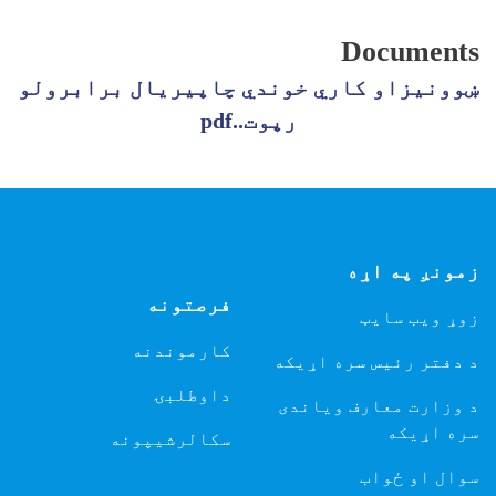
Documents
ښوونیزاو کاري خوندي چاپیریال برابرولو
رپوت..pdf
زمونږ په اړه
فرصتونه
زوړ ویب سایټ
کارموندنه
د دفتر رئیس سره اړیکه
داوطلبۍ
د وزارت معارف ویاندی
سره اړیکه
سکالرشیپونه
سوال او ځواب