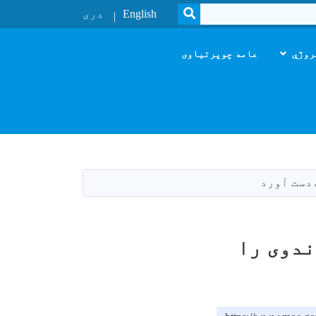
SEARCH
English
دری
روژې
عامه چوپرتیاوی
دست آورد
ندوی را