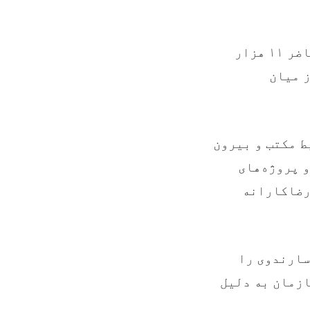
وزارت معارف افزوده است که سازمان سارندوی افغانستان در حال حاضر ۱۱ هزار
ز میان
ط مکتب و بیرون
 پروژه‌های
 رضاکارانه
بش جهانی سارندوی را
 در این سازمان به دلیل