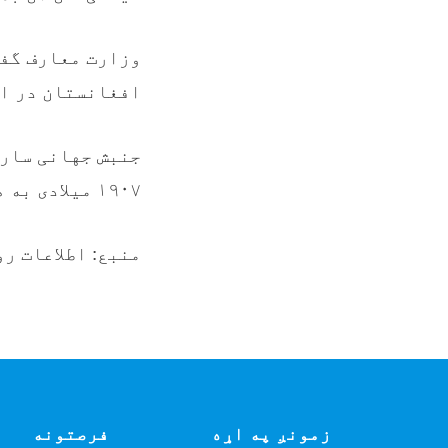
وزارت معارف گفت
افغانستان در ای
۱۹۰۷ میلادی به هدف کمک به جوانان و روند آموزش و پرورش آنان ایجاد شد.
منبع:
اطلاعات رو
زمونږ په اړه
فرصتونه