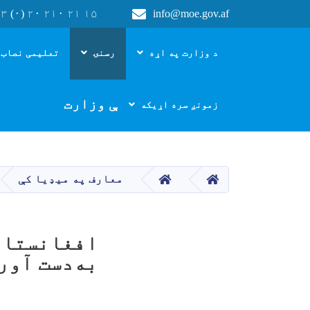
۳ (۰) ۲۰ ۲۱۰ ۲۱ ۱۵
info@moe.gov.af
Main navigation
د وزارت په اړه
رسنۍ
تعلیمی نصاب 
د پوهنې وزارت
زمونږ سره اړیکه
HOME
HOME
معارف په میډیا کې
افغانستان
به‌دست آور