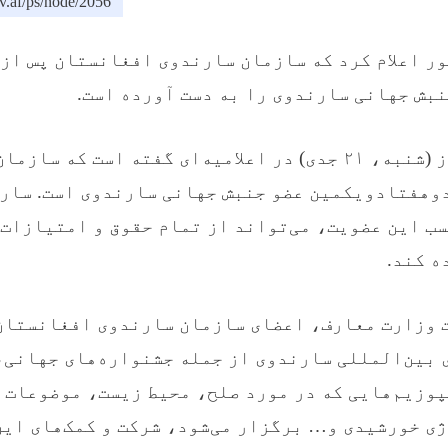
v.af/ps/node/2056
ر اعلام کرد که سازمان سارندوی افغانستان پس از 
بش جهانی سارندوی را به دست آورده است.
این وزارت امروز (شنبه، ۲۱ جدی) در اعلامیه‌ای گفته است که 
وهفتادویکمین عضو جنبش جهانی سارندوی است. سار
ب این عضویت، می‌تواند از تمام حقوق و امتیازات
ه کند.
 وزارت معارف، اعضای سازمان سارندوی افغانستان 
 بین‌المللی سارندوی از جمله جشنواره‌های جهانی
پوزیم‌هایی که در مورد صلح، محیط زیست، موضوعات 
ی خورشیدی و… برگزار می‌شود، شرکت و کمک‌های این