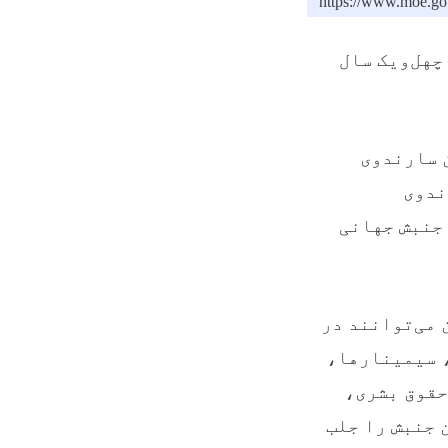
https://www.moe.go
چهل‌ویک سال
سازمان سارندوی
ندوی
 جنبش جهانی
می‌توانند در
، سیمینارها،
حقوق بشری،
 جنبش را جلب