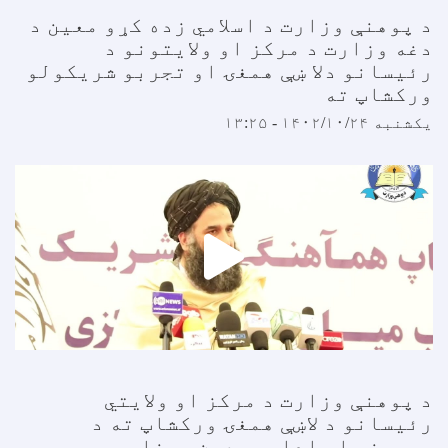
 پوهنې وزارت د اسلامي زده کړو معین د
غه وزارت د مرکز او ولایتونو د
ئیسانو دلا ښې همغۍ او تجربو شریکولو
رکشاپ ته
کشنبه ۱۴۰۲/۱۰/۲۴ - ۱۳:۲۵
 پوهنې وزارت د مرکز او ولایتي
ئیسانو د لاښې همغۍ ورکشاپ ته د
رچینو او ادارې معین وینا