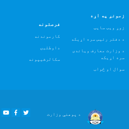
مونږ په اړه
فرصتونه
وړ ویب سایټ
کارموندنه
 دفتر رئیس سره اړیکه
داوطلبۍ
 وزارت معارف ویاندی
ره اړیکه
سکالرشیپونه
وال او ځواب
Youtube
Facebook
Twitter
د پوهنې
وزارت