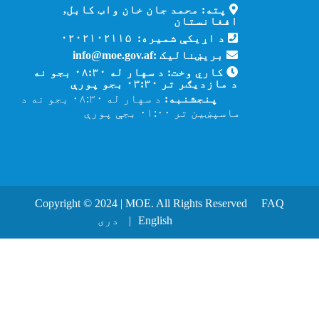
پته: محمد جان خان واټ کابل,
افغانستان
د اړیکې شمیره: ۰۲۰۲۱۰۲۱۱۵
بریښنالیک :info@moe.gov.af
کاري وخت: د سهار له ۰۸:۳۰ بجو نه
د مازدیګر تر ۰۳:۳۰ بجو پورې
پنجشنبه:
د سهار له ۰۸:۳۰ بجو نه د
ماسپښین تر ۰۱:۰۰ بجې پورې
Copyright © 2024 | MOE. All Rights Reserved
FAQ
English
دری