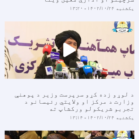
کشنبه ۱۴۰۲/۱۰/۲۴ - ۱۳:۲۰
 لوړو زده کړو سرپرست وزیر د پوهنې
زارت د مرکز او ولایتي رئیسانو د
جربو شریکولو ورکشاپ ته
کشنبه ۱۴۰۲/۱۰/۲۴ - ۱۳:۱۴