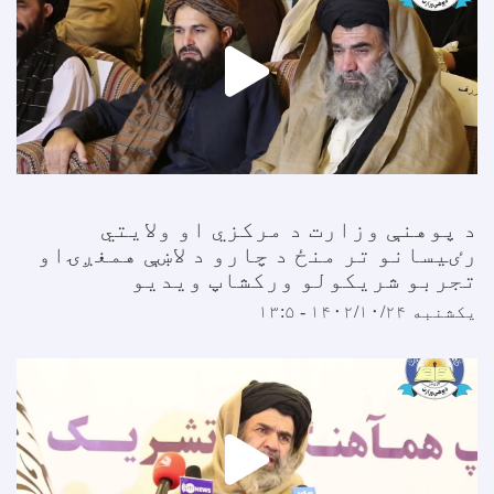
 پوهنې وزارت د مرکزي او ولايتي
ٸيسانو تر منځ د چارو د لاښې همغږۍاو
جربو شريکولو ورکشاپ ویدیو
کشنبه ۱۴۰۲/۱۰/۲۴ - ۱۳:۵