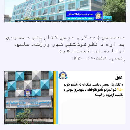
 عمومي زده کړو درسي کتابونو د مسودې
ه اړه د نظرغوښتنې شپږ ورځنۍ علمي
رنامه پرانیستل شوه
کشنبه ۱۴۰۵/۵/۴ - ۱۴:۵۰