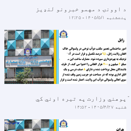
 اوونۍ د مهمو خبرونو لنډیز
نجشنبه ۱۴۰۵/۵/۱ - ۱۲:۲۵
پوهني وزارت په تیره اوني کي
نبه ۱۴۰۵/۴/۲۷ - ۱۴:۵۲