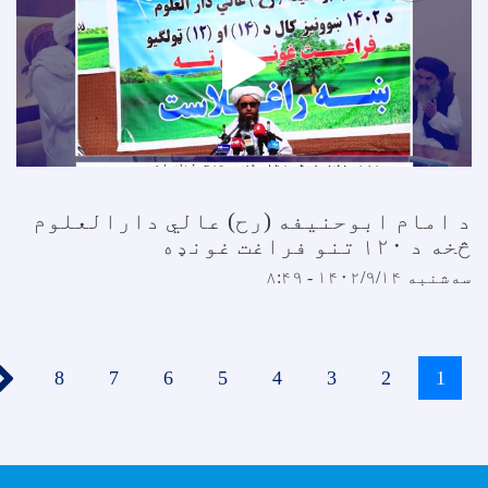
 امام ابوحنیفه (رح) عالي دارالعلوم
خه د ۱۲۰ تنو فراغت غونډه
ه‌شنبه ۱۴۰۲/۹/۱۴ - ۸:۴۹
Paginatio
››
1
اوسنی
2
پاڼه
3
پاڼه
4
پاڼه
5
پاڼه
6
پاڼه
7
پاڼه
8
پاڼه
پاڼه