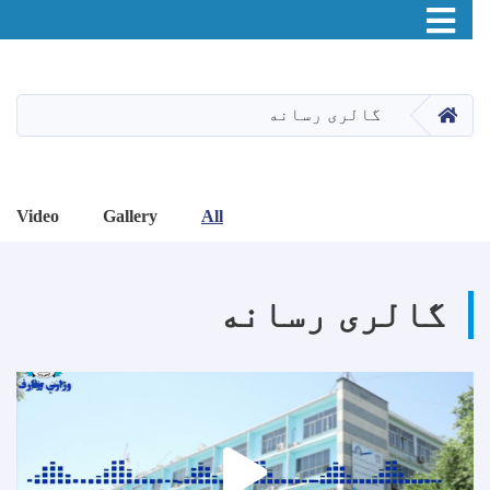
Toggle navigation
اصلي
منځپانګه
دانګل
HOME
گالری رسانه
Video
Gallery
All
گالری رسانه