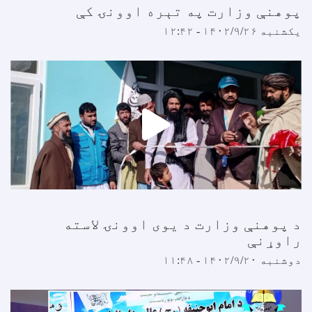
وهنې وزارت په تېره اوونۍ کې
کشنبه ۱۴۰۲/۹/۲۶ - ۱۲:۴۲
 پوهنې وزارت د یوی اوونۍ لاسته
اوړنې
وشنبه ۱۴۰۲/۹/۲۰ - ۱۱:۴۸