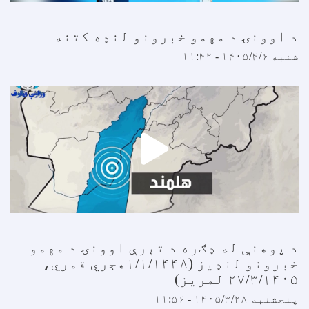
 اوونۍ د مهمو خبرونو لنډه کتنه
نبه ۱۴۰۵/۴/۶ - ۱۱:۴۲
 پوهنې له ډګره د تېرې اوونۍ د مهمو
خبرونو لنډيز (۱/۱/۱۴۴۸هجري قمري،
۲۷/۳/۱۴۰ لمریز)
نجشنبه ۱۴۰۵/۳/۲۸ - ۱۱:۵۶