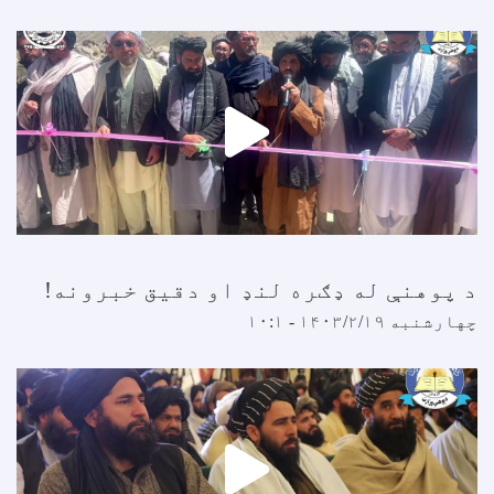
 پوهنې له ډګره لنډ او دقیق خبرونه!
هارشنبه ۱۴۰۳/۲/۱۹ - ۱۰:۱