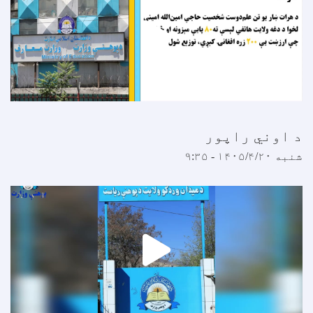
 اوني راپور
نبه ۱۴۰۵/۴/۲۰ - ۹:۳۵