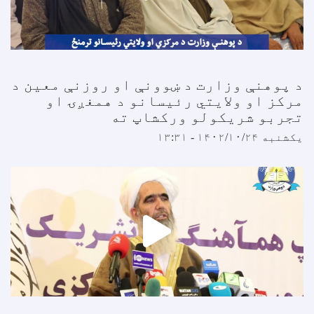
 پوهنې وزارت د ښوونې او روزنې معین د
رکز او ولایتي رئیسانو د همغږۍ او
جربو شریکولو ورکشاپ ته
کشنبه ۱۴۰۲/۱۰/۲۴ - ۱۳:۳۱