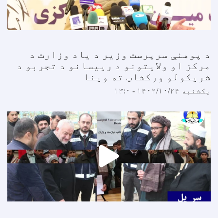
 پوهنې سرپرست وزیر د یاد وزارت د
رکز او ولایتونو د رییسانو د تجربو د
ریکولو ورکشاپ ته وینا
کشنبه ۱۴۰۲/۱۰/۲۴ - ۱۳:۰