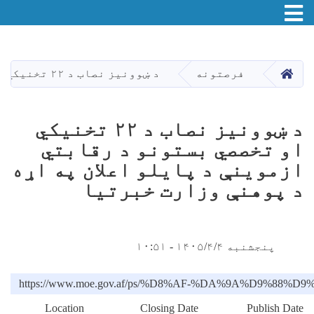
Toggle navigation
اصلي
منځپانګه
دانګل
HOME
فرصتونه
د ښوونیز نصاب د ۲۲ تخنیکي او تخصصي بستونو د رقابتي ازموینې د پایلو اعلان په اړه د پوهنې وزارت خبرتیا
د ښوونیز نصاب د ۲۲ تخنیکي
او تخصصي بستونو د رقابتي
ازموینې د پایلو اعلان په اړه
د پوهنې وزارت خبرتیا
پنجشنبه ۱۴۰۵/۴/۴ - ۱۰:۵۱
https://www.moe.gov.af/ps/%D8%AF-%DA%9A%
Location
Closing Date
Publish Date