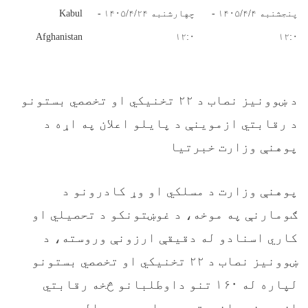
پنجشنبه ۱۴۰۵/۴/۴ -
چهارشنبه ۱۴۰۵/۴/۲۴ -
Kabul
Afghanistan
۱۲:۰
۱۲:۰
د ښوونیز نصاب د ۲۲ تخنیکي او تخصصي بستونو
د رقابتي ازموینې د پایلو اعلان په اړه د
پوهنې وزارت خبرتیا
پوهنې وزارت د مسلکي او وړ کادرونو د
ګومارنې په موخه، د غوښتونکو د تحصیلي او
کاري اسنادو له دقیقې ارزونې وروسته، د
ښوونیز نصاب د ۲۲ تخنیکي او تخصصي بستونو
لپاره له ۱۶۰ تنو داوطلبانو څخه رقابتي
ازموینه واخیسته، چې اوس د بریالیو