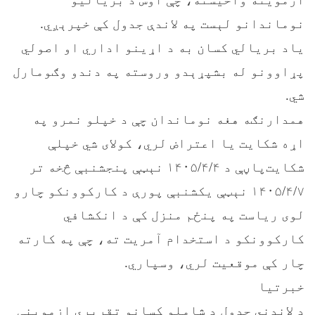
نوماندانو لېست په لاندې جدول کې خپرېږي.
یاد بریالي کسان به د اړینو اداري او اصولي
پړاوونو له بشپړېدو وروسته په دندو وګومارل
شي.
همدارنګه هغه نوماندان چې د خپلو نمرو په
اړه شکایت یا اعتراض لري، کولای شي خپلې
شکایت‌پاڼې د ۱۴۰۵/۴/۴ نېټې پنجشنبې څخه تر
۱۴۰۵/۴/۷ نېټې یکشنبې پورې د کارکوونکو چارو
لوى ریاست په پنځم منزل کې د انکشافي
کارکوونکو د استخدام آمریت ته، چې په کارته
چار کې موقعیت لري، وسپاري.
خبرتیا
د لاندني جدول د شاملو کسانو تقریري ازموینې