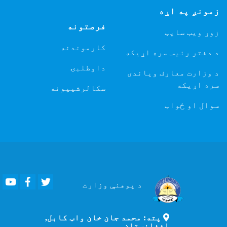
زمونږ په اړه
فرصتونه
زوړ ویب سایټ
کارموندنه
د دفتر رئیس سره اړیکه
داوطلبۍ
د وزارت معارف ویاندی
سره اړیکه
سکالرشیپونه
سوال او ځواب
Youtube
Facebook
Twitter
د پوهنې
وزارت
پته: محمد جان خان واټ کابل,
افغانستان