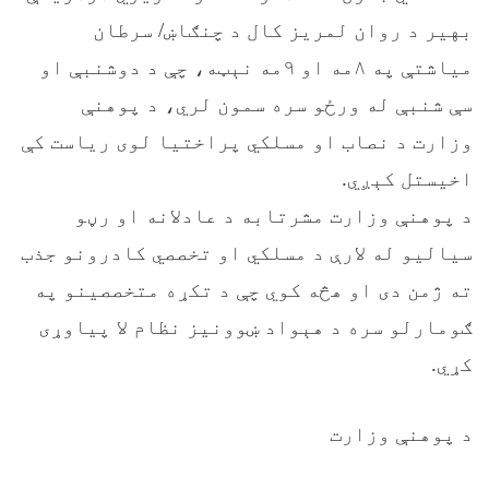
بهیر د روان لمریز کال د چنګاښ/ سرطان
میاشتې په ۸مه او ۹مه نېټه، چې د دوشنبې او
سې شنبې له ورځو سره سمون لري، د پوهنې
وزارت د نصاب او مسلکي پراختيا لوی ریاست کې
اخیستل کېږي.
د پوهنې وزارت مشرتابه د عادلانه او رڼو
سیالیو له لارې د مسلکي او تخصصي کادرونو جذب
ته ژمن دی او هڅه کوي چې د تکړه متخصصینو په
ګومارلو سره د هېواد ښوونیز نظام لا پیاوړی
کړي.
د پوهنې وزارت