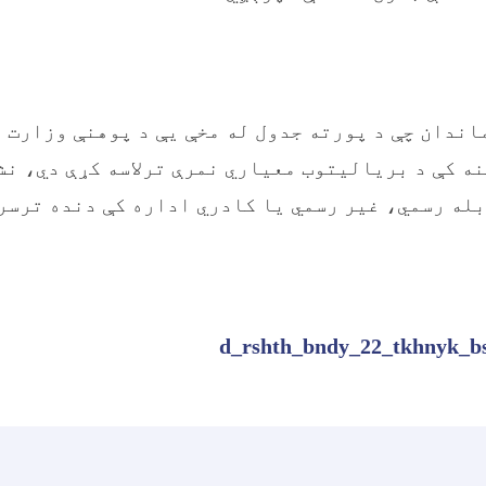
اندان چې د پورته جدول له مخې یې د پوهنې وزارت 
ه کې د بریالیتوب معیاري نمرې ترلاسه کړې دي، نشي
بله رسمي، غیر رسمي یا کادري اداره کې دنده ترسر
d_rshth_bndy_22_tkhnyk_b