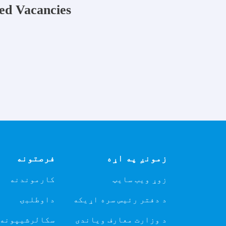
ed Vacancies
زمونږ په اړه
فرصتونه
زوړ ویب سایټ
کارموندنه
د دفتر رئیس سره اړیکه
داوطلبۍ
د وزارت معارف ویاندی
سکالرشیپونه