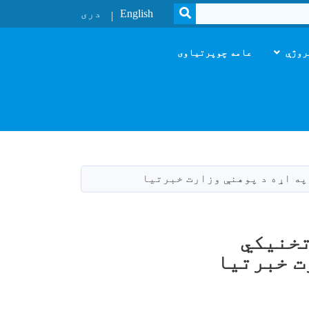
SEARCH
English
دری
روژې
عامه چوپرتیاوی
نې وزارت د ښوونیز نصاب ریاست د ۲۲ تخنیکي
ت خبرتیا