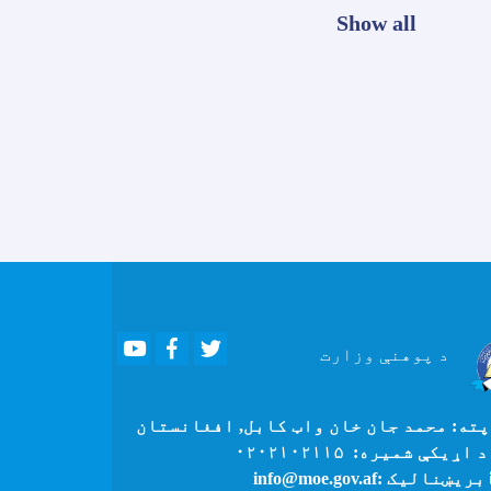
Show all
Youtube
Facebook
Twitter
د پوهنې
وزارت
ته: محمد جان خان واټ کابل, افغانستان
 اړیکې شمیره: ۰۲۰۲۱۰۲۱۱۵
بریښنالیک :info@moe.gov.af