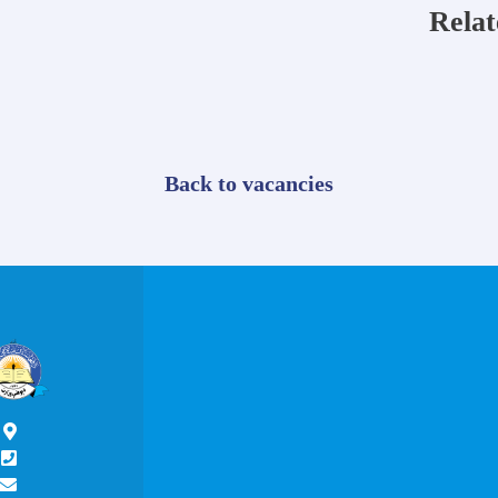
Relat
Back to vacancies
پ
د