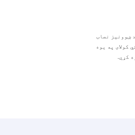
د ښوونیز نصاب
 کولای په یوه
ه کړي.