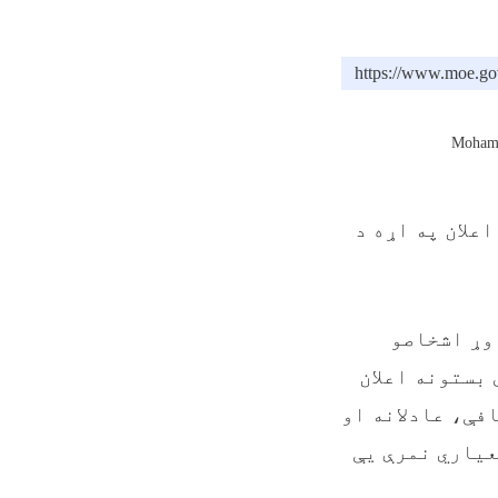
https://www.
Mohamm
تونو د نومرو اعلان په اړه د
 وړ اشخاصو
زارت د ښوونیز نصاب ریاست ۲۲ تخنیکي بستونه اعلان
فې، عادلانه او
عیاري نمرې یې