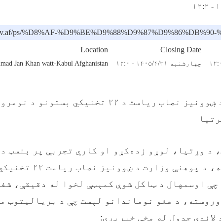
moe.gov.af/ps/%D8%AF-%D9%BE%D9%88%D9%87%D9%
Location
Closing Date
چهارشنبه ۱۴۰۵/۴/۳۱ - ۱۲:۰
ad Jan Khan watt-Kabul Afghanistan
د پوهنې وزارت د ښوونیز نصاب ریاست د ۲۲ تخنیکي بس
رتیا
 د وړتیا، لوړو زده‌کړو او کاري تجربې پر بنسټ د
ګومارنې په موخه، د پوهنې و
چې اوسمهال د ټاکل شوې کمېټې لخوا له دقیقې، شفا
روسته، د هغو نوماندانو لېست چې د بریالیتوب م
 لاندې جدول له مخې خپرېږي: