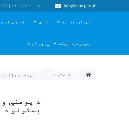
۳ (۰) ۲۰ ۲۱۰ ۲۱ ۱۵
info@moe.gov.af
Main navigation
د وزارت په اړه
رسنۍ
تعلیمی نصاب 
د پوهنې وزارت
زمونږ سره اړیکه
HOME
فرصتونه
د پوهنې وزارت د ښوونیز نصاب ریاست د ۲۲
بستونو د ن