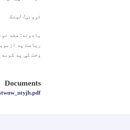
تړونی/ لېنک
یادونه: هغه نوم
ریاست په ازموین
وخت کې په کومه 
Documents
stwnw_ntyjh.pdf