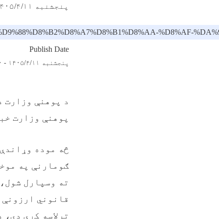
پنجشنبه ۱۴۰۵/۴/۱۱ - ۱۲:۲
86%DB%90-%D9%88%D8%B2%D8%A7%D8%B1%D8%AA-%D8
Publish Date
پنجشنبه ۱۴۰۵/۴/۱۱ - ۱۲:۰
پوهنې وزارت خب
څه موده وړاندې،
ته وسپارل شول، 
قانوني ارزونې و
ترلاسه کړې دي، د