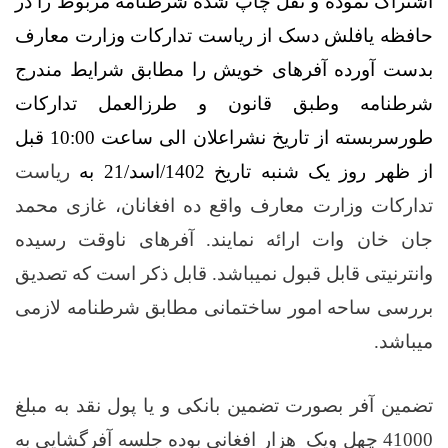
اشتراک نموده و نقل چاپ شده شرطنامه مربوط را در
حافظه یافلش دسک از ریاست تدارکات وزارت معارف
بدست آورده آفرهای خویش را مطابق شرایط مندرج
شرطنامه وطبق قانون و طرزالعمل تدارکات
طورسربسته از تاریخ نشراعلان الی ساعت 10:00 قبل
از ظهر روز یک شنبه تاریخ 1402/اسد/21 به
ریاست
تدارکات وزارت معارف واقع ده افغانان، غازی محمد
جان خان وات ارائه نمایند. آفرهای ناوقت رسیده
وانترنیتی قابل قبول نمیباشد
.
قابل ذکر است که تصدیق
بررسی ساحه امور ساختمانی مطابق شرطنامه لازمی
میباشد.
تضمین آفر بصورت تضمین بانکی و یا پول نقد به مبلغ
41000 چهل ویک هزار افغانی بوده جلسه آفرگشایی به