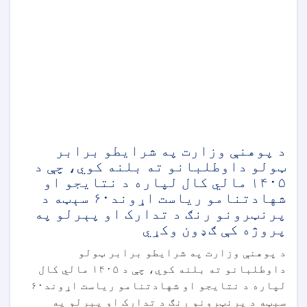
د پوهنې وزارت په شرایطو برابر
ټولو داوطلبانو ته بلنه کوي، چې د
۱۴۰۵ مالي کال لپاره د نتایجو او
شهادتنامو ریاست اړوند۶۰ سېټه د
پرنټرونو رنګ د تدارک او پېرلو په
پروژه کې ګډون وکړي
د پوهنې وزارت په شرایطو برابر ټولو
داوطلبانو ته بلنه کوي، چې د ۱۴۰۵ مالي کال
لپاره د نتایجو او شهادتنامو ریاست اړوند۶۰
سېټه د پرنټرونو رنګ د تدارک او پېرلو په