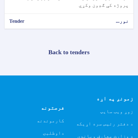
پروژه کې ګډون وکړي
نور...
Tender
Back to tenders
زمونږ په اړه
فرصتونه
زوړ ویب سایټ
کارموندنه
د دفتر رئیس سره اړیکه
داوطلبۍ
د وزارت معارف ویاندی