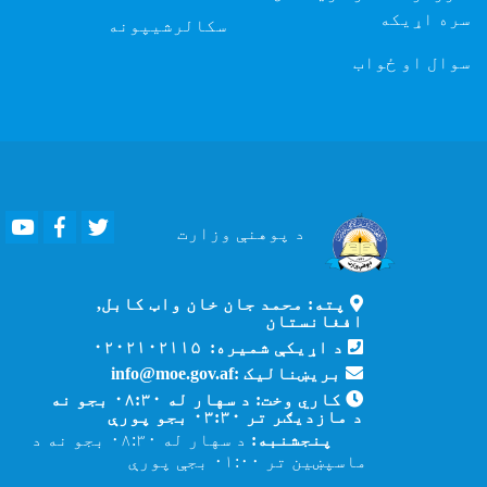
سره اړیکه
سکالرشیپونه
سوال او ځواب
Youtube
Facebook
Twitter
د پوهنې
وزارت
پته: محمد جان خان واټ کابل,
افغانستان
د اړیکې شمیره: ۰۲۰۲۱۰۲۱۱۵
بریښنالیک :info@moe.gov.af
کاري وخت: د سهار له ۰۸:۳۰ بجو نه
د مازدیګر تر ۰۳:۳۰ بجو پورې
پنجشنبه:
د سهار له ۰۸:۳۰ بجو نه د
ماسپښین تر ۰۱:۰۰ بجې پورې