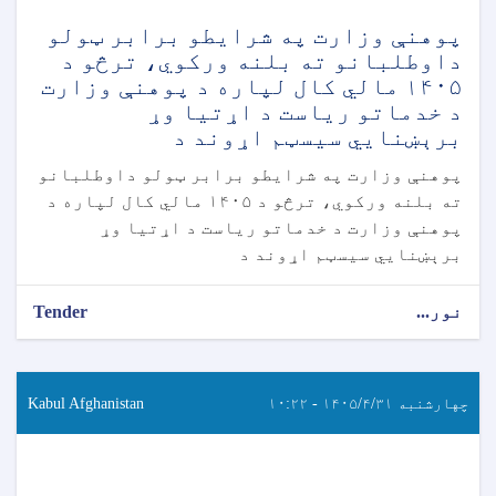
پوهنې وزارت په شرایطو برابر ټولو
داوطلبانو ته بلنه ورکوي، ترڅو د
۱۴۰۵ مالي کال لپاره د پوهنې وزارت
د خدماتو ریاست د اړتیا وړ
برېښنايي سیسټم اړوند د
پوهنې وزارت په شرایطو برابر ټولو داوطلبانو
ته بلنه ورکوي، ترڅو د ۱۴۰۵ مالي کال لپاره د
پوهنې وزارت د خدماتو ریاست د اړتیا وړ
برېښنايي سیسټم اړوند د
نور...
Tender
چهارشنبه ۱۴۰۵/۴/۳۱ - ۱۰:۲۲
Kabul Afghanistan