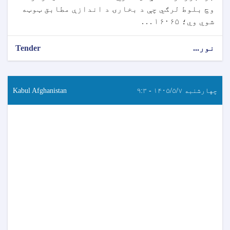
وچ بلوط لرګي چې د بخارۍ د اندازې مطابق ټوټه
شوي وي؛ ۱۶۰۶۵ . . .
نور...
Tender
چهارشنبه ۱۴۰۵/۵/۷ - ۹:۳
Kabul Afghanistan