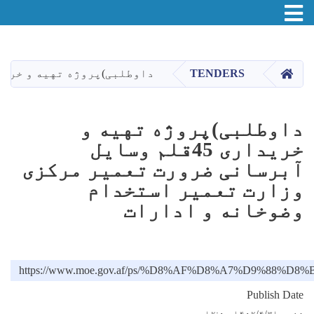
اصلي
منځپانګه
دانګل
HOME
TENDERS
داوطلبی)پروژه تهیه و خریداری 45قلم وسایل آبرسانی ضرورت تعمیر مرکزی وزارت تعمیر استخدام 
داوطلبی)پروژه تهیه و
خریداری 45قلم وسایل
آبرسانی ضرورت تعمیر مرکزی
وزارت تعمیر استخدام
وضوخانه و ادارات
https://www.moe.gov.af/ps/%D8%AF%D8%A7%D
Publish Date