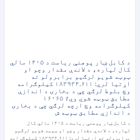
د کابل ښار پوهنې ریاست د ۱۴۰۵ مالي
کال لپاره، د لاندې مقدار وچو او
ټوټه شویو لرګیو برابرولو ته
اړتیا لري: ۱۸۳۹۳۴.۶۱۱ کیلوګرامه
وچ بلوط لرګي چې د بخارۍ د اندازې
مطابق ټوټه شوي وي؛ ۱۶۰۶۵
کیلوګرامه وچ ارچه لرګي چې د بخارۍ
د اندازې مطابق ټوټه ش
د کابل ښار پوهنې ریاست د ۱۴۰۵ مالي کال
لپاره، د لاندې مقدار وچو او ټوټه شویو لرګیو
برابرولو ته اړتیا لري: ۱۸۳۹۳۴.۶۱۱ کیلوګرامه