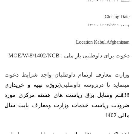
شنبه ۱۴۰۲/۴/۳۱ - ۱۲:۰
Closing Date
جمعه ۱۴۰۲/۵/۲۰ - ۱۲:۰
Location Kabul Afghanistan
دعوت برای داوطلبی باز ملی :
/1402/NCB
8
MOE/W-
وزارت معارف
ازتمام
داوطلبان واجد شرایط دعوت
مینماید تا درپروسه داوطلبی
)
پروژه
تهیه و خریداری
38قلم وسایل برق ریاست های هسته مرکزی مورد
ضرودت ریاست خدمات وزارت ومعارف بابت سال
مالی 1402