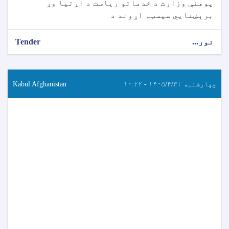
پوهنې وزارت د خدماتو ریاست د اړتیا وړ
برېښنايي سیسټم اړوند د
نور...
Tender
چهارشنبه ۱۴۰۵/۴/۳۱ - ۱۰:۲۲
Kabul Afghanistan