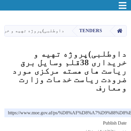
Toggle navigation
اصلي
منځپانګه
دانګل
HOME
TENDERS
داوطلبی)پروژه تهیه و خریداری 38قلم وسایل برق ریاست های هسته مرکزی مورد ضرودت ریاست خدم
داوطلبی)پروژه تهیه و
خریداری 38قلم وسایل برق
ریاست های هسته مرکزی مورد
ضرودت ریاست خدمات وزارت
ومعارف
https://www.moe.gov.af/ps/%D8%AF%D8%A7%D
Publish Date