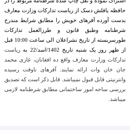
اشتراک نموده و نقل چاپ شده شرطنامه مربوط را در
حافظه یافلش دسک از ریاست تدارکات وزارت معارف
بدست آورده آفرهای خویش را مطابق شرایط مندرج
شرطنامه وطبق قانون و طرزالعمل تدارکات
طورسربسته از تاریخ نشراعلان الی ساعت 10:00 قبل
از ظهر روز یک شنبه تاریخ 1402/اسد/22 به
ریاست
تدارکات وزارت معارف واقع ده افغانان، غازی محمد
جان خان وات ارائه نمایند. آفرهای ناوقت رسیده
وانترنیتی قابل قبول نمیباشد
.
قابل ذکر است که تصدیق
بررسی ساحه امور ساختمانی مطابق شرطنامه لازمی
میباشد.