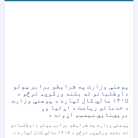
پوهنې وزارت په شرایطو برابر ټولو
داوطلبانو ته بلنه ورکوي، ترڅو د
۱۴۰۵ مالي کال لپاره د پوهنې وزارت
د خدماتو ریاست د اړتیا وړ
برېښنايي سیسټم اړوند د
پوهنې وزارت په شرایطو برابر ټولو داوطلبانو
ته بلنه ورکوي، ترڅو د ۱۴۰۵ مالي کال لپاره د