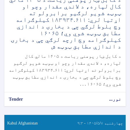
کال لپاره، د لاندې مقدار وچو او
ټوټه شویو لرګیو برابرولو ته
اړتیا لري: ۱۸۳۹۳۴.۶۱۱ کیلوګرامه
وچ بلوط لرګي چې د بخارۍ د اندازې
مطابق ټوټه شوي وي؛ ۱۶۰۶۵
کیلوګرامه وچ ارچه لرګي چې د بخارۍ
د اندازې مطابق ټوټه ش
د کابل ښار پوهنې ریاست د ۱۴۰۵ مالي کال
لپاره، د لاندې مقدار وچو او ټوټه شویو لرګیو
برابرولو ته اړتیا لري: ۱۸۳۹۳۴.۶۱۱ کیلوګرامه
وچ بلوط لرګي چې د بخارۍ د اندازې مطابق ټوټه
شوي وي؛ ۱۶۰۶۵ . . .
نور...
Tender
چهارشنبه ۱۴۰۵/۵/۷ - ۹:۳
Kabul Afghanistan