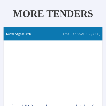
MORE TENDERS
یکشنبه ۱۴۰۵/۵/۱۱ - ۱۴:۵۲
Kabul Afghanistan
د کابل ښار پوهنې ریاست د ۱۴۰۵ مالي