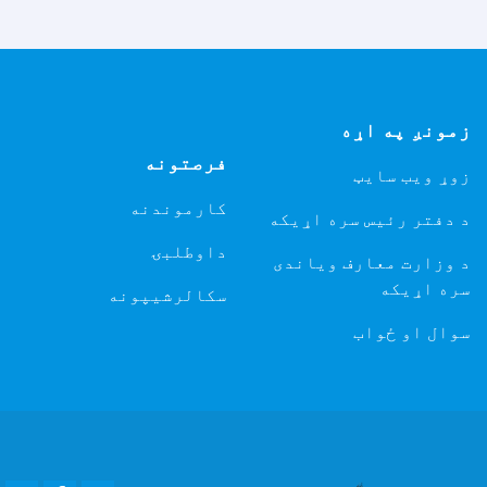
زمونږ په اړه
فرصتونه
زوړ ویب سایټ
کارموندنه
د دفتر رئیس سره اړیکه
داوطلبۍ
د وزارت معارف ویاندی
سره اړیکه
سکالرشیپونه
سوال او ځواب