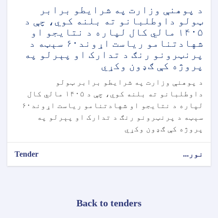
د پوهنې وزارت په شرایطو برابر
ټولو داوطلبانو ته بلنه کوي، چې د
۱۴۰۵ مالي کال لپاره د نتایجو او
شهادتنامو ریاست اړوند۶۰ سېټه د
پرنټرونو رنګ د تدارک او پېرلو په
پروژه کې ګډون وکړي
د پوهنې وزارت په شرایطو برابر ټولو
داوطلبانو ته بلنه کوي، چې د ۱۴۰۵ مالي کال
لپاره د نتایجو او شهادتنامو ریاست اړوند۶۰
سېټه د پرنټرونو رنګ د تدارک او پېرلو په
پروژه کې ګډون وکړي
نور...
Tender
Back to tenders