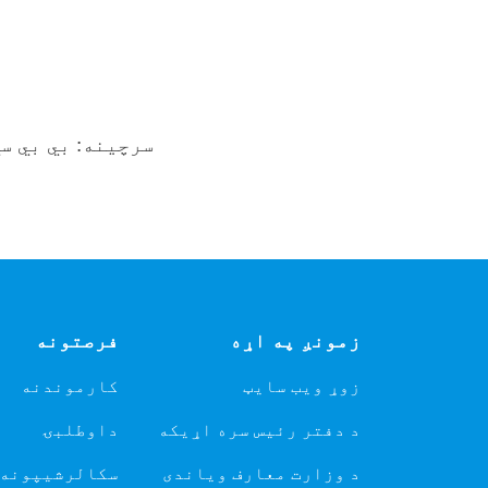
سرچینه:
بي بي س
زمونږ په اړه
فرصتونه
زوړ ویب سایټ
کارموندنه
د دفتر رئیس سره اړیکه
داوطلبۍ
د وزارت معارف ویاندی
سکالرشیپونه