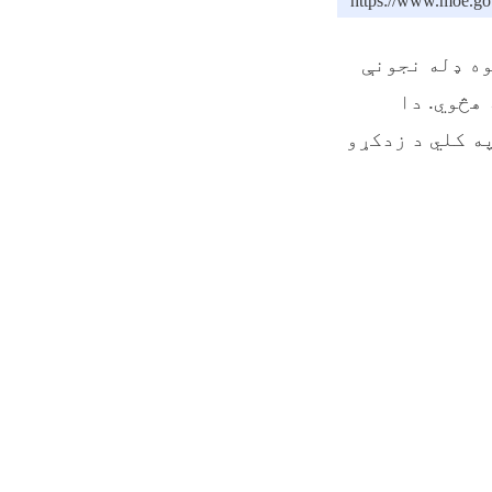
https://www.moe.go
وه ډله نجونې
هڅوي. دا
په کلي د زدکړو