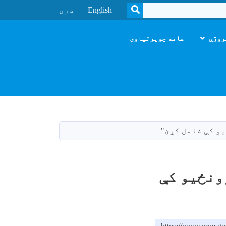
SEARCH
English
دری
روژې
عامه چوپرتیاوی
و کې شامل کړئ"
ونځيو کې