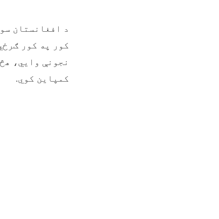
د افغانستان سوې
کور په کور ګرځي
نجونې وايي، هڅه
کمپاین کوي.