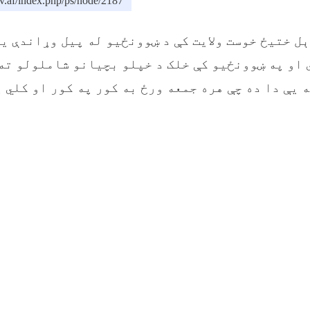
v.af/index.php/ps/node/2187
ل ختیځ خوست ولایت کې د ښوونځیو له پیل وړاندې ی
 او په ښوونځیو کې خلک د خپلو بچیانو شاملولو ته 
 یې دا ده چې هره جمعه ورځ به کور په کور او کلي 