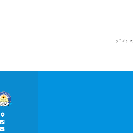
ي پښتو
پ
د