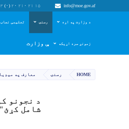
۳ (۰) ۲۰ ۲۱۰ ۲۱ ۱۵
info@moe.gov.af
Main navigation
د وزارت په اړه
رسنۍ
تعلیمی نصاب 
د پوهنې وزارت
زمونږ سره اړیکه
HOME
رسنۍ
معارف په میډیا
د نجونو کو
شامل کړئ"