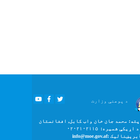
Youtube
Facebook
Twitter
د پوهنې
وزارت
ته: محمد جان خان واټ کابل, افغانستان
 اړیکې شمیره: ۰۲۰۲۱۰۲۱۱۵
بریښنالیک :info@moe.gov.af