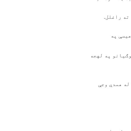
ته راغلل.
هیسې په
وګیانو په لهجه
له همدې وجې