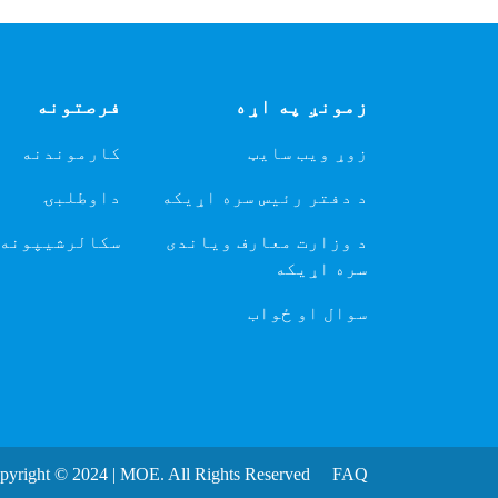
زمونږ په اړه
فرصتونه
زوړ ویب سایټ
کارموندنه
د دفتر رئیس سره اړیکه
داوطلبۍ
د وزارت معارف ویاندی
سکالرشیپونه
سره اړیکه
سوال او ځواب
pyright © 2024 | MOE. All Rights Reserved
FAQ