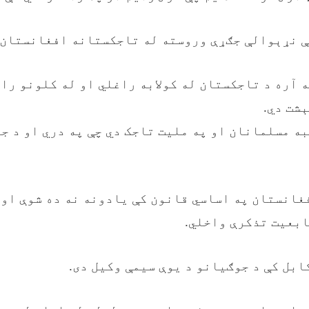
 نړېوالې جګړې وروسته له تاجکستانه افغانستان 
 آره د تاجکستان له کولابه راغلي او له کلونو را
شت دي.
ه مسلمانان او په ملیت تاجک دي چې په دري او د ج
غانستان په اساسي قانون کې یادونه نه ده شوې او 
ابعیت تذکرې واخلي.
کابل کې د جوګیانو د یوې سیمې وکیل دی.