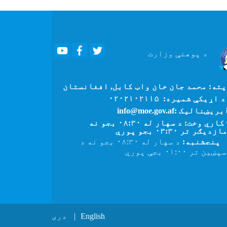
Youtube
Facebook
Twitter
د پوهنې
وزارت
ته: محمد جان خان واټ کابل, افغانستان
 اړیکې شمیره: ۰۲۰۲۱۰۲۱۱۵
بریښنالیک :info@moe.gov.af
کاري وخت: د سهار له ۰۸:۳۰ بجو نه
زدیګر تر ۰۳:۳۰ بجو پورې
پنجشنبه:
د سهار له ۰۸:۳۰ بجو نه د
ین تر ۰۱:۰۰ بجې پورې
English
دری