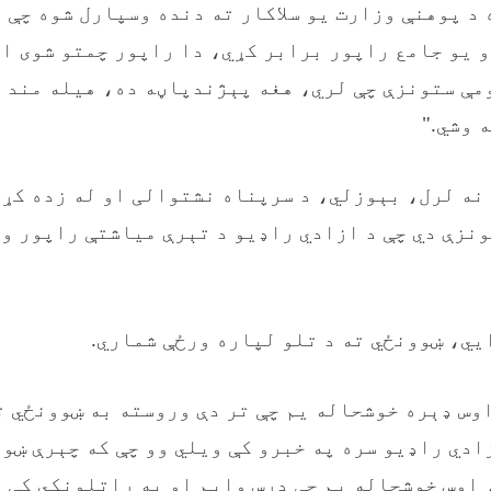
 د پوهنې وزارت یو سلاکار ته دنده وسپارل شوه چې 
 یو جامع راپور برابر کړي، دا راپور چمتو شوی او
مې ستونزې چې لري، هغه پېژندپاڼه ده، هیله مند ی
 وشي."
نه لرل، بېوزلي، د سرپناه نشتوالی او له زده کړو
نزې دي چې د ازادي راډيو د تېرې میاشتې راپور و
اوس ډېره خوشحاله یم چې تر دې وروسته به ښوونځي ت
ادي راډيو سره په خبرو کې ویلي وو چې که چېرې ښو
 اوس خوشحاله یم چې درس وایم او په راتلونکي کې ب