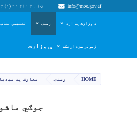
۳ (۰) ۲۰ ۲۱۰ ۲۱ ۱۵
info@moe.gov.af
Main navigation
د وزارت په اړه
رسنۍ
تعلیمی نصاب 
د پوهنې وزارت
زمونږ سره اړیکه
HOME
رسنۍ
معارف په میډیا
جوګي ماشوم