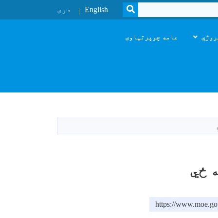
SEARCH
English
دری
روژې
عامه چوپرتیاوی
 ځي
https://www.moe.go