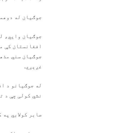
جوګیان له دوهمې
جوګیان وايي، له
افغانستان کې مې
جوګیان سني مذهب
غږېږي.
له جوګیانو د اف
نشي کولی چې د ت
صابر کولابي په 