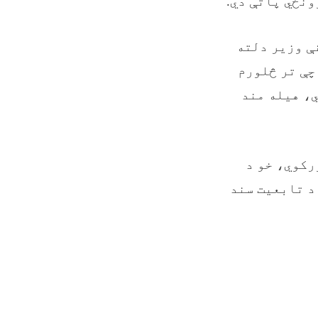
ونځي پاتې دي.
ې وزیر دلته
چې تر څلورم
ي، هیله مند
رکوي، خو د
 د تابعیت سند