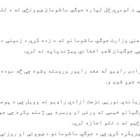
 د لومړي ځل لپاره جوګي ماشومان ښوونځي ته د تل
نې وزارت جوګي ماشومانو ته د زده کړې د زمینې د
ې جوګيان لاهم افغاني پېژندپاڼه نه لري.
ادی راډيو له هغه راپور وروسته وشوه چې څه موده 
 جوړ شوی و.
یاندې نوریې نزهت ازادي راډيو ته وویل چې د پوه
ګیانو خېمې ته ورغی او ورسره یې ژمنه وکړه چې جو
يو ته د تلو اجازه لري.
پرېکړه کړې چې د جوګي ماشومانو د ښوونې او روزنې