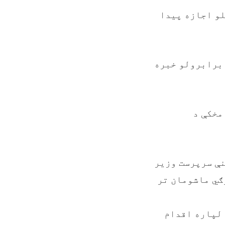
لو اجازه پیدا
 برابرولو خبره
مخکې د
نې سرپرست وزیر
ګي ماشومان تر
 لپاره اقدام