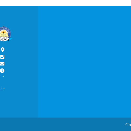
پ
د
د ما
ماسپښ
Co