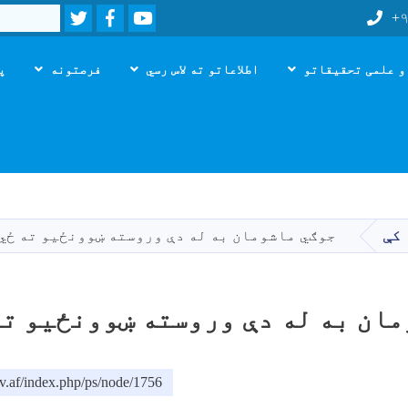
Twitter
Facebook
Youtube
Search
+۹
و علمی تحقیقاتو
اطلاعاتو ته لاس رسي
فرصتونه
پ
اصلي
منځپانګه
دانګل
 کې
جوګي ماشومان به له دې وروسته ښوونځيو ته ځي
ان به له دې وروسته ښوونځيو ته
v.af/index.php/ps/node/1756