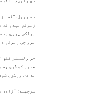
دی وایي، اکثره 
ده وویل: "له از
زمونږ لېدو ته ر
ټولګي پورې زده 
یوو چې زمونږ د 
خو ولسمشر غني ت
صابر کولابي په 
نه دی ورکړل شوی
سرچېنه: آزادی ر