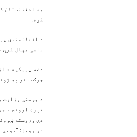
په افغانستان کې
کړه.
د افغانستان پوه
داسې مهال کوي چ
دغه پرېکړه د از
جوګیانو په ژوند
د پوهنې وزارت و
تېره اوونۍ د جو
دې وروسته ښوونځ
دې وویل: "مونږ 