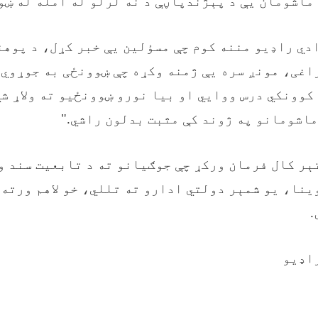
ماشومان یې د پېژندپاڼې د نه لرلو له امله له ښو
ادي راډيو مننه کوم چې مسؤلین یې خبر کړل، د پوهن
اغی، مونږ سره یې ژمنه وکړه چې ښوونځی به جوړوي 
کوونکي درس ووايي او بیا نورو ښوونځيو ته ولاړ ش
ماشومانو په ژوند کې مثبت بدلون راشي."
ېر کال فرمان ورکړ چې جوګیانو ته د تابعیت سند و
وینا، یو شمېر دولتي ادارو ته تللي، خو لاهم ورته
.
اډیو