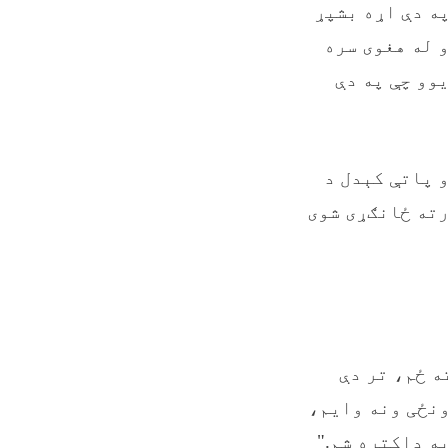
په دې اړه بشپړ
 له هغوی سره
وو چې په دې
 پاتې کېدل د
رته ځانګړی شوی
ه ځم، تر دې
ونځی ونه وایم،
ه ډاکتره شم."