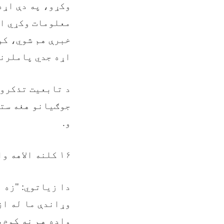
وکړو، په دې اړه
معلومات وکړي او
خبرې هم شوي، کو
اړه جدي پاملرنه
د تابعیت تذکرو 
جوګیانو هغه ستو
و.
۱۶ کلنه الاهه وايي، ښوونځي ته د تلو لپاره ورځې شماري.
دا زیاتوي: "زه 
وړاندې ما له از
واده هم نه کوم،