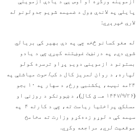
ازموینه ورکړه او اوس یې د یادې ازموینې
پایلې په لاندې ډول د ضمیمه شویو جدولونو له
لارې خپرېږي:
له هغو کسانو څخه چې په دې بهیر کې بریالي
شوي دي، په درنښت غوښتنه کېږي چې د یادو
بستونو د ازموینې دویم پړاو ترسره کولو
لپاره، د روان لمریز کال د کب/ حوت میاشتې په
۲۴مه نېټه، یکشنبې ورځ، د سهار په ۱۰ بجو
(۱۴۴۷/۹/۲۶ هـ ق کال)، د ښوونکو د روزنې او
مسلکي پراختیا ریاست ته، چې د کارته ۴ په
سیمه کې د لوړو زده‌کړو وزارت ته مخامخ
موقعیت لري، مراجعه وکړي.