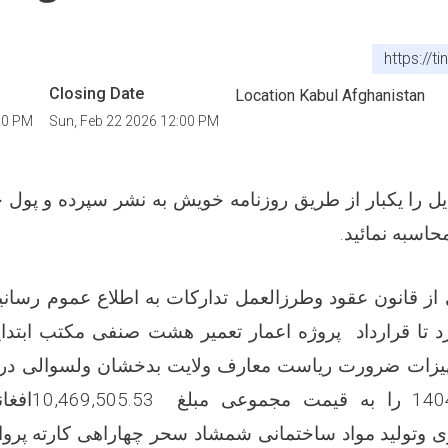
https://t
Closing Date
Location Kabul Afghanistan
00 PM
Sun, Feb 22 2026 12:00 PM
 را یکبار از طریق روزنامه خویش به نشر سپرده و پول حق
محاسبه نمائید
.
ی
از قانون عقود وطرزالعمل
تدارکات به اطلاع عموم رسانی
 تا قرارداد
پروژه اعمار تعمیر هشت صنفی مکتب ابتدایه
هیزات ضرورت ریاست معارف ولایت بدخشان ولسوالی درا
را
به قیمت مجموعی مبلغ
10,469,505.53
افغا
وتولید مواد ساختمانی شمشاد سحر چهاراهی کارته پروان