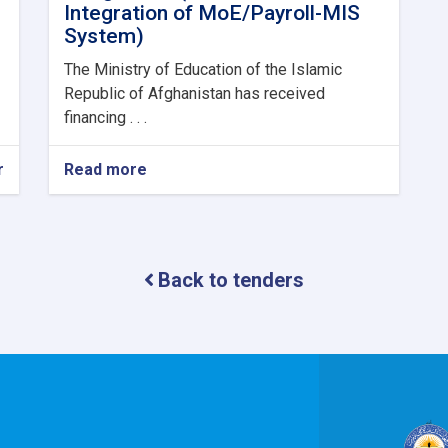
Integration of MoE/Payroll-MIS
System)
The Ministry of Education of the Islamic
Republic of Afghanistan has received
financing . . .
r
Read more
about
Consultancy
Services
for
the
assignment
Back to tenders
(Enhancement
&
Integration
of
MoE/Payroll-
MIS
System)