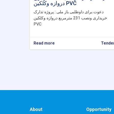
دروازه وکلکین PVC
دعوت برای داوطلبی باز ملی : پروژه تدارک
خریداری ونصب 231 مترمربع دروازه وکلکین
PVC
Read more
about
Tende
دعوت
برای
داوطلبی
باز
ملی
:
پروژه
تدارک
خریداری
ونصب
231
مترمربع
About
Opportunity
دروازه