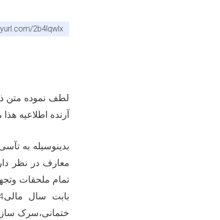
inyurl.com/2b4lqwlx
لطف نموده متن ذیل
آرنده اطلاعیه هذا 
بدینوسیله به تآس
معارف در نظر دارد
تمام ملحقات وتج
بابت سال مالی1404
ختمانی،سرک سازی 