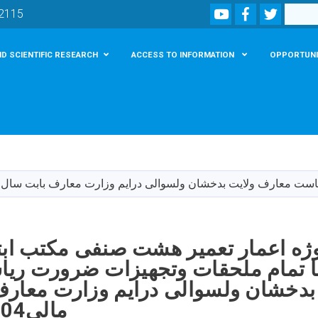
Youtube
Facebook
Twitter
Search
02115
D SCIENTIFIC RESEARCH
ACCESS TO INFORMATION
OPPORTUNI
Skip
to
main
عارف ولایت بدخشان ولسوالی درایم وزارت معارف بابت سال مالی1404 را 
content
وژه اعمار تعمیر هشت صنفی مکتب ابت
 با تمام ملحقات وتجهیزات ضرورت ر
بدخشان ولسوالی درایم وزارت معار
مالی1404 را به قی