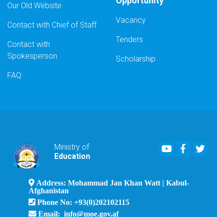
Opportunity
Our Old Website
Vacancy
Contact with Chief of Staff
Tenders
Contact with
Spokesperson
Scholarship
FAQ
Youtube
Faceboo
Twi
Ministry of
Education
Address: Mohammad Jan Khan Watt | Kabul-
Afghanistan
Phone No: +93(0)202102115
Email: info@moe.gov.af