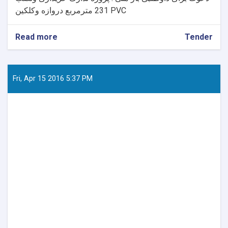
231 مترمربع دروازه وکلکین PVC
Read more
about
Tender
دعوت
برای
داوطلبی
باز
Fri, Apr 15 2016 5:37 PM
ملی
:
پروژه
تدارک
خریداری
ونصب
231
مترمربع
دروازه
وکلکین
PVC