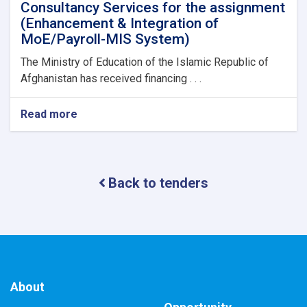
Consultancy Services for the assignment
(Enhancement & Integration of
MoE/Payroll-MIS System)
The Ministry of Education of the Islamic Republic of
Afghanistan has received financing . . .
Read more
about
Consultancy
Services
for
the
Back to tenders
assignment
(Enhancement
&
Integration
of
MoE/Payroll-
MIS
System)
About