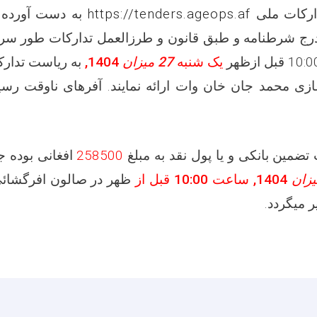
دارکات ملی
https://tenders.ageops.af
به دست آورده 
ج شرطنامه و طبق قانون و طرزالعمل تدارکات طور سربس
10: قبل ازظهر
یک شنبه
27 میزان
1404
,
به ریاست تدار
غازی محمد جان خان وات ارائه نمایند. آفرهای ناوقت رسید
ضمین بانکی و یا پول نقد به مبلغ
258500
افغانی بوده 
1404
, ساعت
10:00
قبل از
ظهر در صالون افرگشائی
 میگردد.