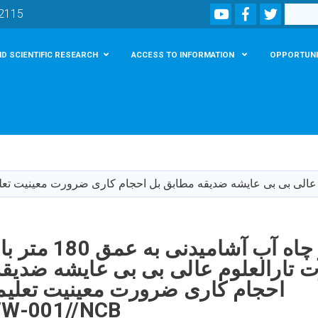
Youtube
Facebook
Twitter
Search
02115
D SCIENTIFIC RESEARCH
ACCESS TO INFORMATION
OPPORTUNI
Skip
to
main
content
روژه حفر چاه آب آشا
تارالعلوم عالی بی بی عایشه ضدیق
احجام کاری ضرورت معینیت تعلیم
OE/W-001//NCB