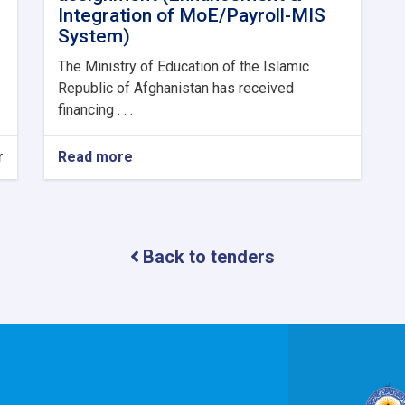
Integration of MoE/Payroll-MIS
System)
The Ministry of Education of the Islamic
Republic of Afghanistan has received
financing . . .
r
Read more
about
Consultancy
Services
for
the
assignment
Back to tenders
(Enhancement
&
Integration
of
MoE/Payroll-
MIS
System)