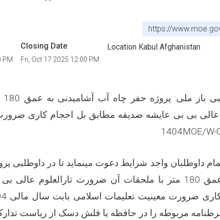
https://www.moe.go
Closing Date
Location Kabul Afghanistan
0 PM
Fri, Oct 17 2025 12:00 PM
ی باز ملی
:
پرو
عالی بی بی عایشه ضدیقه مطابق بل احجام کاری ضرورت
1404
MOE/W-
مام
داوطلبان واجد شرایط دعوت مینماید تا در
داوطلبی
پرو
آب آشامیدنی به عمق 180 متر با ملحقات آن ضرورت تارالعلوم ع
کاری ضرورت معینیت تعلیمات اسلامی بابت سال مالی
1404و
طنامه مربوطه را در حافظه یا فلش دسک از ریاست تدار