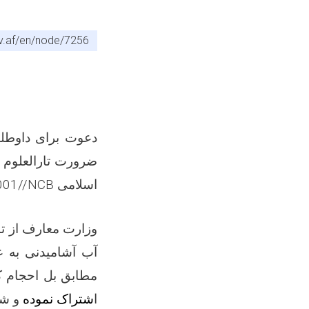
v.af/en/node/7256
دعوت برای داوطلب
ضرورت تارالعلوم 
اسلامی
001//NCB
وزارت معارف
از
ت
مطابق بل احجام 
ا
شتراک نموده
و شر