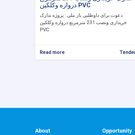
دروازه وکلکین PVC
دعوت برای داوطلبی باز ملی : پروژه تدارک
خریداری ونصب 231 مترمربع دروازه وکلکین
PVC
Read more
about
Tende
دعوت
برای
داوطلبی
باز
ملی
:
پروژه
تدارک
خریداری
ونصب
231
مترمربع
About
Opportunity
دروازه