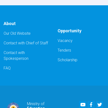
Integration
of
MoE/Payroll-
MIS
System)
About
Opportunity
Our Old Website
Vacancy
Contact with Chief of Staff
Tenders
Contact with
Spokesperson
Scholarship
FAQ
Youtube
Faceboo
Twi
Ministry of