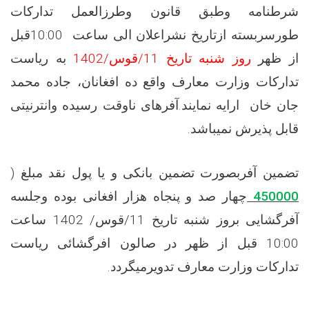
شرطنامه وطبق قانون وطرزالعمل تدارکات
طورسربسته ازتاریخ نشراعلان الی ساعت
10:00قبل
از ظهر
روز شنبه تاریخ
11
/
قوس
/1402
به ریاست
تدارکات وزارت معارف واقع ده افغانان، جاده محمد
جان خان ارایه نمایند.آفرهای ناوقت رسیده وانترنیتی
قابل پذیرش نمیباشد
.
تضمین آفربصورت تضمین بانکی و یا پول نقد مبلغ
(
450000
چهار صد و پنجاه هزار
افغانی
بوده وجلسه
آفرگشایی بروز شنبه تاریخ
11/
قوس/ 1402 ساعت
10:00 قبل از ظهر در صالون افرگشائی ریاست
تدارکات وزارت معارف تدویرمیگردد
.