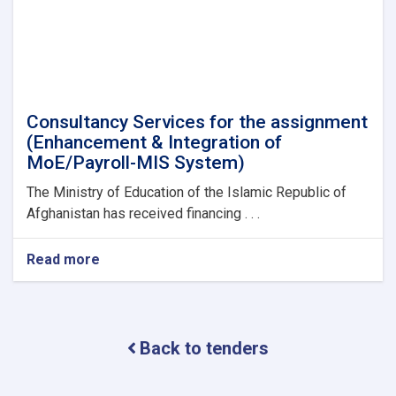
دروازه
وکلکین
PVC
Consultancy Services for the assignment
(Enhancement & Integration of
MoE/Payroll-MIS System)
The Ministry of Education of the Islamic Republic of
Afghanistan has received financing . . .
Read more
about
Consultancy
Services
for
the
Back to tenders
assignment
(Enhancement
&