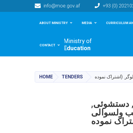
info@moe.gov.af
+93 (0) 2021
Main navigation
ABOUT MINISTRY
MEDIA
CURRICULUM AN
Ministry of
CONTACT
Education
HOME
TENDERS
 دستشوئی,
ب ها برای 2 باب مکاتب ولسوالی
تراک نموده