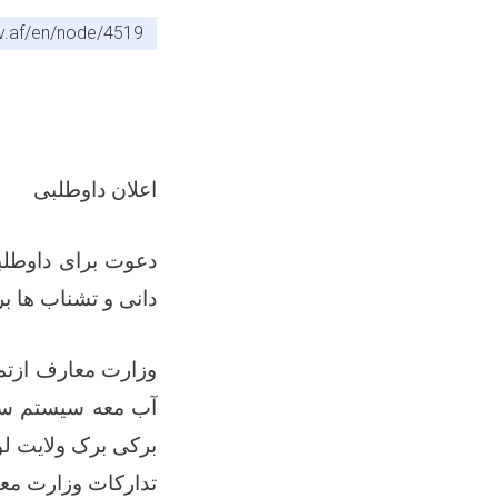
v.af/en/node/4519
اعلان داوطلبی
دعوت برای داوطلب
دانی و تشناب ها ب
وزارت معارف
ازتم
برکی برک ولایت لو
تدارکات وزارت مع