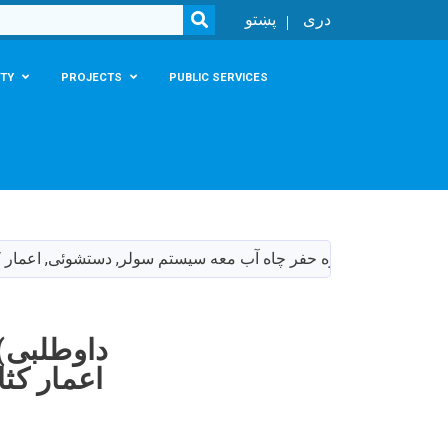
SEARCH
دری
پښتو
TY
PROJECTS
PUBLIC SERVICES
داوطلبی)پروژه حفر چاه آب معه سیستم سولر, دستشوئی, اعمار کثافت دانی و تشناب ها برای 2 باب مکاتب 
داوطلبی)