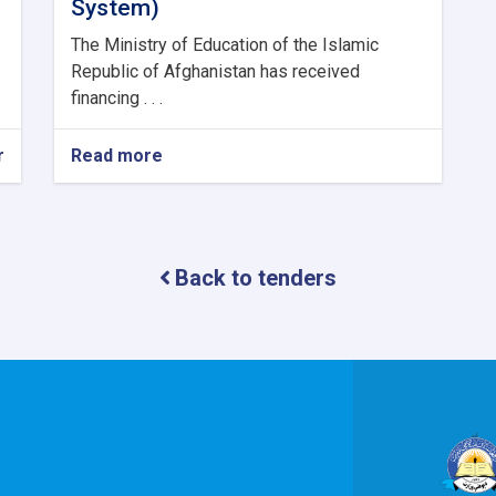
System)
The Ministry of Education of the Islamic
Republic of Afghanistan has received
financing . . .
r
Read more
about
Consultancy
Services
for
the
assignment
Back to tenders
(Enhancement
&
Integration
of
MoE/Payroll-
MIS
System)