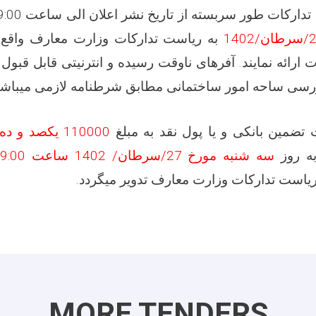
تدارکات طور سربسته از تاریخ نشر اعلان الی ساعت
09:00 قبل ا
/
سرطان
/1402
به ریاست تدارکات وزارت معارف واقع د
ارائه نمایند. آفرهای ناوقت رسیده و انترنیتی قابل قبول 
سی ساحه امور ساختمانی مطابق شرطنامه لازمی میباشد
تضمین بانکی و یا پول نقد به مبلغ
110000 یکصد و ده هزار
ه روز
سه شنبه مورخ
27/
سرطان/ 1402 ساعت 09:00
یاست تدارکات وزارت معارف تدویر میگردد
.
MORE TENDERS