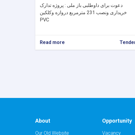
دعوت برای داوطلبی باز ملی : پروژه تدارک
خریداری ونصب 231 مترمربع دروازه وکلکین
PVC
Read more
about
Tende
دعوت
برای
داوطلبی
باز
ملی
:
پروژه
تدارک
خریداری
ونصب
231
مترمربع
About
Opportunity
دروازه
وکلکین
PVC
Our Old Website
Vacancy