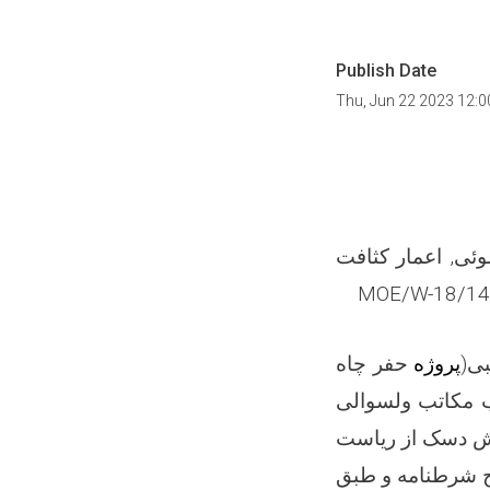
Publish Date
Thu, Jun 22 2023 12:
ئی, اعمار کثافت
MOE/W-18/1
بی
)
پروژه
حفر چاه
سولر, دستشوئی, اعمار کثافت دانی و تشناب ها برای 2 باب مکاتب ولسوالی
لش دسک از ریاست
ج شرطنامه و طبق