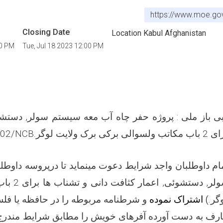
https://www.moe.go
Closing Date
Location Kabul Afghanistan
00 PM
Tue, Jul 18 2023 12:00 PM
ی باز ملی : پروژه حفر چاه آب معه سیستم سولر, دستشو
رای
2
باب مکاتب ولسوالی برکی برک ولایت لوگر.
402/NCB
ام
داوطلبان واجد شرایط دعوت مینماید تا درپروسه داوطل
آب معه سیستم 
گر.
(
اشتراک نموده
و شرطنامه مربوطه را در حافظه یا ف
ارف به دست آورده آفرهای خویش را مطابق شرایط مندر