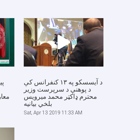
د آيسسکو په ۱۳ کنفرانس کې
پی
د پوهنې د سرپرست وزير
محترم ډاکټر محمد ميرويس
معار
بلخي بیانیه
Sat, Apr 13 2019 11:33 AM