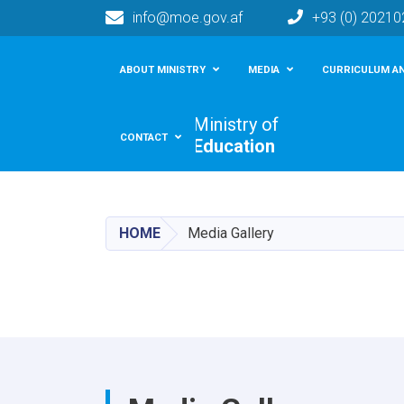
info@moe.gov.af
+93 (0) 2021
Main navigation
ABOUT MINISTRY
MEDIA
CURRICULUM AN
Ministry of
CONTACT
Education
HOME
Media Gallery