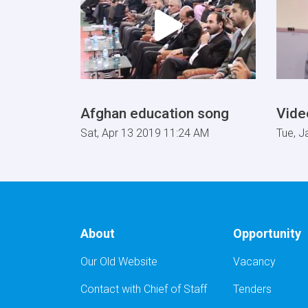
Afghan education song
Vide
Sat, Apr 13 2019 11:24 AM
Tue, J
About
Opportunity
Our Old Website
Vacancy
Contact with Chief of Staff
Tenders