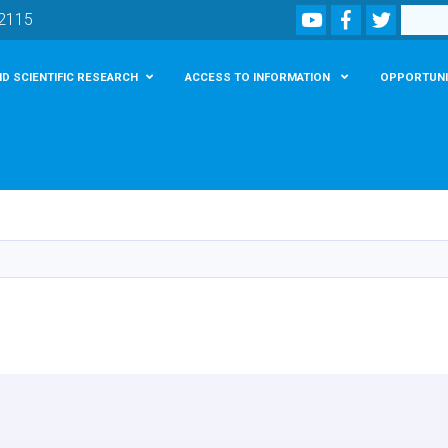
Youtube
Facebook
Twitter
Search
02115
D SCIENTIFIC RESEARCH
ACCESS TO INFORMATION
OPPORTUNI
Skip
to
main
content