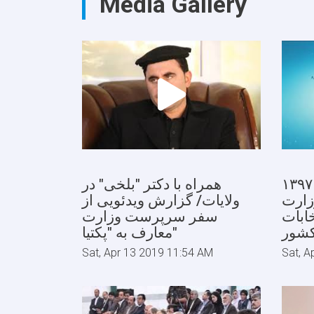
Media Gallery
۱۳۹۷ ام دکتر محمد میرویس
همراه با دکتر "بلخی" در
ارت
ولایات/ گزارش ویدئویی از
ابات
سفر سرپرست وزارت
کشور
معارف به "پکتیا"
Sat, Apr 13 2019 11:54 AM
Sat, A