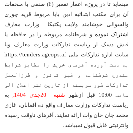
مینماید تا در
پروژه اعمار تعمیر (6) صنفی با ملحقات
آن برای مکتب ابتدائیه ادین بابا مربوط قریه چوری
والسوالی خوشامند ولایت پکتیکا
وزارت معارف
ا
شتراک نموده
و شرطنامه مربوطه را در حافظه یا
فلش دسک از ریاست تدارکات وزارت معارف
ویا
سایت اداره تدارکات ملی
https://tenders.ageops.af
به دست آورده آفرهای خویش را مطابق شرایط
مندرج شرطنامه و طبق قانون و طرزالعمل
تدارکات طور سربسته از تاریخ نشر اعلان الی
ساعت
10:00 قبل ازظهر
شنبه
20
جدی
1404
,
به
ریاست تدارکات وزارت معارف واقع ده افغانان، غازی
محمد جان خان وات ارائه نمایند. آفرهای ناوقت رسیده
وانترنیتی قابل قبول نمیباشد
.