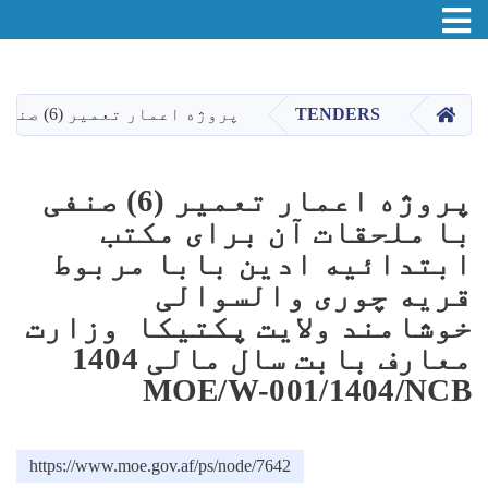
Toggle navigation
اصلي
منځپانګه
دانګل
HOME
TENDERS
پروژه اعمار تعمیر (6) صنفی با ملحقات آن برای مکتب ابتدائیه ادین بابا مربوط قریه چوری والسوالی خوشامند ولایت پکتیکا وزارت معارف بابت سال مالی 1404 MOE/W-001/1404/NCB
پروژه اعمار تعمیر (6) صنفی
با ملحقات آن برای مکتب
ابتدائیه ادین بابا مربوط
قریه چوری والسوالی
خوشامند ولایت پکتیکا وزارت
معارف بابت سال مالی 1404
MOE/W-001/1404/NCB
https://www.moe.gov.af/ps/node/7642