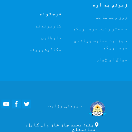
زمونږ په اړه
فرصتونه
زوړ ویب سایټ
کارموندنه
د دفتر رئیس سره اړیکه
داوطلبۍ
د وزارت معارف ویاندی
سره اړیکه
سکالرشیپونه
سوال او ځواب
Youtube
Facebook
Twitter
د پوهنې
وزارت
پته: محمد جان خان واټ کابل,
افغانستان