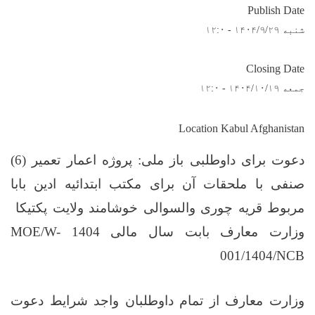
Publish Date
شنبه ۱۴۰۴/۹/۲۹ - ۱۲:۰
Closing Date
جمعه ۱۴۰۴/۱۰/۱۹ - ۱۲:۰
Location Kabul Afghanistan
دعوت برای داوطلبی باز ملی
:
پروژه اعمار تعمیر (6)
صنفی با ملحقات آن برای مکتب ابتدائیه ادین بابا
مربوط قریه چوری والسوالی خوشامند ولایت پکتیکا
وزارت معارف بابت سال مالی
1404
MOE/W-
001/1404/NCB
وزارت معارف
از
تمام
داوطلبان واجد شرایط دعوت