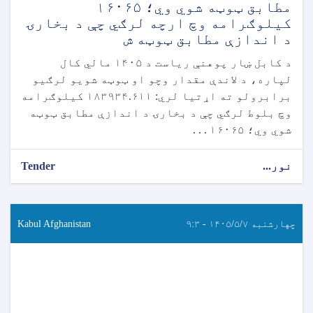
مطابق ټوټه شوي وي؛ ۱۶۰۶۵
کیلوګرامه وچ ارچه لرګي چې د بخارۍ
د اندازې مطابق ټوټه ش
د کابل ښار پوهنې ریاست د ۱۴۰۵ مالي کال
لپاره، د لاندې مقدار وچو او ټوټه شویو لرګیو
برابرولو ته اړتیا لري: ۱۸۳۹۳۴.۶۱۱ کیلوګرامه
وچ بلوط لرګي چې د بخارۍ د اندازې مطابق ټوټه
شوي وي؛ ۱۶۰۶۵ . . .
نور...
Tender
چهارشنبه ۱۴۰۵/۵/۷ - ۹:۳
Kabul Afghanistan