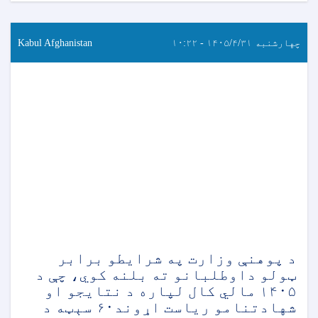
چهارشنبه ۱۴۰۵/۴/۳۱ - ۱۰:۲۲
Kabul Afghanistan
د پوهنې وزارت په شرایطو برابر
ټولو داوطلبانو ته بلنه کوي، چې د
۱۴۰۵ مالي کال لپاره د نتایجو او
شهادتنامو ریاست اړوند۶۰ سېټه د