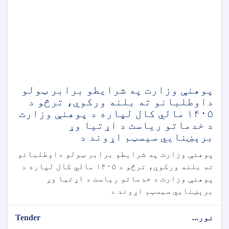
پوهنې وزارت په شرایطو برابر ټولو
داوطلبانو ته بلنه ورکوي، ترڅو د
۱۴۰۵ مالي کال لپاره د پوهنې وزارت
د خدماتو ریاست د اړتیا وړ
برېښنايي سیسټم اړوند د
پوهنې وزارت په شرایطو برابر ټولو داوطلبانو
ته بلنه ورکوي، ترڅو د ۱۴۰۵ مالي کال لپاره د
پوهنې وزارت د خدماتو ریاست د اړتیا وړ
برېښنايي سیسټم اړوند د
نور...
Tender