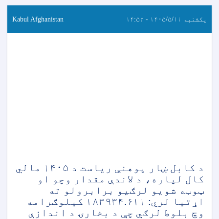
یکشنبه ۱۴۰۵/۵/۱۱ - ۱۴:۵۲
Kabul Afghanistan
د کابل ښار پوهنې ریاست د ۱۴۰۵ مالي
کال لپاره، د لاندې مقدار وچو او
ټوټه شویو لرګیو برابرولو ته
اړتیا لري: ۱۸۳۹۳۴.۶۱۱ کیلوګرامه
وچ بلوط لرګي چې د بخارۍ د اندازې