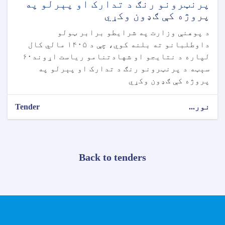
پرنټرونو رنګ د تدارک او پېرلو په
پروژه کې ګډون وکړي
د پوهنې وزارت په شرایطو برابر ټولو
داوطلبانو ته بلنه کوي، چې د ۱۴۰۵ مالي کال
لپاره د نتایجو او شهادتنامو ریاست اړوند۶۰
سېټه د پرنټرونو رنګ د تدارک او پېرلو په
پروژه کې ګډون وکړي
نور...
Tender
Back to tenders