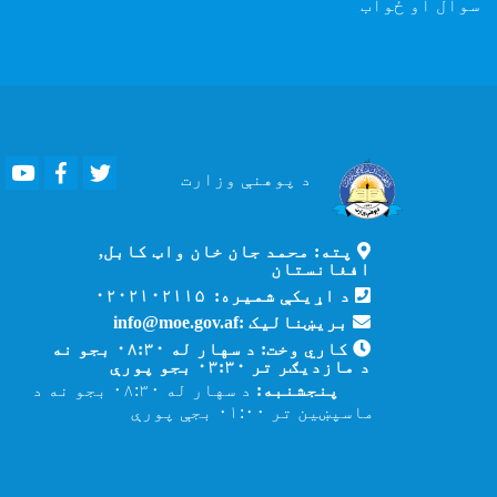
سوال او ځواب
Youtube
Facebook
Twitter
د پوهنې
وزارت
پته: محمد جان خان واټ کابل,
افغانستان
د اړیکې شمیره: ۰۲۰۲۱۰۲۱۱۵
بریښنالیک :info@moe.gov.af
کاري وخت: د سهار له ۰۸:۳۰ بجو نه
د مازدیګر تر ۰۳:۳۰ بجو پورې
پنجشنبه:
د سهار له ۰۸:۳۰ بجو نه د
ماسپښین تر ۰۱:۰۰ بجې پورې