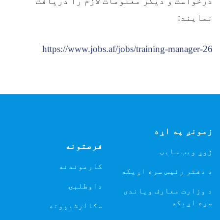
درخواست و دیگر معلومات لازم را دریافت
نمایند:
https://www.jobs.af/jobs/
training-manager-26
زمونږ په اړه
فرصتونه
زوړ ویب سایټ
کارموندنه
د دفتر رئیس سره اړیکه
داوطلبۍ
د وزارت معارف ویاندی
سره اړیکه
سکالرشیپونه