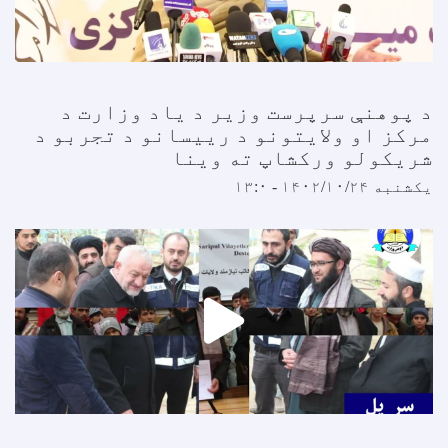
 پوهنې سرپرست وزیر د یاد وزارت د
رکز او ولایتونو د رییسانو د تجربو د
ریکولو ورکشاپ ته وینا
کشنبه ۱۴۰۲/۱۰/۲۴ - ۱۳:۰