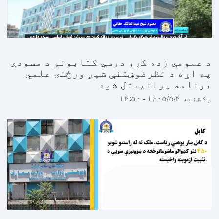
 عمومي زده کړو درسي کتابونو د مسودې
ه اړه د نظرغوښتنې شپږ ورځنۍ علمي
رنامه پرانیستل شوه
کشنبه ۱۴۰۵/۵/۴ - ۱۴:۵۰