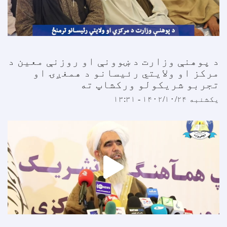
 پوهنې وزارت د ښوونې او روزنې معین د
رکز او ولایتي رئیسانو د همغږۍ او
جربو شریکولو ورکشاپ ته
کشنبه ۱۴۰۲/۱۰/۲۴ - ۱۳:۳۱