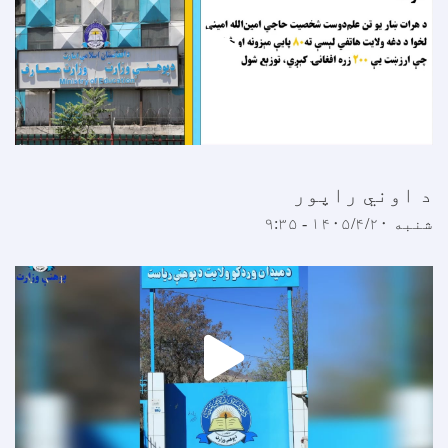
 اوني راپور
نبه ۱۴۰۵/۴/۲۰ - ۹:۳۵