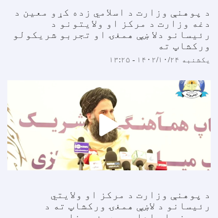
 پوهنې وزارت د اسلامي زده کړو معین د
غه وزارت د مرکز او ولایتونو د
ئیسانو دلا ښې همغۍ او تجربو شریکولو
رکشاپ ته
کشنبه ۱۴۰۲/۱۰/۲۴ - ۱۳:۲۵
 پوهنې وزارت د مرکز او ولایتي
ئیسانو د لاښې همغۍ ورکشاپ ته د
رچینو او ادارې معین وینا