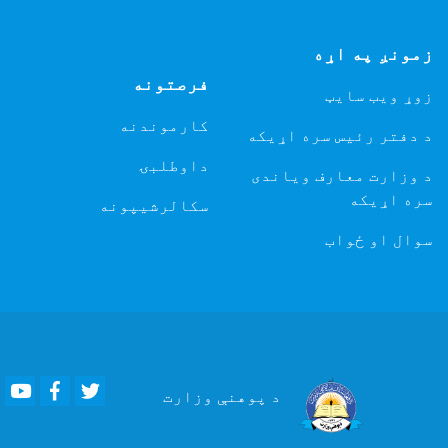
مونږ په اړه
فرصتونه
وړ ویب سایټ
کارموندنه
 دفتر رئیس سره اړیکه
داوطلبۍ
 وزارت معارف ویاندی
ره اړیکه
سکالرشیپونه
وال او ځواب
Youtube
Facebook
Twitter
د پوهنې
وزارت