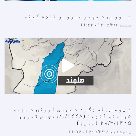
 اوونۍ د مهمو خبرونو لنډه کتنه
نبه ۱۴۰۵/۴/۶ - ۱۱:۴۲
 پوهنې له ډګره د تېرې اوونۍ د مهمو
خبرونو لنډيز (۱/۱/۱۴۴۸هجري قمري،
۲۷/۳/۱۴۰ لمریز)
نجشنبه ۱۴۰۵/۳/۲۸ - ۱۱:۵۶