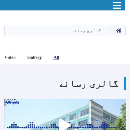
Toggle navigation
اصلي
منځپانګه
دانګل
HOME
گالری رسانه
Video
Gallery
All
گالری رسانه