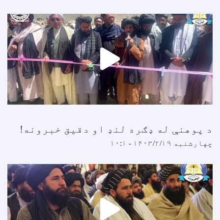
 پوهنې له ډګره لنډ او دقیق خبرونه!
هارشنبه ۱۴۰۳/۲/۱۹ - ۱۰:۱