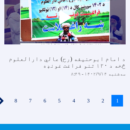
 امام ابوحنیفه (رح) عالي دارالعلوم
خه د ۱۲۰ تنو فراغت غونډه
ه‌شنبه ۱۴۰۲/۹/۱۴ - ۸:۴۹
Paginatio
››
1
اوسنی
2
پاڼه
3
پاڼه
4
پاڼه
5
پاڼه
6
پاڼه
7
پاڼه
8
پاڼه
پاڼه