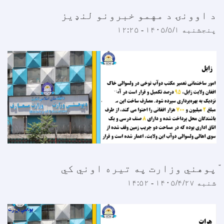
 اوونۍ د مهمو خبرونو لنډیز
نجشنبه ۱۴۰۵/۵/۱ - ۱۲:۲۵
پوهني وزارت په تیره اوني کي
نبه ۱۴۰۵/۴/۲۷ - ۱۴:۵۲