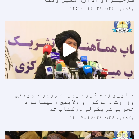
کشنبه ۱۴۰۲/۱۰/۲۴ - ۱۳:۲۰
 لوړو زده کړو سرپرست وزیر د پوهنې
زارت د مرکز او ولایتي رئیسانو د
جربو شریکولو ورکشاپ ته
کشنبه ۱۴۰۲/۱۰/۲۴ - ۱۳:۱۴