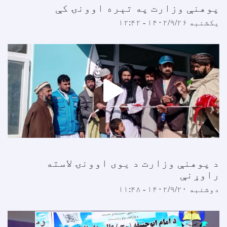
وهنې وزارت په تېره اوونۍ کې
کشنبه ۱۴۰۲/۹/۲۶ - ۱۲:۴۲
 پوهنې وزارت د یوی اوونۍ لاسته
اوړنې
وشنبه ۱۴۰۲/۹/۲۰ - ۱۱:۴۸