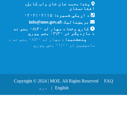
پته: محمد جان خان واټ کابل,
افغانستان
د اړیکې شمیره: ۰۲۰۲۱۰۲۱۱۵
بریښنالیک :info@moe.gov.af
کاري وخت: د سهار له ۰۸:۳۰ بجو نه
د مازدیګر تر ۰۳:۳۰ بجو پورې
پنجشنبه:
د سهار له ۰۸:۳۰ بجو نه د
ماسپښین تر ۰۱:۰۰ بجې پورې
Copyright © 2024 | MOE. All Rights Reserved
FAQ
English
دری