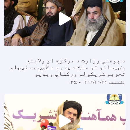
 پوهنې وزارت د مرکزي او ولايتي
ٸيسانو تر منځ د چارو د لاښې همغږۍاو
جربو شريکولو ورکشاپ ویدیو
کشنبه ۱۴۰۲/۱۰/۲۴ - ۱۳:۵