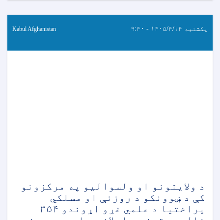
یکشنبه ۱۴۰۵/۴/۱۴ - ۹:۴۰
Kabul Afghanistan
د ولایتونو او ولسوالیو په مرکزونو
کې د ښوونکو د روزنې او مسلکي
پراختیا د علمي غړو اړوندو ۳۵۴
خالي بستونو د اعلان په اړه د پوهنې