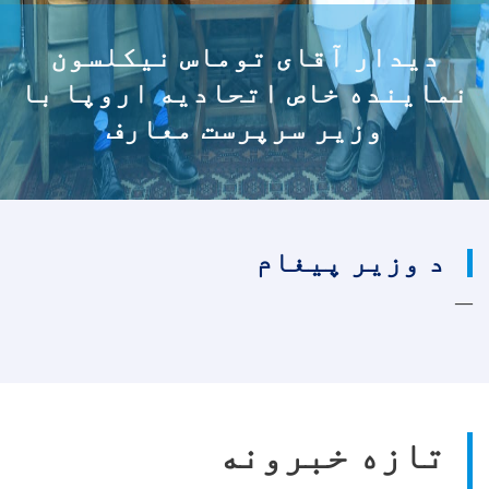
دیدار آقای توماس نیکلسون
نماینده خاص اتحادیه اروپا با
وزیر سرپرست معارف
د وزیر پیغام
تازه خبرونه