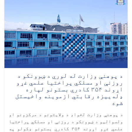
د پوهنې وزارت له لوري د ښوونکو د
روزنې او مسلکي پراختیا علمي غړو
اړوند ۳۵۴ کادري بستونو لپاره
ډله‌ییزه رقابتي ازموینه واخیستل
شوه
د پوهنې وزارت لخوا، د ولايتونو د مرکزونو او
ولسواليو د ښوونکو د روزنې او مسلکي پراختیا
علمي غړو اړوند ۳۵۴ کادري بستونو ډکولو په