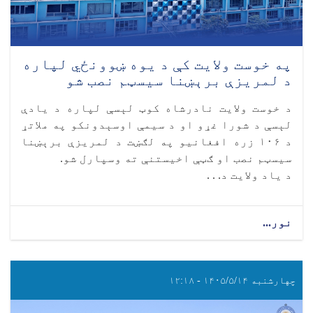
په خوست ولایت کې د یوه ښوونځي لپاره
د لمریزې برېښنا سیسټم نصب شو
د خوست ولایت نادرشاه کوټ لېسې لپاره د یادې
لېسې د شورا غړو او د سیمې اوسېدونکو په ملاتړ
د ۱۰۶ زره افغانیو په لګښت د لمریزې برېښنا
سیسټم نصب او ګټې اخیستنې ته وسپارل شو.
د یاد ولایت د. . .
نور...
چهارشنبه ۱۴۰۵/۵/۱۴ - ۱۲:۱۸