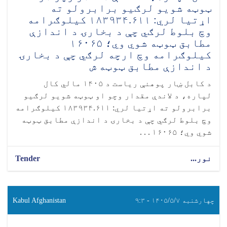
ټوټه شویو لرګیو برابرولو ته
اړتیا لري: ۱۸۳۹۳۴.۶۱۱ کیلوګرامه
وچ بلوط لرګي چې د بخارۍ د اندازې
مطابق ټوټه شوي وي؛ ۱۶۰۶۵
کیلوګرامه وچ ارچه لرګي چې د بخارۍ
د اندازې مطابق ټوټه ش
د کابل ښار پوهنې ریاست د ۱۴۰۵ مالي کال
لپاره، د لاندې مقدار وچو او ټوټه شویو لرګیو
برابرولو ته اړتیا لري: ۱۸۳۹۳۴.۶۱۱ کیلوګرامه
وچ بلوط لرګي چې د بخارۍ د اندازې مطابق ټوټه
شوي وي؛ ۱۶۰۶۵ . . .
نور...
Tender
چهارشنبه ۱۴۰۵/۵/۷ - ۹:۳
Kabul Afghanistan