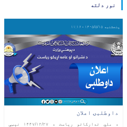
نور دلته
پنجشنبه ۱۴۰۵/۵/۱۵ - ۱۱:۱۶
داوطلبۍ اعلان
د ملي تدارکاتو ریاست د ۱۴۴۷/۱۲/۲۷ نېټې