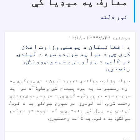
معارف په میډیا کې
نور دلته
دوشنبه ۱۳۹۹/۸/۲۶ - ۱۰:۱۸
د افغانستان د پوهنې وزارت اعلان
کړی چې د هوا په سړېدو سره د لیندۍ
تر ۱۵مې د ټولو سړو سیمو ښوونځي
رخصتوي
د یاد وزارت ویاندې نجیبه ارین د دې پرېکړې په
اړه رسنیو ته په یوه پیغام کې ویلي: "د هوا په
سړېدو سره مو پرېکړه کړې چې د سړو سیمو ښوونځي
رخصت کړو. له لومړي تر شپږم ټولګي به د قوس/
لیندۍ په پيل کې رخصتېږي. له اووم تر دولسم
ټولګي به د قوس په ۱۵مه رخصتېږي
نور...