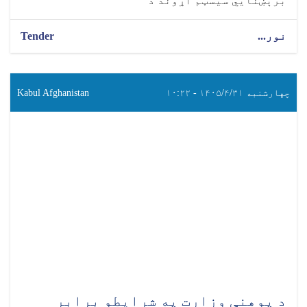
برېښنايي سیسټم اړوند د
نور...
Tender
چهارشنبه ۱۴۰۵/۴/۳۱ - ۱۰:۲۲
Kabul Afghanistan
د پوهنې وزارت په شرایطو برابر