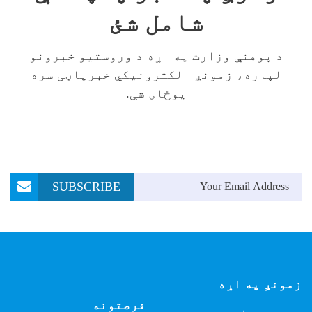
شامل شئ
د پوهنې وزارت په اړه د وروستیو خبرونو
لپاره، زمونږ الکترونیکي خبرپاڼی سره
یوځای شې.
Email Address
SUBSCRIBE
زمونږ په اړه
فرصتونه