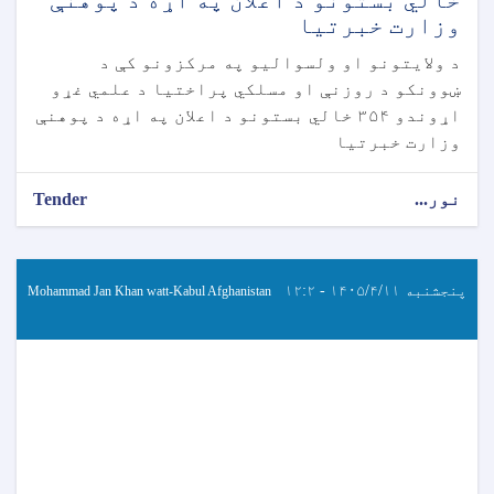
وزارت خبرتیا
د ولایتونو او ولسوالیو په مرکزونو کې د
ښوونکو د روزنې او مسلکي پراختیا د علمي غړو
اړوندو ۳۵۴ خالي بستونو د اعلان په اړه د پوهنې
وزارت خبرتیا
نور...
Tender
پنجشنبه ۱۴۰۵/۴/۱۱ - ۱۲:۲
Mohammad Jan Khan watt-Kabul Afghanistan