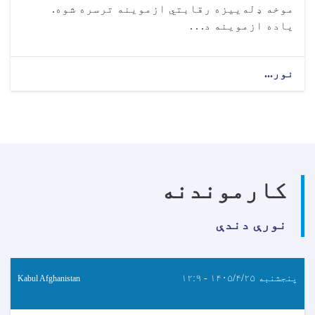
موخه ډله‌ییزه رقابتي ازموینه ترسره شوه.
ياده ازموینه د. . .
نور...
کارموندنه
نورې دندې
پنجشنبه ۱۴۰۵/۴/۲۵ - ۱۲:۹
Kabul Afghanistan