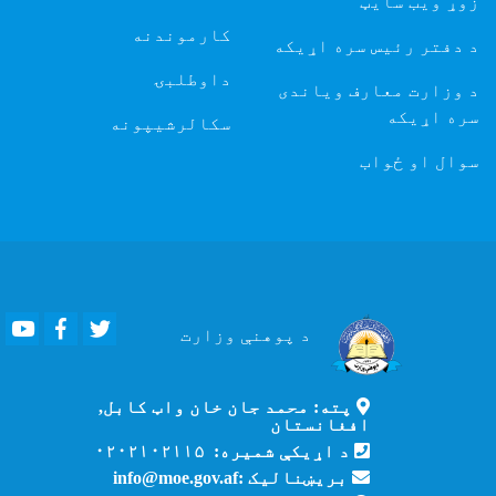
زوړ ویب سایټ
کارموندنه
د دفتر رئیس سره اړیکه
داوطلبۍ
د وزارت معارف ویاندی
سره اړیکه
سکالرشیپونه
سوال او ځواب
Youtube
Facebook
Twitter
د پوهنې
وزارت
پته: محمد جان خان واټ کابل,
افغانستان
د اړیکې شمیره: ۰۲۰۲۱۰۲۱۱۵
بریښنالیک :info@moe.gov.af