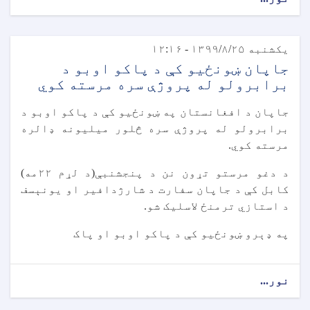
یکشنبه ۱۳۹۹/۸/۲۵ - ۱۲:۱۶
جاپان ښونځیو کې د پاکو اوبو د
برابرولو له پروژې سره مرسته کوي
جاپان د افغانستان په ښونځیو کې د پاکو اوبو د
برابرولو له پروژې سره څلور میلیونه ډالره
مرسته کوي.
د دغو مرستو تړون نن د پنجشنبې(د لړم ۲۲مه)
کابل کې د جاپان سفارت د شارژدافیر او یونېسف
د استازي ترمنځ لاسلیک شو.
په ډېرو ښونځیو کې د پاکو اوبو او پاک
نور...