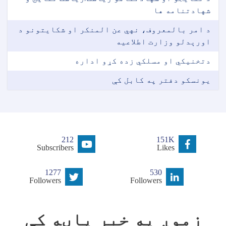
شهادتنامه ها
د امر بالمعروف، نهي عن المنکر او شکایتونو د
اورېدلو وزارت اطلاعیه
دتخنیکي او مسلکي زده کړو اداره
یونسکو دفتر په کابل کې
212
151K
Subscribers
Likes
1277
530
Followers
Followers
زموږ په خبر پاڼه کې