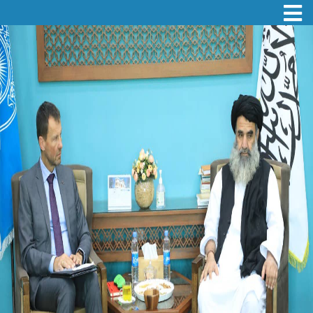
Toggle navigation
اصلي
منځپانګه
دانګل