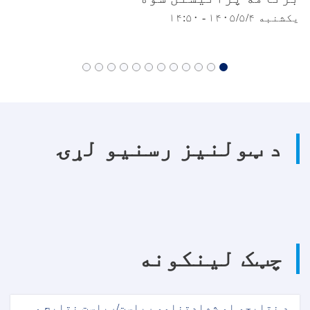
یکشنبه ۱۴۰۵/۵/۴ - ۱۴:۵۰
د ټولنیز رسنیو لړۍ
چټک لینکونه
د نتایجو او شهادتنامو ریاست/ریاست نتایج و