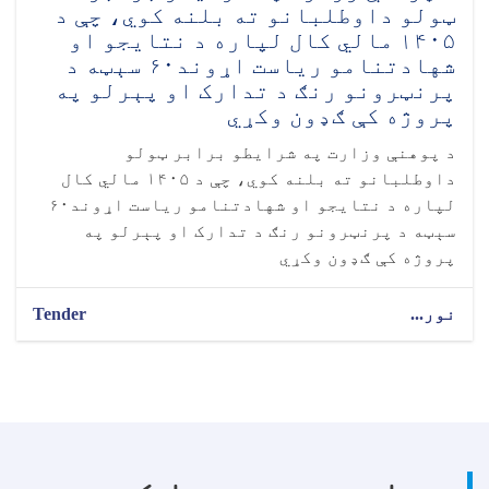
ټولو داوطلبانو ته بلنه کوي، چې د
۱۴۰۵ مالي کال لپاره د نتایجو او
شهادتنامو ریاست اړوند۶۰ سېټه د
پرنټرونو رنګ د تدارک او پېرلو په
پروژه کې ګډون وکړي
د پوهنې وزارت په شرایطو برابر ټولو
داوطلبانو ته بلنه کوي، چې د ۱۴۰۵ مالي کال
لپاره د نتایجو او شهادتنامو ریاست اړوند۶۰
سېټه د پرنټرونو رنګ د تدارک او پېرلو په
پروژه کې ګډون وکړي
نور...
Tender