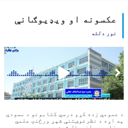
عکسونه او ویډیوګانې
نور دلته
د عمومي زده کړو درسي کتابونو د مسودې
په اړه د نظرغوښتنې شپږ ورځنۍ علمي
برنامه پرانیستل شوه