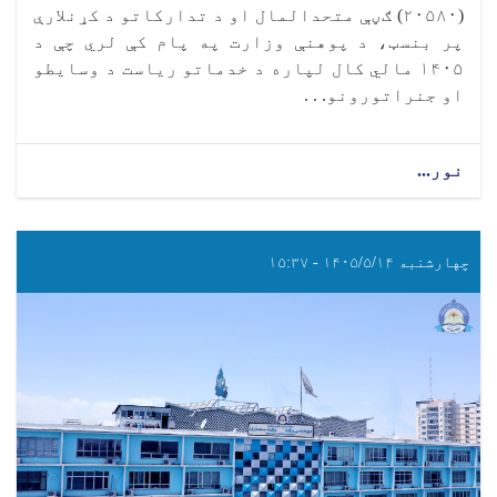
(۲۰۵۸۰) ګڼې متحدالمال او د تدارکاتو د کړنلارې
پر بنسټ، د پوهنې وزارت په پام کې لري چې د
۱۴۰۵ مالي کال لپاره د خدماتو ریاست د وسایطو
او جنراتورونو. . .
نور...
چهارشنبه ۱۴۰۵/۵/۱۴ - ۱۵:۳۷