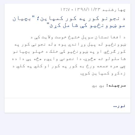
چهارشنبه ۱۳۹۸/۱۱/۲۳ - ۱۲:۷
د نجونو کور په کور کمپاین؛ "بچیان
مو ښوونځيو کې شامل کړئ"
د افغانستان سوېل ختیځ خوست ولایت کې د
ښوونځیو له پیل وړاندې یوه ډله نجونې کور په
کور ګرځي او په ښوونځیو کې خلک د خپلو بچیانو
شاملولو ته هڅوي. دا نجونې وايي، هڅه یې دا ده
چې هره جمعه ورځ به کور په کور او کلي په کلي د
زدکړو کمپاین کوي.
سرچینه:
بي بي
نور...