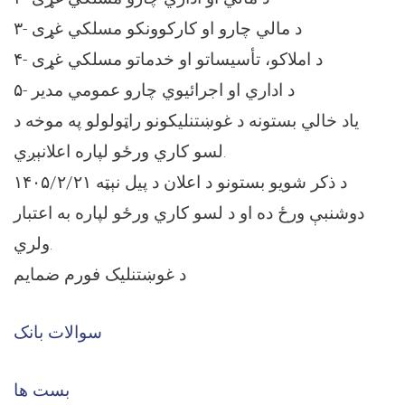
۳- د مالي چارو او کارکوونکو مسلکي غړی
۴- د املاکو، تأسیساتو او خدماتو مسلکي غړی
۵- د اداري او اجرائیوي چارو عمومي مدیر
یاد خالي بستونه د غوښتنلیکونو راټولولو په موخه د
لسو کاري ورځو لپاره اعلانېږي.
د ذکر شویو بستونو د اعلان د پیل نېټه ۱۴۰۵/۲/۲۱
دوشنبې ورځ ده او د لسو کاري ورځو لپاره به اعتبار
ولري.
د غوښتنلیک فورم ضمایم
سوالات بانک
بست ها