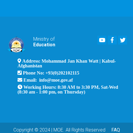
Youtube
Faceboo
Twi
Ministry of
Education
Address: Mohammad Jan Khan Watt | Kabul-
Afghanistan
Phone No: +93(0)202102115
Email: info@moe.gov.af
Working Hours: 8:30 AM to 3:30 PM, Sat-Wed
(8:30 am - 1:00 pm, on Thursday)
Copyright © 2024 | MOE. All Rights Reserved
FAQ