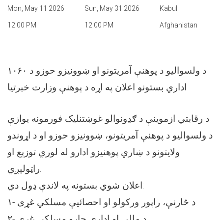
Mon, May 11 2026
Sun, May 31 2026
Kabul
12:00 PM
12:00 PM
Afghanistan
د ولسوالیو د پوهنې آمریتونو او ښوونیزو حوزو د ۱۰۶۰
اداري بستونو اعلان په اړه د پوهنې وزارت خبرتیا
د رقابتي ازموینې د ګډونوالو غوښتنلیک فورمونه یوازې
د ولسوالیو د پوهنې آمریتونو، ښوونیزو حوزو او د اړوندو
ولایتونو د ښاري پوهنیزو ادارو له لوري توزېع او
راټولېږي.
اعلان شوي بستونه په لاندې ډول دي:
۱- د څارنې، راپور ورکولو او احصائیې مسلکي غړی
۲- د مالي او اداري چارو مسلکي غړی