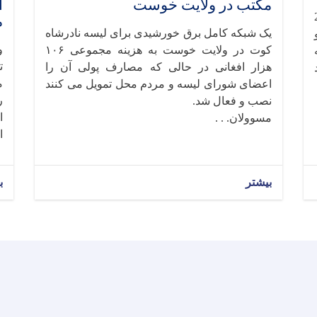
مکتب در ولایت خوست
ا
2058
م
یک شبکه کامل برق خورشیدی برای لیسه نادرشاه
کوت در ولایت خوست به هزینه مجموعی ۱۰۶
ت
هزار افغانی در حالی که مصارف پولی آن را
م
اعضای شورای لیسه و مردم محل تمویل می کنند
ر
نصب و فعال شد.
ا
مسوولان. . .
ا
بیشتر
ب