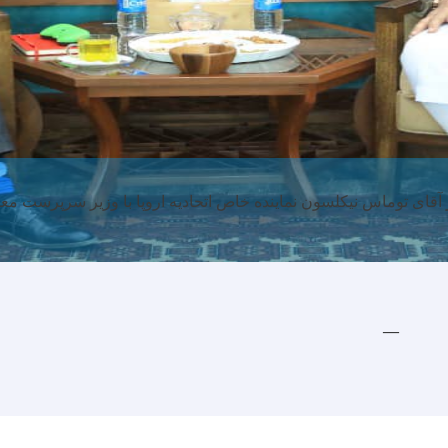
 آقای توماس نیکلسون نماینده خاص اتحادیه اروپا با وزیر سرپرست م