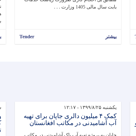
ن
بابت سال مالی 1405 وزارت . . .
ه
ب
بیشتر
Tender
ب
یکشنبه ۱۳۹۹/۸/۲۵ - ۱۲:۱۷
شنب
کمک ۴ میلیون دالری جاپان برای تهیه
و
آب آشامیدنی در مکاتب افغانستان
ک
ت
جاپان به پروژه تهیه آب پاک آشامیدنی در مکاتب