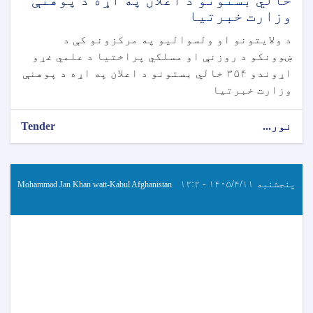
وزارت خبرتیا
د ولایتونو او ولسوالیو په مرکزونو کې د
ښوونکو د روزنې او مسلکي پراختیا د علمي غړو
اړوندو ۳۵۴ خالي بستونو د اعلان په اړه د پوهنې
وزارت خبرتیا
نور...
Tender
پنجشنبه ۱۴۰۵/۴/۱۱ - ۱۲:۲
Mohammad Jan Khan watt-Kabul Afghanistan