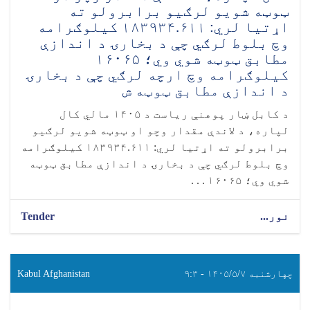
ټوټه شویو لرګیو برابرولو ته
اړتیا لري: ۱۸۳۹۳۴.۶۱۱ کیلوګرامه
وچ بلوط لرګي چې د بخارۍ د اندازې
مطابق ټوټه شوي وي؛ ۱۶۰۶۵
کیلوګرامه وچ ارچه لرګي چې د بخارۍ
د اندازې مطابق ټوټه ش
د کابل ښار پوهنې ریاست د ۱۴۰۵ مالي کال
لپاره، د لاندې مقدار وچو او ټوټه شویو لرګیو
برابرولو ته اړتیا لري: ۱۸۳۹۳۴.۶۱۱ کیلوګرامه
وچ بلوط لرګي چې د بخارۍ د اندازې مطابق ټوټه
شوي وي؛ ۱۶۰۶۵ . . .
نور...
Tender
چهارشنبه ۱۴۰۵/۵/۷ - ۹:۳
Kabul Afghanistan