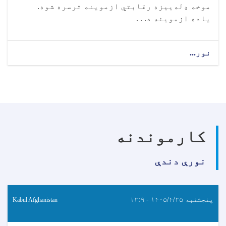
موخه ډله‌ییزه رقابتي ازموینه ترسره شوه.
ياده ازموینه د. . .
نور...
کارموندنه
نورې دندې
پنجشنبه ۱۴۰۵/۴/۲۵ - ۱۲:۹
Kabul Afghanistan