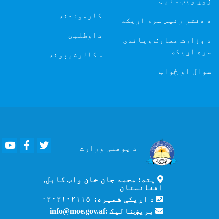
زوړ ویب سایټ
کارموندنه
د دفتر رئیس سره اړیکه
داوطلبۍ
د وزارت معارف ویاندی
سره اړیکه
سکالرشیپونه
سوال او ځواب
Youtube
Facebook
Twitter
د پوهنې
وزارت
پته: محمد جان خان واټ کابل,
افغانستان
د اړیکې شمیره: ۰۲۰۲۱۰۲۱۱۵
بریښنالیک :info@moe.gov.af