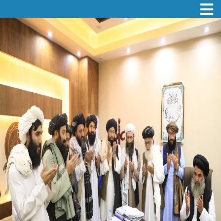
Toggle navigation
اصلي
منځپانګه
دانګل