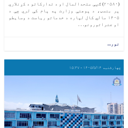
(۲۰۵۸۰) ګڼې متحدالمال او د تدارکاتو د کړنلارې
پر بنسټ، د پوهنې وزارت په پام کې لري چې د
۱۴۰۵ مالي کال لپاره د خدماتو ریاست د وسایطو
او جنراتورونو. . .
نور...
چهارشنبه ۱۴۰۵/۵/۱۴ - ۱۵:۳۷