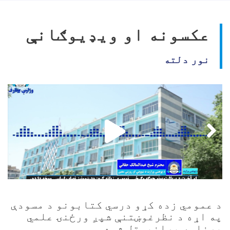
عکسونه او ویډیوګانې
نور دلته
د عمومي زده کړو درسي کتابونو د مسودې
په اړه د نظرغوښتنې شپږ ورځنۍ علمي
برنامه پرانیستل شوه