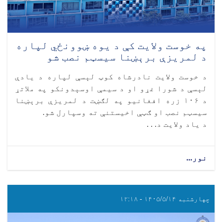
په خوست ولایت کې د یوه ښوونځي لپاره
د لمریزې برېښنا سیسټم نصب شو
د خوست ولایت نادرشاه کوټ لېسې لپاره د یادې
لېسې د شورا غړو او د سیمې اوسېدونکو په ملاتړ
د ۱۰۶ زره افغانیو په لګښت د لمریزې برېښنا
سیسټم نصب او ګټې اخیستنې ته وسپارل شو.
د یاد ولایت د. . .
نور...
چهارشنبه ۱۴۰۵/۵/۱۴ - ۱۲:۱۸