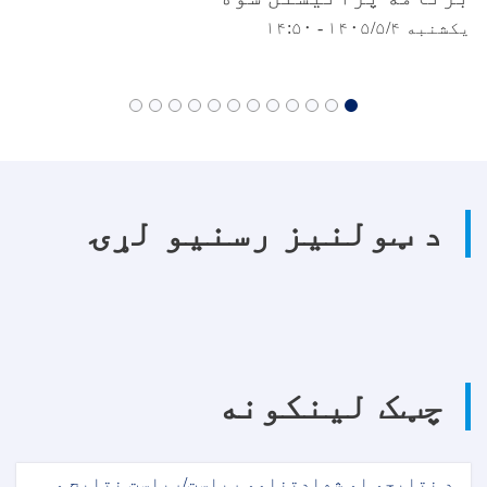
یکشنبه ۱۴۰۵/۵/۴ - ۱۴:۵۰
د ټولنیز رسنیو لړۍ
چټک لینکونه
د نتایجو او شهادتنامو ریاست/ریاست نتایج و