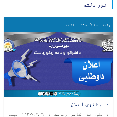
نور دلته
پنجشنبه ۱۴۰۵/۵/۱۵ - ۱۱:۱۶
داوطلبۍ اعلان
د ملي تدارکاتو ریاست د ۱۴۴۷/۱۲/۲۷ نېټې