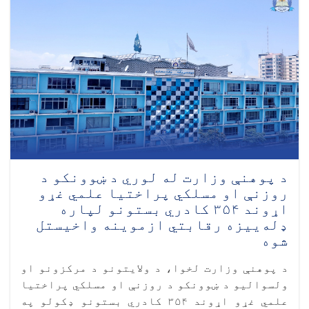
د پوهنې وزارت له لوري د ښوونکو د
روزنې او مسلکي پراختیا علمي غړو
اړوند ۳۵۴ کادري بستونو لپاره
ډله‌ییزه رقابتي ازموینه واخیستل
شوه
د پوهنې وزارت لخوا، د ولايتونو د مرکزونو او
ولسواليو د ښوونکو د روزنې او مسلکي پراختیا
علمي غړو اړوند ۳۵۴ کادري بستونو ډکولو په