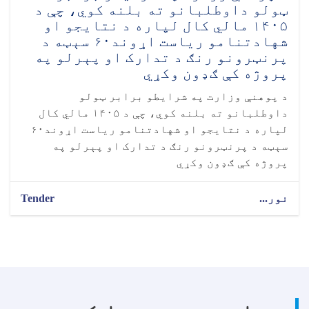
ټولو داوطلبانو ته بلنه کوي، چې د
۱۴۰۵ مالي کال لپاره د نتایجو او
شهادتنامو ریاست اړوند۶۰ سېټه د
پرنټرونو رنګ د تدارک او پېرلو په
پروژه کې ګډون وکړي
د پوهنې وزارت په شرایطو برابر ټولو
داوطلبانو ته بلنه کوي، چې د ۱۴۰۵ مالي کال
لپاره د نتایجو او شهادتنامو ریاست اړوند۶۰
سېټه د پرنټرونو رنګ د تدارک او پېرلو په
پروژه کې ګډون وکړي
نور...
Tender