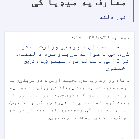
معارف په میډیا کې
نور دلته
دوشنبه ۱۳۹۹/۸/۲۶ - ۱۰:۱۸
د افغانستان د پوهنې وزارت اعلان
کړی چې د هوا په سړېدو سره د لیندۍ
تر ۱۵مې د ټولو سړو سیمو ښوونځي
رخصتوي
د یاد وزارت ویاندې نجیبه ارین د دې پرېکړې په
اړه رسنیو ته په یوه پیغام کې ویلي: "د هوا په
سړېدو سره مو پرېکړه کړې چې د سړو سیمو ښوونځي
رخصت کړو. له لومړي تر شپږم ټولګي به د قوس/
لیندۍ په پيل کې رخصتېږي. له اووم تر دولسم
ټولګي به د قوس په ۱۵مه رخصتېږي
نور...