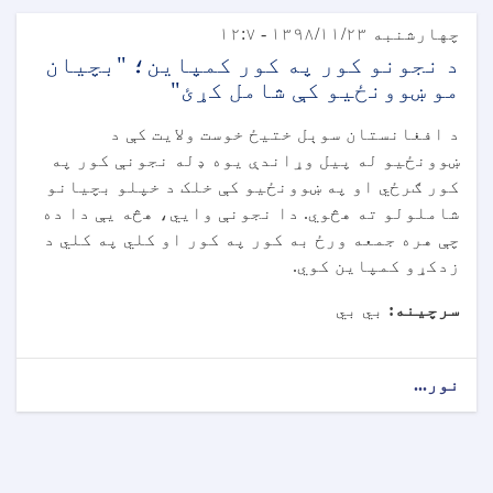
چهارشنبه ۱۳۹۸/۱۱/۲۳ - ۱۲:۷
د نجونو کور په کور کمپاین؛ "بچیان
مو ښوونځيو کې شامل کړئ"
د افغانستان سوېل ختیځ خوست ولایت کې د
ښوونځیو له پیل وړاندې یوه ډله نجونې کور په
کور ګرځي او په ښوونځیو کې خلک د خپلو بچیانو
شاملولو ته هڅوي. دا نجونې وايي، هڅه یې دا ده
چې هره جمعه ورځ به کور په کور او کلي په کلي د
زدکړو کمپاین کوي.
سرچینه:
بي بي
نور...