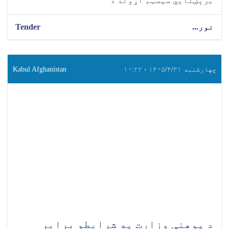
برېښنايي سیسټم اړوند د
نور...
Tender
چهارشنبه ۱۴۰۵/۴/۳۱ - ۱۰:۲۲
Kabul Afghanistan
د پوهنې وزارت په شرایطو برابر