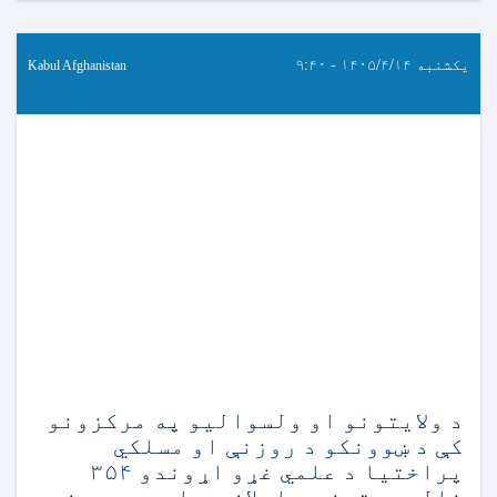
یکشنبه ۱۴۰۵/۴/۱۴ - ۹:۴۰
Kabul Afghanistan
د ولایتونو او ولسوالیو په مرکزونو
کې د ښوونکو د روزنې او مسلکي
پراختیا د علمي غړو اړوندو ۳۵۴
خالي بستونو د اعلان په اړه د پوهنې