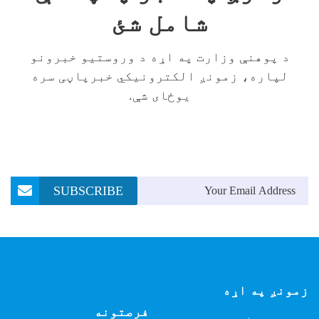
شامل شئ
د پوهنې وزارت په اړه د وروستیو خبرونو
لپاره، زمونږ الکترونیکي خبرپاڼی سره
یوځای شې.
Email Address
SUBSCRIBE
زمونږ په اړه
فرصتونه