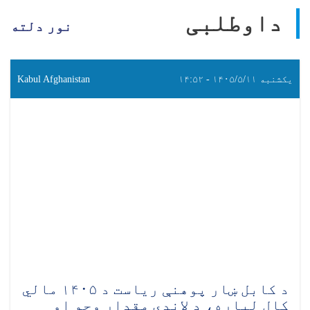
داوطلبی
نور دلته
یکشنبه ۱۴۰۵/۵/۱۱ - ۱۴:۵۲
Kabul Afghanistan
د کابل ښار پوهنې ریاست د ۱۴۰۵ مالي
کال لپاره، د لاندې مقدار وچو او