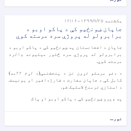
یکشنبه ۱۳۹۹/۸/۲۵ - ۱۲:۱۶
جاپان ښونځیو کې د پاکو اوبو د
برابرولو له پروژې سره مرسته کوي
جاپان د افغانستان په ښونځیو کې د پاکو اوبو د
برابرولو له پروژې سره څلور میلیونه ډالره
مرسته کوي.
د دغو مرستو تړون نن د پنجشنبې(د لړم ۲۲مه)
کابل کې د جاپان سفارت د شارژدافیر او یونېسف
د استازي ترمنځ لاسلیک شو.
په ډېرو ښونځیو کې د پاکو اوبو او پاک
نور...