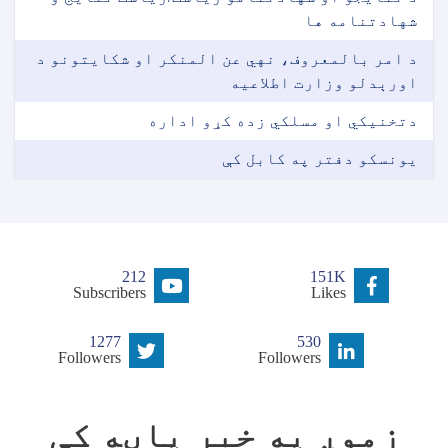
شهادتنامه ها
د امر بالمعروف، نهي عن المنکر او شکایتونو د
اورېدلو وزارت اطلاعیه
دتخنیکي او مسلکي زده کړو اداره
یونسکو دفتر په کابل کې
212
151K
Subscribers
Likes
1277
530
Followers
Followers
زموږ په خبر پاڼه کې